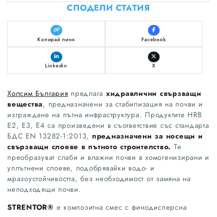
СПОДЕЛИ СТАТИЯ
Копирай линк
Facebook
Linkedin
X
Холсим България
предлага
хидравлични свързващи
вещества
, предназначени за стабилизация на почви и
изграждане на пътна инфраструктура. Продуктите HRB
E2, E3, E4 са произведени в съответствие със стандарта
БДС EN 13282-1:2013,
предназначени за носещи и
свързващи слоеве в пътното строителство.
Те
преобразуват слаби и влажни почви в хомогенизирани и
уплътнени слоеве, подобрявайки водо- и
мразоустойчивостта, без необходимост от замяна на
неподходящи почви.
STRENTOR®
е композитна смес с финодисперсна