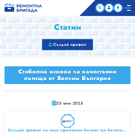
НАЧАЛО
Статии
КОМПАНИИ
Създай профил
СТАТИИ
Стабилна основа за качествени
ЗА НАС
пътища от Холсим България
25 юни 2025
Създай профил на своя строителен бизнес тук безплатно!