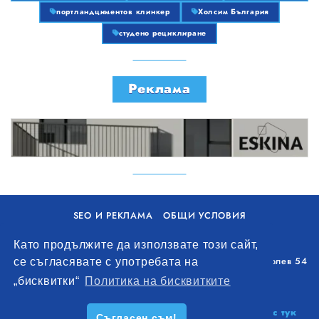
портландциментов клинкер
Холсим България
студено рециклиране
Реклама
SEO И РЕКЛАМА
ОБЩИ УСЛОВИЯ
ПОЛИТИКА ЗА БИСКВИТКИ
Като продължите да използвате този сайт,
Уолоу Интернешънъл ЕООД, гр. Варна, бул. Генерал Колев 54
се съгласявате с употребата на
+359 893 621 112
„бисквитки“
Политика на бисквитките
office@remontna-brigada.com
© 2026
Създай профил на своя строителен бизнес тук
Съгласен съм!