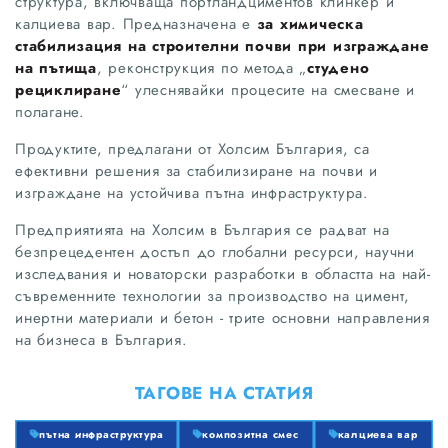
структура, включваща портландциментов клинкер и
калциева вар. Предназначена е
за химическа
стабилизация на строителни почви при изграждане
на пътища
, реконструкция по метода „
студено
рециклиране
“ улеснявайки процесите на смесване и
полагане.
Продуктите, предлагани от Холсим България, са
ефективни решения за стабилизиране на почви и
изграждане на устойчива пътна инфраструктура.
Предприятията на Холсим в България се радват на
безпрецедентен достъп до глобални ресурси, научни
изследвания и новаторски разработки в областта на най-
съвременните технологии за производство на цимент,
инертни материали и бетон - трите основни направления
на бизнеса в България.
ТАГОВЕ НА СТАТИЯ
пътна инфраструктура
композитна смес
калциева вар