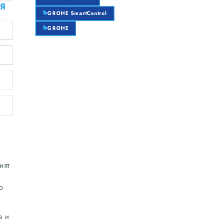
Я
GROHE SmartControl
GROHE
ият
о
а и