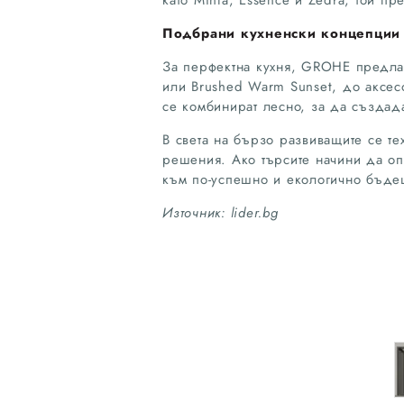
като Minta, Essence и Zedra, той пр
Подбрани кухненски концепции 
За перфектна кухня, GROHE предлаг
или Brushed Warm Sunset, до аксес
се комбинират лесно, за да създада
В света на бързо развиващите се т
решения. Ако търсите начини да оп
към по-успешно и екологично бъде
Източник: lider.bg