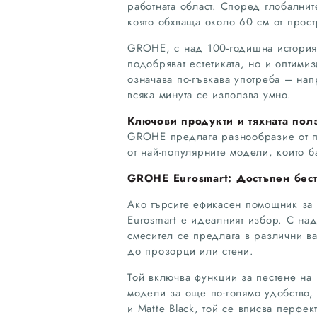
работната област. Според глобалнит
която обхваща около 60 см от прост
GROHE, с над 100-годишна история 
подобряват естетиката, но и оптими
означава по-гъвкава употреба – на
всяка минута се използва умно.
Ключови продукти и тяхната пол
GROHE предлага разнообразие от пр
от най-популярните модели, които б
GROHE Eurosmart: Достъпен бес
Ако търсите ефикасен помощник за
Eurosmart е идеалният избор. С на
смесител се предлага в различни в
до прозорци или стени.
Той включва функции за пестене на
модели за още по-голямо удобство, 
и Matte Black, той се вписва перфек