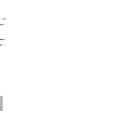
eel
нти
вни
чът