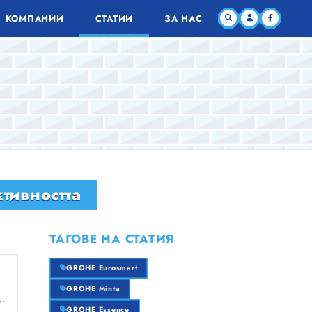
КОМПАНИИ
СТАТИИ
ЗА НАС
тивността
ТАГОВЕ НА СТАТИЯ
GROHE Eurosmart
GROHE Minta
я строителен бизнес тук безплатно!
GROHE Essence