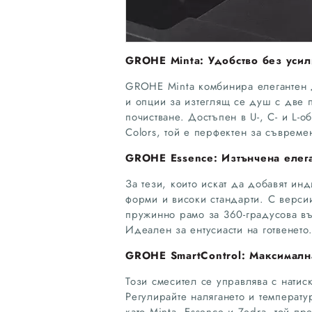
GROHE Minta: Удобство без уси
GROHE Minta комбинира елегантен 
и опции за изтеглящ се душ с две 
почистване. Достъпен в U-, C- и L
Colors, той е перфектен за съвреме
GROHE Essence: Изтънчена елега
За тези, които искат да добавят и
форми и високи стандарти. С версии
пружинно рамо за 360-градусова въ
Идеален за ентусиасти на готвенето
GROHE SmartControl: Максималн
Този смесител се управлява с натис
Регулирайте налягането и температу