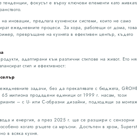
е тенденции, фокусът е върху ключови елементи като мивкат
ранството.
на иновации, предлага кухненски системи, които не само
зират ежедневните процеси. За хора, работещи от дома, това
пример, превръщане на кухнята в ефективен център, където
за
одукти, адаптирани към различни стилове на живот. Ето ня
алансират стил и ефективност:
тселър
 ежедневните задачи, без да прекалявате с бюджета, GROH
д 65 милиона продадени единици от 1999 г. насам, този
арианти – с U- или C-образни дизайни, подходящи за монта
 вода и енергия, а през 2025 г. ще се разшири с сензорни
особено когато ръцете са мръсни. Достъпен в хром, Superst
тно в всяка кухня.