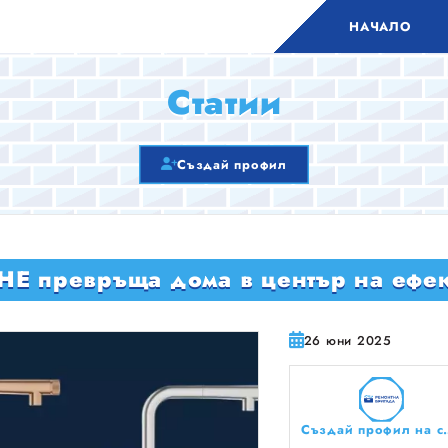
НАЧАЛО
Статии
Създай профил
E превръща дома в център на ефек
26 юни 2025
Създай профил на сво