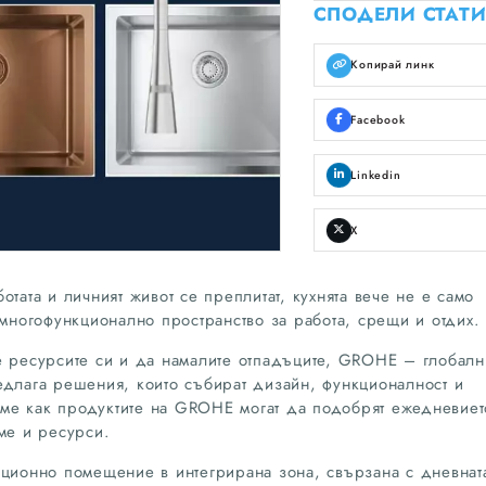
СПОДЕЛИ СТАТИ
Копирай линк
Facebook
Linkedin
X
отата и личният живот се преплитат, кухнята вече не е само
 многофункционално пространство за работа, срещи и отдих.
е ресурсите си и да намалите отпадъците, GROHE – глобалн
едлага решения, които събират дизайн, функционалност и
даме как продуктите на GROHE могат да подобрят ежедневиет
ме и ресурси.
иционно помещение в интегрирана зона, свързана с дневнат