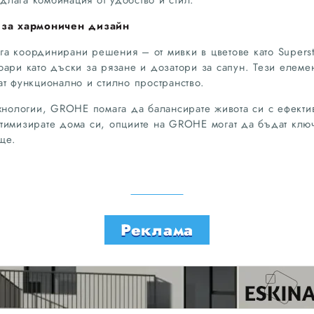
едлага комбинация от удобство и стил.
за хармоничен дизайн
а координирани решения – от мивки в цветове като Superst
оари като дъски за рязане и дозатори за сапун. Тези елеме
т функционално и стилно пространство.
ехнологии, GROHE помага да балансирате живота си с ефекти
тимизирате дома си, опциите на GROHE могат да бъдат клю
ще.
Реклама