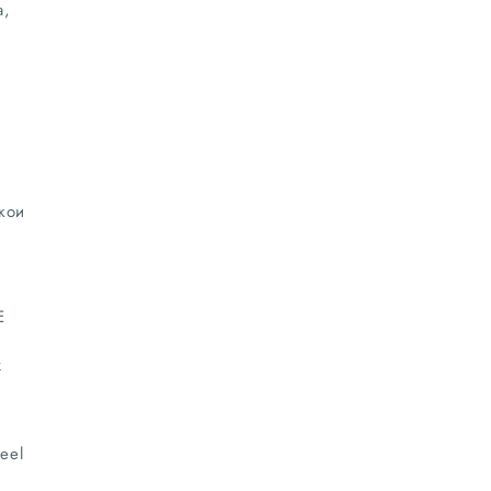
а,
кои
E
ж
eel