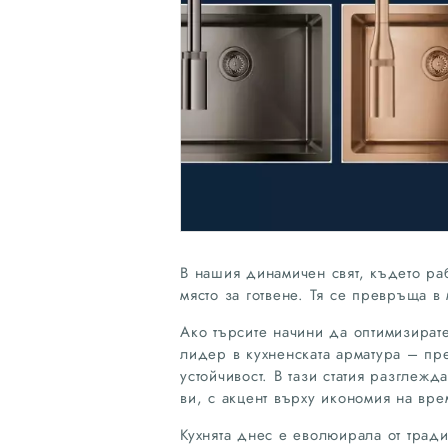
В нашия динамичен свят, където раб
място за готвене. Тя се превръща в
Ако търсите начини да оптимизират
лидер в кухненската арматура – пр
устойчивост. В тази статия разглеж
ви, с акцент върху икономия на вре
Кухнята днес е еволюирала от трад