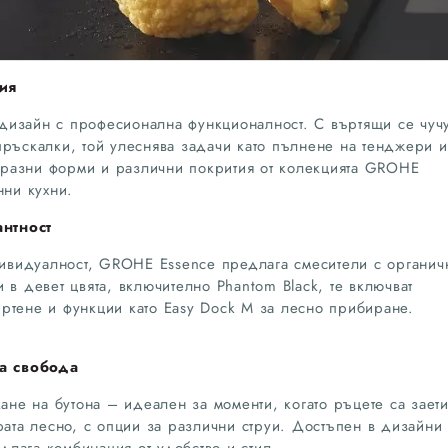
лия
дизайн с професионална функционалност. С въртящи се чуч
пръскалки, той улеснява задачи като пълнене на тенджери 
-образни форми и различни покрития от колекцията GROHE
нни кухни.
нтност
ндивидуалност, GROHE Essence предлага смесители с органич
 в девет цвята, включително Phantom Black, те включват
ртене и функции като Easy Dock M за лесно прибиране.
.
а свобода
кане на бутона – идеален за моменти, когато ръцете са заети
рата лесно, с опции за различни струи. Достъпен в дизайни