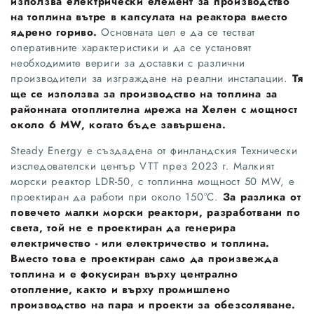
използва електрически елемент за производство
на топлина вътре в капсулата на реактора вместо
ядрено гориво.
Основната цел е да се тестват
оперативните характеристики и да се установят
необходимите вериги за доставки с различни
производители за изграждане на реални инсталации.
Тя
ще се използва за производство на топлина за
районната отоплителна мрежа на Хелен с мощност
около 6 MW, когато бъде завършена.
Steady Energy е създадена от финландския Технически
изследователски център VTT през 2023 г. Малкият
морски реактор LDR-50, с топлинна мощност 50 MW, е
проектиран да работи при около 150°C.
За разлика от
повечето малки морски реактори, разработвани по
света, той не е проектиран да генерира
електричество - или електричество и топлина.
Вместо това е проектиран само да произвежда
топлина и е фокусиран върху централно
отопление, както и върху промишлено
производство на пара и проекти за обезсоляване.