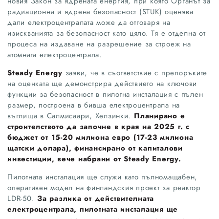
новия Закон за ядрената енергия, при която Органът за
радиационна и ядрена безопасност (STUK) оценява
дали електроцентралата може да отговаря на
изискванията за безопасност като цяло. Тя е отделна от
процеса на издаване на разрешение за строеж на
атомната електроцентрала.
Steady Energy
заяви, че в съответствие с препоръките
на оценката ще демонстрира действието на ключови
функции за безопасност в пилотна инсталация с пълен
размер, построена в бивша електроцентрала на
въглища в Салмисаари, Хелзинки.
Планирано е
строителството да започне в края на 2025 г. с
бюджет от 15-20 милиона евро (17-23 милиона
щатски долара), финансирано от капиталови
инвестиции, вече набрани от Steady Energy.
Пилотната инсталация ще служи като пълномащабен,
оперативен модел на финландския проект за реактор
LDR-50.
За разлика от действителната
електроцентрала, пилотната инсталация ще