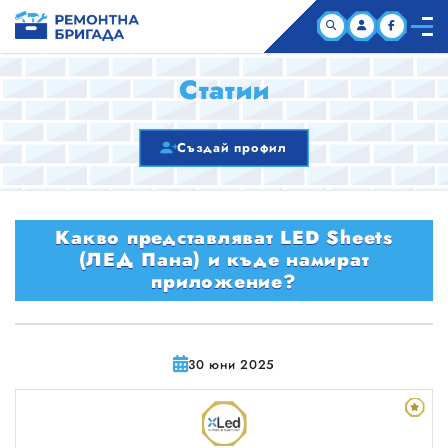
НАЧАЛО
Статии
КОМПАНИИ
Създай профил
СТАТИИ
Какво представляват LED Sheets
ЗА НАС
(ЛЕД Пана) и къде намират
приложение?
30 юни 2025