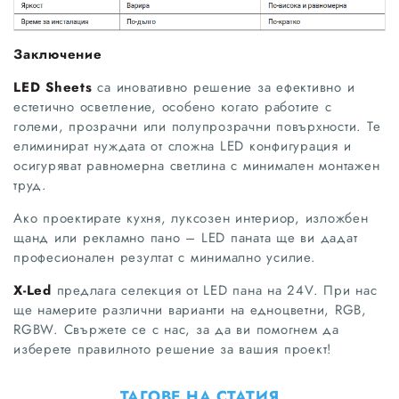
Заключение
LED Sheets
са иновативно решение за ефективно и
естетично осветление, особено когато работите с
големи, прозрачни или полупрозрачни повърхности. Те
елиминират нуждата от сложна LED конфигурация и
осигуряват равномерна светлина с минимален монтажен
труд.
Ако проектирате кухня, луксозен интериор, изложбен
щанд или рекламно пано – LED паната ще ви дадат
професионален резултат с минимално усилие.
X-Led
предлага селекция от LED пана на 24V. При нас
ще намерите различни варианти на едноцветни, RGB,
RGBW. Свържете се с нас, за да ви помогнем да
изберете правилното решение за вашия проект!
ТАГОВЕ НА СТАТИЯ