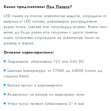
Какво представляват
Лед Паната
?
LED паната са плоски осветителни модули, изградени от
матрица от LED чипове, равномерно разпределени
върху тънка, гъвкава или полутвърда основа. Всеки лист
може да бъде рязaн или свързван с други панели,
което позволява изграждане на осветление точно по
размер и форма.
Основни характеристики:
Захранване: обикновено 12V или 24V DC
Цветова температура: от 2700K до 6500K (топло до
студено бяло)
Висока яркост и равномерност
Възможност за рязане по маркирани зони
Ултра тънък профил (обикновено 2–4 мм)