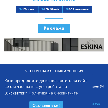
LED пана
LED Sheets
POP елементи
Реклама
SEO И РЕКЛАМА
ОБЩИ УСЛОВИЯ
ПОЛИТИКА ЗА БИСКВИТКИ
Като продължите да използвате този сайт,
Уолоу Интернешънъл ЕООД, гр. Варна, бул. Генерал Колев 54
се съгласявате с употребата на
+359 893 621 112
„бисквитки“
Политика на бисквитките
office@remontna-brigada.com
© 2026
Създай профил на своя строителен бизнес тук
Съгласен съм!