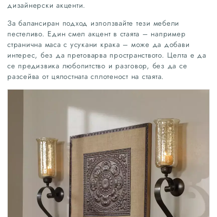
дизайнерски акценти.
За балансиран подход използвайте тези мебели
пестеливо. Един смел акцент в стаята – например
странична маса с усукани крака – може да добави
интерес, без да претоварва пространството. Целта е да
се предизвика любопитство и разговор, без да се
разсейва от цялостната сплотеност на стаята.