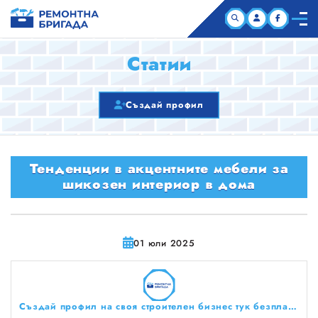
НАЧАЛО
Статии
КОМПАНИИ
Създай профил
СТАТИИ
Тенденции в акцентните мебели за
ЗА НАС
шикозен интериор в дома
01 юли 2025
Създай профил на своя строителен бизнес тук безплатно!