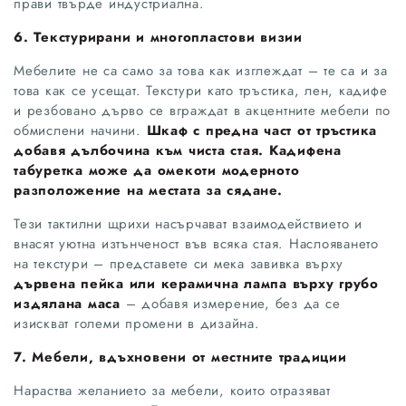
прави твърде индустриална.
6. Текстурирани и многопластови визии
Мебелите не са само за това как изглеждат – те са и за
това как се усещат. Текстури като тръстика, лен, кадифе
и резбовано дърво се вграждат в акцентните мебели по
обмислени начини.
Шкаф с предна част от тръстика
добавя дълбочина към чиста стая. Кадифена
табуретка може да омекоти модерното
разположение на местата за сядане.
Тези тактилни щрихи насърчават взаимодействието и
внасят уютна изтънченост във всяка стая. Наслояването
на текстури – представете си мека завивка върху
дървена пейка или керамична лампа върху грубо
издялана маса
– добавя измерение, без да се
изискват големи промени в дизайна.
7. Мебели, вдъхновени от местните традиции
Нараства желанието за мебели, които отразяват