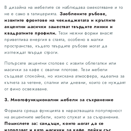
В дизайна на мебелите се наблюдава омекотяване и то
не е само в тапицерията.
Заоблените ръбове,
извитите фронтове на чекмеджетата и кръглите
акцентни масички заместват твърдите линии и
квадратните профили.
Тези нежни форми внасят
приветлива енергия в стаята, особено в малки
пространства, където твърдите ръбове могат да
изглеждат твърде строги.
Потърсете акцентни столове с извити облегалки или
масички за кафе с овални плотове. Тези мебели
създават спокойна, но изискана атмосфера, идеална за
кътчета за четене, спални или дневни, които се нуждаят
от фино освежаване.
3. Многофункционални мебели за съхранение
Формата среща функцията в нарастващата популярност
на акцентните мебели, които служат и за съхранение.
Помислете за: сандъци, които могат да се
използват и като масички за кафе, пейки със