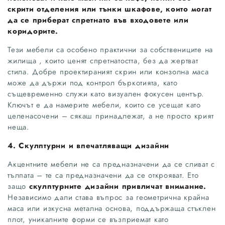
скрити отделения или тънки шкафове, които могат
да се приберат спретнато във входовете или
коридорите.
Тези мебели са особено практични за собствениците на
жилища , които ценят спретнатостта, без да жертват
стила. Добре проектираният скрин или конзолна маса
може да държи под контрол бъркотията, като
същевременно служи като визуален фокусен център.
Ключът е да намерите мебели, които се усещат като
целенасочени – сякаш принадлежат, а не просто крият
неща.
4. Скулптурни и впечатляващи дизайни
Акцентните мебели не са предназначени да се сливат с
тълпата – те са предназначени да се открояват. Ето
защо
скулптурните дизайни привличат внимание.
Независимо дали става въпрос за геометрична крайна
маса или изкусна метална основа, поддържаща стъклен
плот, уникалните форми се възприемат като