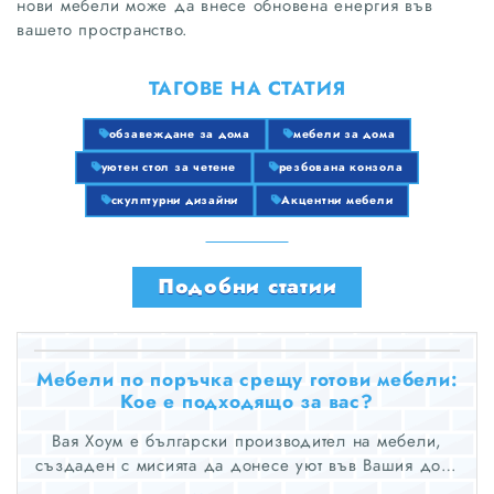
нови мебели може да внесе обновена енергия във
вашето пространство.
ТАГОВЕ НА СТАТИЯ
обзавеждане за дома
мебели за дома
уютен стол за четене
резбована конзола
скулптурни дизайни
Акцентни мебели
Подобни статии
Мебели по поръчка срещу готови мебели:
Кое е подходящо за вас?
Вая Хоум е български производител на мебели,
създаден с мисията да донесе уют във Вашия дом,
офис или хотел. Използвайки дърво и модерни