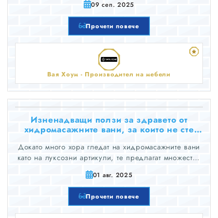
09 сеп. 2025
материи, ние създаваме уникални дизайни за
всеки вкус.
Прочети повече
Вая Хоум - Производител на мебели
Изненадващи ползи за здравето от
хидромасажните вани, за които не сте
знаели
Докато много хора гледат на хидромасажните вани
като на луксозни артикули, те предлагат множество
ползи за здравето, които далеч надхвърлят
01 авг. 2025
обикновената релаксация.
Прочети повече