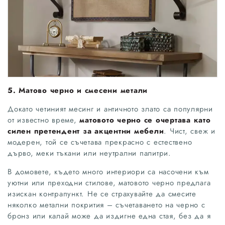
5. Матово черно и смесени метали
Докато четиният месинг и античното злато са популярни
от известно време,
матовото черно се очертава като
силен претендент за акцентни мебели
. Чист, свеж и
модерен, той се съчетава прекрасно с естествено
дърво, меки тъкани или неутрални палитри.
В домовете, където много интериори са насочени към
уютни или преходни стилове, матовото черно предлага
изискан контрапункт. Не се страхувайте да смесите
няколко метални покрития – съчетаването на черно с
бронз или калай може да издигне една стая, без да я