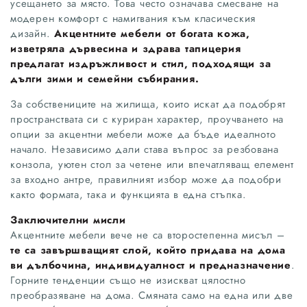
усещането за място. Това често означава смесване на
модерен комфорт с намигвания към класическия
дизайн.
Акцентните мебели от богата кожа,
изветряла дървесина и здрава тапицерия
предлагат издръжливост и стил, подходящи за
дълги зими и семейни събирания.
За собствениците на жилища, които искат да подобрят
пространствата си с куриран характер, проучването на
опции за акцентни мебели може да бъде идеалното
начало. Независимо дали става въпрос за резбована
конзола, уютен стол за четене или впечатляващ елемент
за входно антре, правилният избор може да подобри
както формата, така и функцията в една стъпка.
Заключителни мисли
Акцентните мебели вече не са второстепенна мисъл –
те са завършващият слой, който придава на дома
ви дълбочина, индивидуалност и предназначение
.
Горните тенденции също не изискват цялостно
преобразяване на дома. Смяната само на една или две