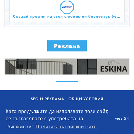
Създай профил на своя строителен бизнес тук безплатно!
Реклама
SEO И РЕКЛАМА
ОБЩИ УСЛОВИЯ
ПОЛИТИКА ЗА БИСКВИТКИ
Като продължите да използвате този сайт,
Уолоу Интернешънъл ЕООД, гр. Варна, бул. Генерал Колев 54
се съгласявате с употребата на
+359 893 621 112
„бисквитки“
Политика на бисквитките
office@remontna-brigada.com