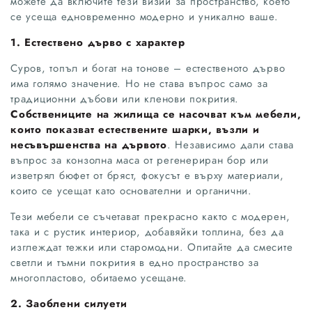
можете да включите тези визии за пространство, което
се усеща едновременно модерно и уникално ваше.
1. Естествено дърво с характер
Суров, топъл и богат на тонове – естественото дърво
има голямо значение. Но не става въпрос само за
традиционни дъбови или кленови покрития.
Собствениците на жилища се насочват към мебели,
които показват естествените шарки, възли и
несъвършенства на дървото
. Независимо дали става
въпрос за конзолна маса от регенериран бор или
изветрял бюфет от бряст, фокусът е върху материали,
които се усещат като основателни и органични.
Тези мебели се съчетават прекрасно както с модерен,
така и с рустик интериор, добавяйки топлина, без да
изглеждат тежки или старомодни. Опитайте да смесите
светли и тъмни покрития в едно пространство за
многопластово, обитаемо усещане.
2. Заоблени силуети