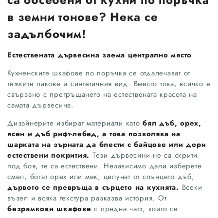
в земни тонове? Нека се
задълбочим!
Естествената дървесина заема централно място
Кухненските шкафове по поръчка се отдалечават от
тежките лакове и синтетичния вид. Вместо това, всичко е
свързано с прегръщането на естествената красота на
самата дървесина.
Дизайнерите избират материали като
бял дъб, орех,
ясен и дъб рифт-лебед, а това позволява на
шарката на зърната да блести с байцове или дори
естествени покрития.
Тези дървесини не са скрити
под боя, те са естествени. Независимо дали изберете
смел, богат орех или мек, целунат от слънцето дъб,
дървото се превръща в сърцето на кухнята.
Всеки
възел и всяка текстура разказва история. От
безрамкови шкафове
с предна част, които се