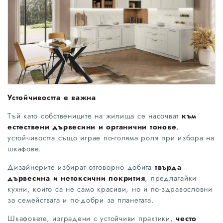
Устойчивостта е важна
Тъй като собствениците на жилища се насочват
към
естествени дървесини и органични тонове
,
устойчивостта също играе по-голяма роля при избора на
шкафове.
Дизайнерите избират отговорно добита
твърда
дървесина и нетоксични покрития
, предлагайки
кухни, които са не само красиви, но и по-здравословни
за семействата и по-добри за планетата.
Шкафовете, изградени с устойчиви практики,
често