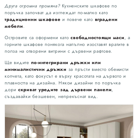
Друга огромна промяна?
Кухненските шкафове по
поръчка започват да изглеждат по-малко като
традиционни шкафове
и повече като
вградени
мебели
.
Островите са оформени като
свободностоящи маси
, а
горните шкафове понякога напълно изоставят вратите в
полза на отворени витрини с дървени рафтове.
Ще видите
по-интегрирани дръжки или
минималистични дръжки
за пръсти вместо обемисти
копчета, като фокусът е върху красотата на дървото и
плавността на дизайна. Някои дизайни по поръчка
дори
скриват уредите зад дървени панели
,
създавайки безшевен, непрекъснат вид.