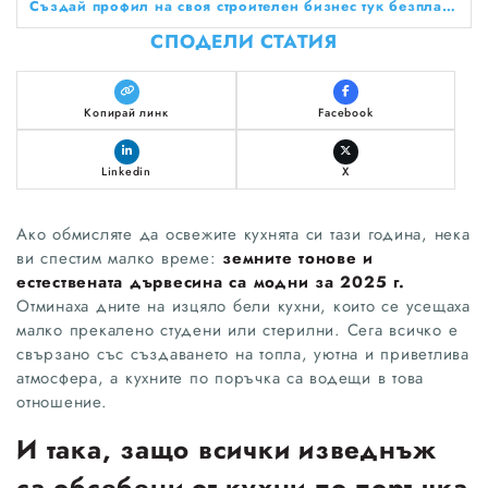
Създай профил на своя строителен бизнес тук безплатно!
СПОДЕЛИ СТАТИЯ
Копирай линк
Facebook
Linkedin
X
Ако обмисляте да освежите кухнята си тази година, нека
ви спестим малко време:
земните тонове и
естествената дървесина са модни за 2025 г.
Отминаха дните на изцяло бели кухни, които се усещаха
малко прекалено студени или стерилни. Сега всичко е
свързано със създаването на топла, уютна и приветлива
атмосфера, а кухните по поръчка са водещи в това
отношение.
И така, защо всички изведнъж
са обсебени от кухни по поръчка