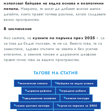
използват байцове на водна основа и екологични
лепила.
Накратко, те могат да добавят всички малки
детайли, които правят голяма разлика, когато създавате
вечно пространство.
В заключение
Ако смятате, че
кухните по поръчка през 2025
г. са
за това да бъдат лъскави, те не са. Вместо това, те са
замислени, здраво стъпили на земята и без усилие
елегантни, а земните тонове и дървените шкафове
правят точно това за вашето пространство.
ТАГОВЕ НА СТАТИЯ
екологични лепила
байцове на водна основа
дървени рафтове
вградени мебели
традиционни шкафове
ленени текстури
земни цветови палитри
кухни по поръчка за 2025