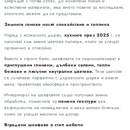
завръщат с голям успех, до изчистени линии и
естествени материали, има много повече за изследване,
отколкото можете да си представите.
Земните тонове носят спокойствие и топлина
Наред с истинското дърво,
кухните през 2025
г. се
насочват към земни цветови палитри, които се усещат
органично и спокойно.
Вместо в строго бяло, шкафовете се персонализират в
приглушени глинени, дълбоки салвии, топли
бежови и пясъчни неутрални цветове.
Тези цветове
се съчетават перфектно с дървесните шарки и внасят
мека, приветлива атмосфера в пространството.
Интериорът на шкафовете също получава земна
обработка, помислете за
ленени текстури
във
вътрешността на чекмеджетата и меки матови блясъци,
които се усещат маслено на допир.
Вградени шкафове в стил мебели