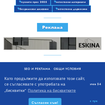
кухните през 2025
естествени материали
безрамкови шкафове
естествена дървесина
Реклама
SEO И РЕКЛАМА
ОБЩИ УСЛОВИЯ
ПОЛИТИКА ЗА БИСКВИТКИ
Като продължите да използвате този сайт,
Уолоу Интернешънъл ЕООД, гр. Варна, бул. Генерал Колев 54
се съгласявате с употребата на
+359 893 621 112
„бисквитки“
Политика на бисквитките
office@remontna-brigada.com
© 2026
Създай профил на своя строителен бизнес тук
Съгласен съм!