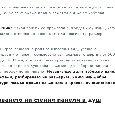
 ниши или алкови за душове може да са необходими по-ма
 за да се създаде плътно прилягане и да се избегнат
нкции:
Някои панели се предлагат с вградени функции, като
градено осветление, което може да повлияе на размера и
ш играе решаваща роля за цялостния вид, усещане и
андартните панели обикновено се предлагат с ширина от 60
до 3000 мм, което ги прави чудесни за повечето типични
или по поръчка душ кабина, можете да изберете панели с
ат перфектно прилягане.
Независимо дали избирате пане
стема, разбирането на размерите, които най-добре
игури гладък процес на монтаж и красив, функционале
зването на стенни панели в душ