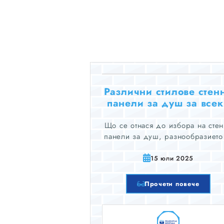
Различни стилове стен
панели за душ за все
дизайн на баня
Що се отнася до избора на сте
панели за душ, разнообразието
стилове и покрития е огромно
което ви позволява да
15 юли 2025
персонализирате външния вид
усещането на вашата баня, така 
Прочети повече
да отговарят на личните ви
предпочитания.