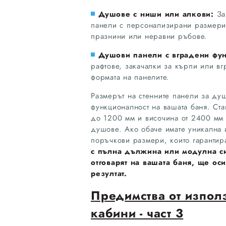
Душове с ниши или алкови:
За
панели с персонализирани размери,
празнини или неравни ръбове.
Душови панели с вградени фу
рафтове, закачалки за кърпи или в
формата на панелите.
Размерът на стенните панели за ду
функционалност на вашата баня. Ст
до 1200 мм и височина от 2400 мм 
душове. Ако обаче имате уникална 
поръчкови размери, които гарантир
с пълна дължина или модулна си
отговарят на вашата баня, ще ос
резултат.
Предимства от изпол
кабини - част 3