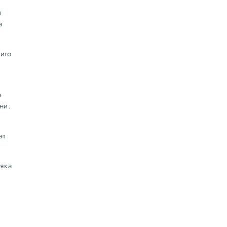
и
а
ито
е
ни.
ат
яка