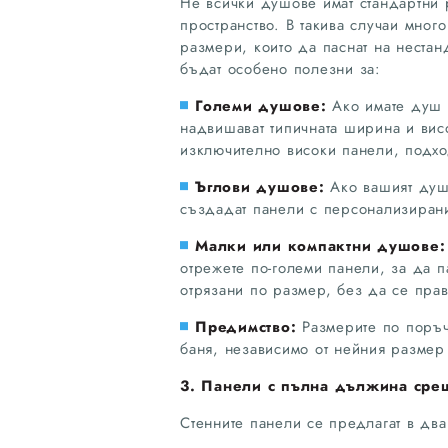
Не всички душове имат стандартни
пространство. В такива случаи мно
размери, които да паснат на неста
бъдат особено полезни за:
Големи душове:
Ако имате душ к
надвишават типичната ширина и ви
изключително високи панели, подхо
Ъглови душове:
Ако вашият душ 
създадат панели с персонализирани
Малки или компактни душове:
отрежете по-големи панели, за да п
отрязани по размер, без да се пра
Предимство:
Размерите по поръч
баня, независимо от нейния размер
3. Панели с пълна дължина сре
Стенните панели се предлагат в дв