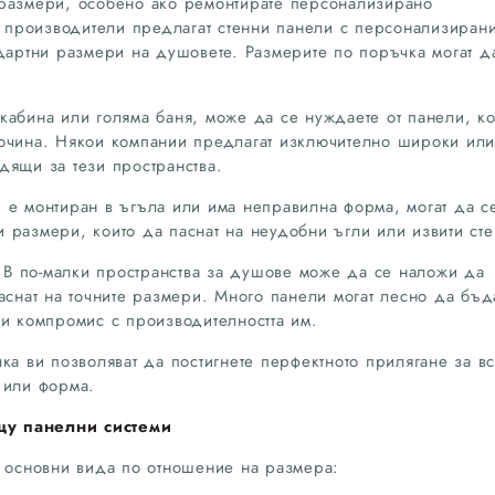
 размери, особено ако ремонтирате персонализирано
го производители предлагат стенни панели с персонализиран
ндартни размери на душовете. Размерите по поръчка могат д
абина или голяма баня, може да се нуждаете от панели, ко
сочина. Някои компании предлагат изключително широки или
дящи за тези пространства.
е монтиран в ъгъла или има неправилна форма, могат да с
 размери, които да паснат на неудобни ъгли или извити сте
В по-малки пространства за душове може да се наложи да
аснат на точните размери. Много панели могат лесно да бъд
ви компромис с производителността им.
ка ви позволяват да постигнете перфектното прилягане за вс
 или форма.
щу панелни системи
а основни вида по отношение на размера: