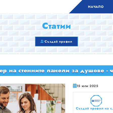
НАЧАЛО
Статии
Създай профил
ер на стенните панели за душове - ч
15 юли 2025
Създай профил на сво