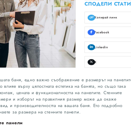
СПОДЕЛИ СТАТИ
Копирай линк
Facebook
Linkedin
X
вашата баня, едно важно съображение е размерът на панелит
о влияе върху цялостната естетика на банята, но също така
монтаж, цената и функционалността на панелите. Стенните
азмери и изборът на правилния размер може да окаже
вид и производителността на вашата баня. Ето подробно
знаете за размера на стенните панели.
ите панели