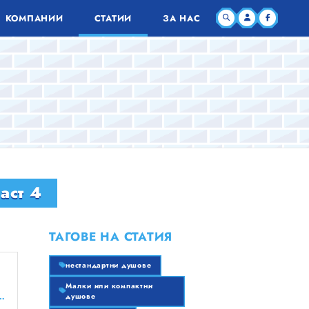
КОМПАНИИ
СТАТИИ
ЗА НАС
аст 4
ТАГОВЕ НА СТАТИЯ
нестандартни душове
Малки или компактни
я строителен бизнес тук безплатно!
душове
Малки или компактни душове