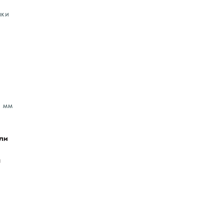
лки
0 мм
ли
н