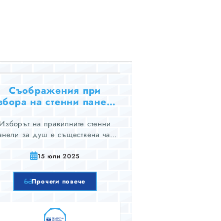
Съображения при
збора на стенни панели
за душ
Изборът на правилните стенни
анели за душ е съществена част
 проектирането или обновяването
а вашата баня. Избраните от вас
15 юли 2025
стенни панели ще повлияят на
цялостната естетика,
Прочети повече
ункционалност, издръжливост и
лекота на поддръжка на вашето
душ пространство.