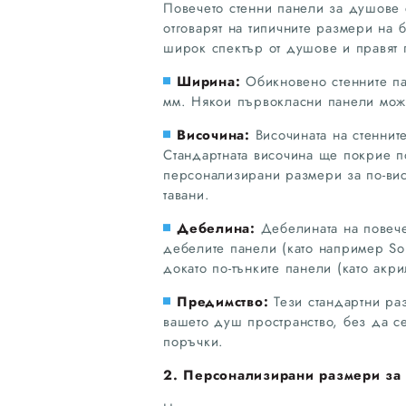
Повечето стенни панели за душове 
отговарят на типичните размери на 
широк спектър от душове и правят 
Ширина:
Обикновено стенните па
мм. Някои първокласни панели мож
Височина:
Височината на стеннит
Стандартната височина ще покрие п
персонализирани размери за по-вис
тавани.
Дебелина:
Дебелината на повеч
дебелите панели (като например Sol
докато по-тънките панели (като акр
Предимство:
Тези стандартни ра
вашето душ пространство, без да с
поръчки.
2. Персонализирани размери за