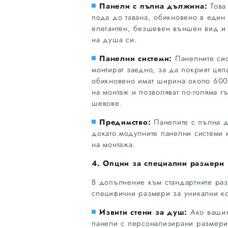
Панели с пълна дължина:
Това
пода до тавана, обикновено в един
елегантен, безшевен външен вид и 
на душа си.
Панелни системи:
Панелните сис
монтират заедно, за да покрият цял
обикновено имат ширина около 600 
на монтаж и позволяват по-голяма г
шевове.
Предимство:
Панелите с пълна д
докато модулните панелни системи м
на монтажа.
4. Опции за специални размери 
В допълнение към стандартните раз
специфични размери за уникални к
Извити стени за душ:
Ако вашия
панели с персонализирани размери, 