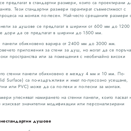
се предлагат в стандартни размери, които са проектирани д
банята. Тези стандартни размери гарантират съвместимост с
процеса на монтаж по-лесен. Най-често срещаните размери 
нели за душове се предлагат в ширини от 600 мм до 1200
е дори да се предлагат в ширини до 1500 мм.
е панели обикновено варира от 2400 мм до 3000 мм.
овечето приложения за стени за душ, но могат да се поръча
оки пространства или за помещения с необичайно високи
ето стенни панели обикновено е между 4 мм и 10 мм. По-
id Surface) са по-издръжливи и имат по-луксозно усещане,
илни или PVC) може да са по-леки и по-лесни за монтаж.
змери улесняват намирането на стенни панели, които пасват 
е изискват значителни модификации или персонализирани
 нестандартни душове