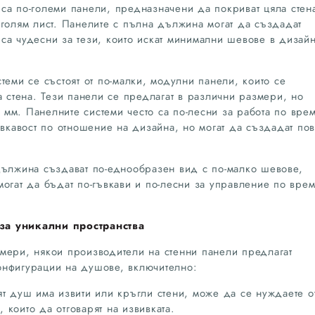
 са по-големи панели, предназначени да покриват цяла стена
 голям лист. Панелите с пълна дължина могат да създадат
са чудесни за тези, които искат минимални шевове в дизай
теми се състоят от по-малки, модулни панели, които се
а стена. Тези панели се предлагат в различни размери, но
мм. Панелните системи често са по-лесни за работа по вре
ъвкавост по отношение на дизайна, но могат да създадат по
ължина създават по-еднообразен вид с по-малко шевове,
огат да бъдат по-гъвкави и по-лесни за управление по вре
за уникални пространства
мери, някои производители на стенни панели предлагат
онфигурации на душове, включително:
т душ има извити или кръгли стени, може да се нуждаете о
които да отговарят на извивката.