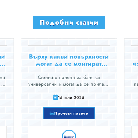
Подобни статии
ни
Върху какви повърхности
ки
могат да се монтират
и
стенни панели за баня?
нни
Стенните панели за баня са
 от
универсални и могат да се прилагат
п
,
върху различни повърхности, но
от
подготовката и съвместимостта на
н
15 юли 2025
 и
повърхността ще повлияят както на
че
лекотата на монтаж, така и на
Прочети повече
дълготрайността на панелите.
ф