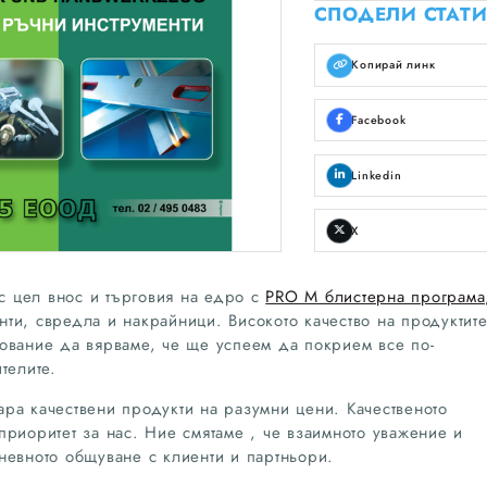
СПОДЕЛИ СТАТИ
Копирай линк
Facebook
Linkedin
X
 цел внос и търговия на едро с
PRO M блистерна програма
нти, свредла и накрайници. Високото качество на продуктите
ование да вярваме, че ще успеем да покрием все по-
телите.
ра качествени продукти на разумни цени. Качественото
приоритет за нас. Ние смятаме , че взаимното уважение и
невното общуване с клиенти и партньори.