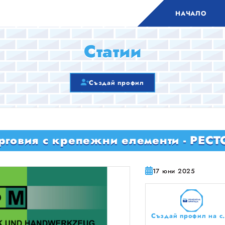
НАЧАЛО
Статии
Създай профил
ърговия с крепежни елементи - РЕС
17 юни 2025
Създай профил на сво