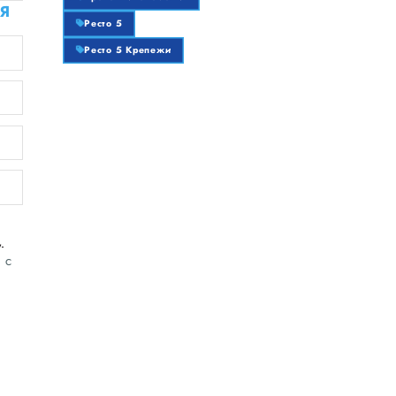
Я
Ресто 5
Ресто 5 Крепежи
,
 с