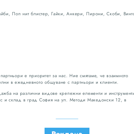
би, Поп нит блистер, Гайки, Анкери, Пирони, Скоби, Винт
партньори е приоритет за нас. Ние смятаме, че взаимното
елни в ежедневното общуване с партньори и клиенти.
дажба на различни видове крепежни елементи и инструмент
фис и склад в град София на ул. Методи Македонски 12, в
Реклама