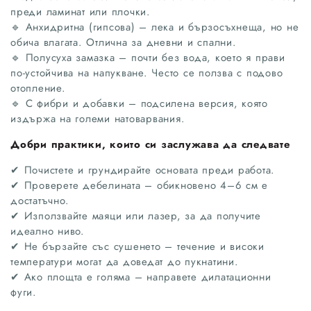
преди ламинат или плочки.
🔹 Анхидритна (гипсова) – лека и бързосъхнеща, но не
обича влагата. Отлична за дневни и спални.
🔹 Полусуха замазка – почти без вода, което я прави
по-устойчива на напукване. Често се ползва с подово
отопление.
🔹 С фибри и добавки – подсилена версия, която
издържа на големи натоварвания.
Добри практики, които си заслужава да следвате
✔ Почистете и грундирайте основата преди работа.
✔ Проверете дебелината – обикновено 4–6 см е
достатъчно.
✔ Използвайте маяци или лазер, за да получите
идеално ниво.
✔ Не бързайте със сушенето – течение и високи
температури могат да доведат до пукнатини.
✔ Ако площта е голяма – направете дилатационни
фуги.