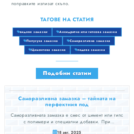
поправките излизат скъпо.
ТАГОВЕ НА СТАТИЯ
видове замазки
Анхидритна или гипсова замазка
Полусуха замазка
Саморазливна замазка
Циментова замазка
подова замазка
Подобни статии
Саморазливна замазка – тайната на
перфектния под
Саморазливната замазка е смес от цимент или гипс
с полимери и специални добавки. При
разбъркване се получава течна маса, която се
18 авг. 2025