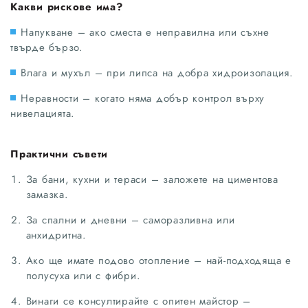
Какви рискове има?
Напукване – ако сместа е неправилна или съхне
твърде бързо.
Влага и мухъл – при липса на добра хидроизолация.
Неравности – когато няма добър контрол върху
нивелацията.
Практични съвети
За бани, кухни и тераси – заложете на циментова
замазка.
За спални и дневни – саморазливна или
анхидритна.
Ако ще имате подово отопление – най-подходяща е
полусуха или с фибри.
Винаги се консултирайте с опитен майстор –