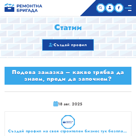
НАЧАЛО
Статии
КОМПАНИИ
Създай профил
СТАТИИ
Подова замазка – какво трябва да
ЗА НАС
знаем, преди да започнем?
18 авг. 2025
Създай профил на своя строителен бизнес тук безплатно!