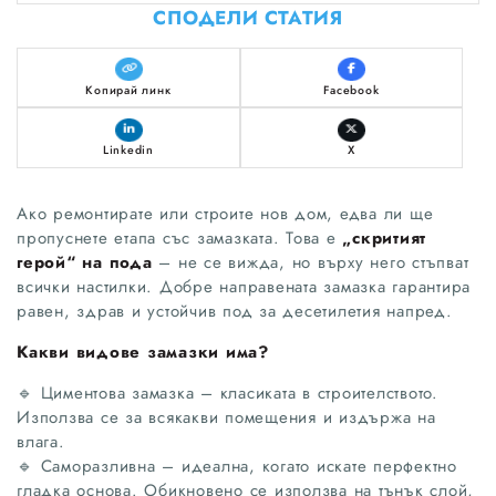
СПОДЕЛИ СТАТИЯ
Копирай линк
Facebook
Linkedin
X
Ако ремонтирате или строите нов дом, едва ли ще
пропуснете етапа със замазката. Това е
„скритият
герой“ на пода
– не се вижда, но върху него стъпват
всички настилки. Добре направената замазка гарантира
равен, здрав и устойчив под за десетилетия напред.
Какви видове замазки има?
🔹 Циментова замазка – класиката в строителството.
Използва се за всякакви помещения и издържа на
влага.
🔹 Саморазливна – идеална, когато искате перфектно
гладка основа. Обикновено се използва на тънък слой,