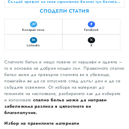
Създай профил на своя строителен бизнес тук безплатно!
СПОДЕЛИ СТАТИЯ
Копирай линк
Facebook
Linkedin
X
Спалното бельо е нещо повече от чаршафи и одеяла –
то е основата на добрия нощен сън. Правилното спално
бельо може да превърне спалнята ви в убежище,
помагайки ви да се отпуснете след дълъг ден и да се
събудите освежени. От избора на материал до
техниките на наслояване, разбирането как да избирате
и използвате
спално бельо може да направи
забележима разлика в цялостното ви
благополучие.
Избор на правилните материали