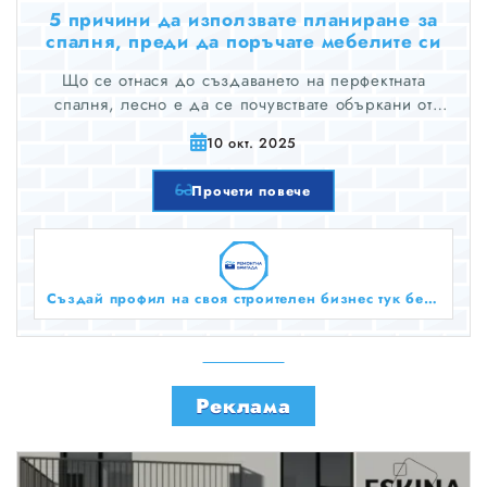
5 причини да използвате планиране за
спалня, преди да поръчате мебелите си
Що се отнася до създаването на перфектната
спалня, лесно е да се почувствате объркани от
наличните възможности. От избора на подходящо
10 окт. 2025
оформление до избора на покрития и цветове,
които отразяват вашата личност, има много неща, за
Прочети повече
които да помислите, преди да поръчате мебелите
си. Ето къде се намесва планерът за спалня.
Създай профил на своя строителен бизнес тук безплатно!
Реклама