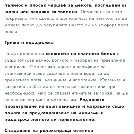
пълнеж и плосък чаршаф за мекота, последван от
юрган или завивка за топлина.
Помислете за леко
покривало или одеяло в долната част на леглото, за да
можете лесно да регулирате нивото си на комфорт през
нощта.
Грижа и поддръжка
Поддържането на
свежестта на спалното бельо
е
също толкова важно, колкото и изборът на правилните
материали. Перете чаршафите и калъфките за
възглавници всяка седмица в топла вода, за да
премахнете потта, мазнините и алергените. Юрганите и
завивките трябва да се почистват сезонно или при
необходимост, като се спазват етикетите за грижа, за да
се запази формата и мекотата им.
Редовното
проветряване на възглавниците и матраците също
помага за предотвратяване на миризми и
поддържа леглото ви привлекателно.
Създаване на релаксираща естетика