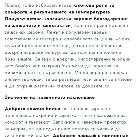
Платът, който избирате, играе
ключова роля за
комфорта и регулирането на температурата
.
Памукът остава класически вариант благодарение
на дишането и мекотата си
, което го прави идеален
за всички сезони. Ленът е популярен заради
естествената си текстура и способността си да ви държи
хладни през топлите месеци, докато фланелените и
джърси чаршафи осигуряват допълнителна топлина
през зимата. За тези с алергии, хипоалергенните опции
като бамбук или микрофибър могат да помогнат за
минимизиране на дразненето. Много хора разглеждат
онлайн търговци, за да разгледат тези опции за платове
и да открият различни стилове за домовете си.
Значение на правилното наслояване
Доброто спално бельо
не е просто чаршаф с
прилепнало покритие и завивка – то е наслояване за
комфорт и гъвкавост. Започнете с качествен протектор
за матрак, за да поддържате леглото си чисто и да
удължите живота му.
Добавете чаршаф с прилепнал