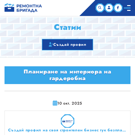
НАЧАЛО
Статии
КОМПАНИИ
Създай профил
СТАТИИ
Планиране на интериора на
ЗА НАС
гардеробна
10 окт. 2025
Създай профил на своя строителен бизнес тук безплатно!