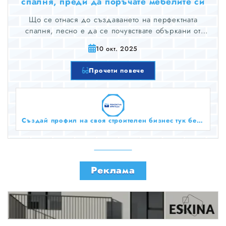
спалня, преди да поръчате мебелите си
Що се отнася до създаването на перфектната
спалня, лесно е да се почувствате объркани от
наличните възможности. От избора на подходящо
10 окт. 2025
оформление до избора на покрития и цветове,
които отразяват вашата личност, има много неща, за
Прочети повече
които да помислите, преди да поръчате мебелите
си. Ето къде се намесва планерът за спалня.
Създай профил на своя строителен бизнес тук безплатно!
Реклама