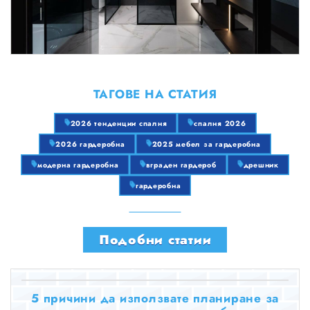
ТАГОВЕ НА СТАТИЯ
2026 тенденции спалня
спалня 2026
2026 гардеробна
2025 мебел за гардеробна
модерна гардеробна
вграден гардероб
дрешник
гардеробна
Подобни статии
5 причини да използвате планиране за