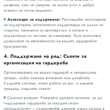
шкафове, като се уверите, че всеки ъгъл е добре
осветен за лесна видимост.
Аксесоари за издърпване:
Разгледайте аксесоарите
за издърпване, включително издърпващи се дъски за
гладене, закачалки за вратовръзки и колани и
издърпващи се лостове за камериер. Тези аксесоари
допринасят за ефективността на вашето гардеробно
пространство.
4. Поддържане на ред: Съвети за
организация на гардероба
Организирането на вашия гардероб е непрекъснат
процес, който изисква внимание към детайлите.
Създайте система, която работи за вас, и вземете
предвид следните съвети:
Сезонна ротация: Ротирайте дрехите сезонно, за да
поддържате гардероба за текущия сезон
леснодостъпен – съхранявайте дрехите извън сезона в