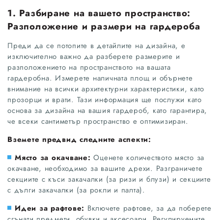
1. Разбиране на вашето пространство:
Разположение и размери на гардероба
Преди да се потопите в детайлите на дизайна, е
изключително важно да разберете размерите и
разположението на пространството на вашата
гардеробна. Измерете наличната площ и обърнете
внимание на всички архитектурни характеристики, като
прозорци и врати. Тази информация ще послужи като
основа за дизайна на вашия гардероб, като гарантира,
че всеки сантиметър пространство е оптимизиран.
Вземете предвид следните аспекти:
Място за окачване:
Оценете количеството място за
окачване, необходимо за вашите дрехи. Разграничете
секциите с къси закачалки (за ризи и блузи) и секциите
с дълги закачалки (за рокли и палта).
Идеи за рафтове:
Включете рафтове, за да поберете
сгънати предмети, обувки и аксесоари. Регулируемите