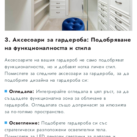
3. Аксесоари за гардероба: Подобряване
на функционалността и стила
Аксесоарите на вашия гардероб не само подобряват
функционалността, но и добавят нотка личен стил.
Помислете за следните аксесоари за гардероба, за да
подобрите дизайна на гардероба си:
Огледала:
Интегрирайте огледала в цял ръст, за да
създадете функционална зона за обличане в
гардероба. Огледалата също допринасят за илюзията
за по-голямо пространство.
Осветление:
Подобрете гардероба си със
стратегически разположени осветителни тела.
Помислете за LED лентови светлини за рафтове и