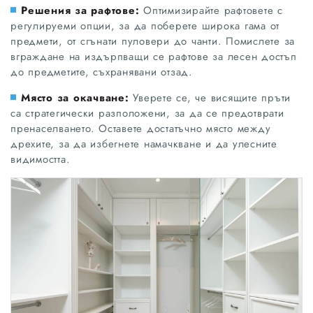
Решения за рафтове:
Оптимизирайте рафтовете с
регулируеми опции, за да поберете широка гама от
предмети, от сгънати пуловери до чанти. Помислете за
вграждане на издърпващи се рафтове за лесен достъп
до предметите, съхранявани отзад.
Място за окачване:
Уверете се, че висящите пръти
са стратегически разположени, за да се предотврати
пренаселването. Оставете достатъчно място между
дрехите, за да избегнете намачкване и да улесните
видимостта.