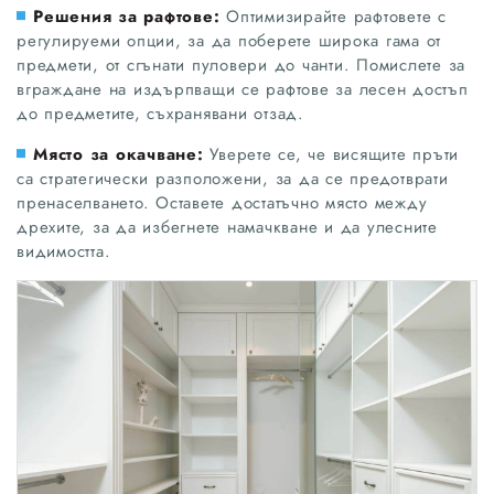
Решения за рафтове:
Оптимизирайте рафтовете с
регулируеми опции, за да поберете широка гама от
предмети, от сгънати пуловери до чанти. Помислете за
вграждане на издърпващи се рафтове за лесен достъп
до предметите, съхранявани отзад.
Място за окачване:
Уверете се, че висящите пръти
са стратегически разположени, за да се предотврати
пренаселването. Оставете достатъчно място между
дрехите, за да избегнете намачкване и да улесните
видимостта.