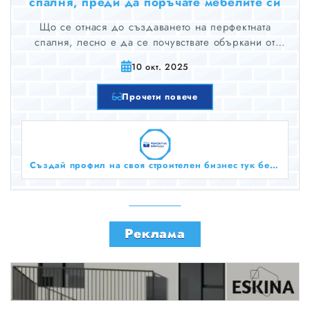
спалня, преди да поръчате мебелите си
Що се отнася до създаването на перфектната
спалня, лесно е да се почувствате объркани от
наличните възможности. От избора на подходящо
10 окт. 2025
оформление до избора на покрития и цветове,
които отразяват вашата личност, има много неща, за
Прочети повече
които да помислите, преди да поръчате мебелите
си. Ето къде се намесва планерът за спалня.
Създай профил на своя строителен бизнес тук безплатно!
Реклама