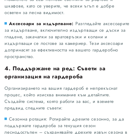
шкафове, като се уверите, че всеки ъгъл е добре
осветен за лесна видимост.
Аксесоари за издърпване:
Разгледайте аксесоарите
за издърпване, включително издърпващи се дъски за
гладене, закачалки за вратовръзки и колани и
издърпващи се лостове за камериер. Тези аксесоари
допринасят за ефективността на вашето гардеробно
пространство.
4. Поддържане на ред: Съвети за
организация на гардероба
Организирането на вашия гардероб е непрекъснат
процес, който изисква внимание към детайлите.
Създайте система, която работи за вас, и вземете
предвид следните съвети:
Сезонна ротация: Ротирайте дрехите сезонно, за да
поддържате гардероба за текущия сезон
леснодостъпен – съхранявайте дрехите извън сезона в