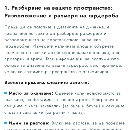
1. Разбиране на вашето пространство:
Разположение и размери на гардероба
Преди да се потопите в детайлите на дизайна, е
изключително важно да разберете размерите и
разположението на пространството на вашата
гардеробна. Измерете наличната площ и обърнете
внимание на всички архитектурни характеристики, като
прозорци и врати. Тази информация ще послужи като
основа за дизайна на вашия гардероб, като гарантира,
че всеки сантиметър пространство е оптимизиран.
Вземете предвид следните аспекти:
Място за окачване:
Оценете количеството място за
окачване, необходимо за вашите дрехи. Разграничете
секциите с къси закачалки (за ризи и блузи) и секциите
с дълги закачалки (за рокли и палта).
Идеи за рафтове:
Включете рафтове, за да поберете
сгънати предмети, обувки и аксесоари. Регулируемите