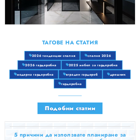
ТАГОВЕ НА СТАТИЯ
2026 тенденции спалня
спалня 2026
2026 гардеробна
2025 мебел за гардеробна
модерна гардеробна
вграден гардероб
дрешник
гардеробна
Подобни статии
5 причини да използвате планиране за