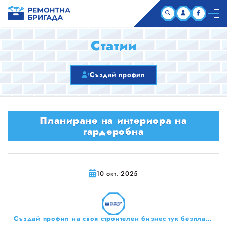
НАЧАЛО
Статии
КОМПАНИИ
Създай профил
СТАТИИ
Планиране на интериора на
ЗА НАС
гардеробна
10 окт. 2025
Създай профил на своя строителен бизнес тук безплатно!