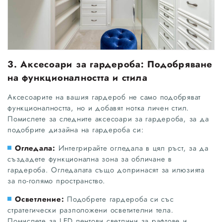
3. Аксесоари за гардероба: Подобряване
на функционалността и стила
Аксесоарите на вашия гардероб не само подобряват
функционалността, но и добавят нотка личен стил.
Помислете за следните аксесоари за гардероба, за да
подобрите дизайна на гардероба си:
Огледала:
Интегрирайте огледала в цял ръст, за да
създадете функционална зона за обличане в
гардероба. Огледалата също допринасят за илюзията
за по-голямо пространство.
Осветление:
Подобрете гардероба си със
стратегически разположени осветителни тела.
Помислете за LED лентови светлини за рафтове и