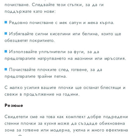
почистване. Следвайте тези стъпки, за да ги
поддържате като нови:
Редовно почистване с мек сапун и мека кърпа.
Избягвайте силни киселини или белина, които ще
обезцветят покритието.
Използвайте уплътнители за фуги, за да
предотвратите натрупването на мазнини или мръсотия.
Почиствайте плочките след готвене, за да
предотвратите трайни петна.
С малко усилия вашите плочки ще останат блестящи и
свежи в продължение на години.
Резюме
Свидетели сме на това как комплект добре подредени
стенни плочки за кухня може да създаде обикновена
зона за готвене или модерна, уютна и много ефективна