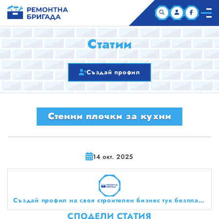
НАЧАЛО
Статии
КОМПАНИИ
Създай профил
СТАТИИ
Стенни плочки за кухни
ЗА НАС
14 окт. 2025
Създай профил на своя строителен бизнес тук безплатно!
СПОДЕЛИ СТАТИЯ