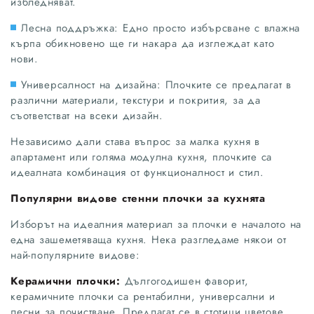
избледняват.
Лесна поддръжка: Едно просто избърсване с влажна
кърпа обикновено ще ги накара да изглеждат като
нови.
Универсалност на дизайна: Плочките се предлагат в
различни материали, текстури и покрития, за да
съответстват на всеки дизайн.
Независимо дали става въпрос за малка кухня в
апартамент или голяма модулна кухня, плочките са
идеалната комбинация от функционалност и стил.
Популярни видове стенни плочки за кухнята
Изборът на идеалния материал за плочки е началото на
една зашеметяваща кухня. Нека разгледаме някои от
най-популярните видове:
Керамични плочки:
Дългогодишен фаворит,
керамичните плочки са рентабилни, универсални и
лесни за почистване. Предлагат се в стотици цветове,