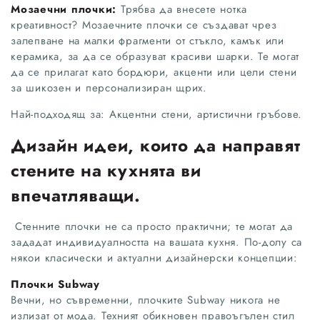
Мозаечни плочки:
Трябва да внесете нотка
креативност? Мозаечните плочки се създават чрез
залепване на малки фрагменти от стъкло, камък или
керамика, за да се образуват красиви шарки. Те могат
да се прилагат като бордюри, акценти или цели стени
за шикозен и персонализиран щрих.
Най-подходящ за: Акцентни стени, артистични гръбове.
Дизайн идеи, които да направят
стените на кухнята ви
впечатляващи.
Стенните плочки не са просто практични; те могат да
зададат индивидуалността на вашата кухня. По-долу са
някои класически и актуални дизайнерски концепции:
Плочки Subway
Вечни, но съвременни, плочките Subway никога не
излизат от мода. Техният обикновен правоъгълен стил