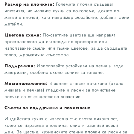
Размер на плочките:
Големите плочки създават
илюзията, че малките кухни са по-големи, докато по-
малките плочки, като например мозайките, добавят фини
детайли.
Цветова схема:
По-светлите цветове ще направят
пространството да изглежда по-просторно или
използвайте смели или тъмни цветове, за да създадете
топла, драматична атмосфера.
Поддръжка:
Използвайте устойчиви на петна и вода
материали, особено около зоните за готвене.
Местоположение:
В зоните с често пръскане (около
мивката и печката) гладките и лесни за почистване
плочки са от съществено значение.
Съвети за поддръжка и почистване
Индийската кухня е известна със своята пикантност,
което се изразява в топлина, олио и разливи всеки
ден. За щастие, кухненските стенни плочки са лесни за