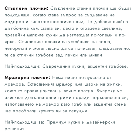
Стъклени плочки:
Стъклените стенни плочки ще бъдат
подходящи, когато става въпрос за създаване на
модерен и високотехнологичен вид. Те добавят сияйна
дълбочина към стаята ви, както и отразена светлина,
правейки малките кухни да изглеждат по-големи и по-
ярки. Стъклените плочки са устойчиви на петна,
непорести и могат лесно да се почистват; следователно,
те са отлични гръбове зад печки или мивки.
Най-подходящи: Съвременни кухни, акцентни гръбове.
Мраморни плочки:
Няма нищо по-луксозно от
мрамора. Естественият мрамор има шарки на жилки,
които го правят изискан и вечно красив. Въпреки че
изискват допълнителни грижи поради порьозността си,
използването на мрамор като гръб или акцентна стена
ще преобрази кухнята ви за секунди.
Най-подходящ за: Премиум кухни и дизайнерски
решения.