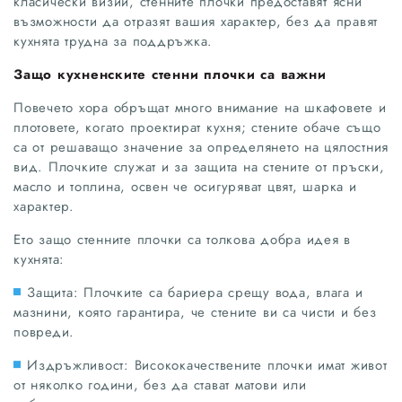
класически визии, стенните плочки предоставят ясни
възможности да отразят вашия характер, без да правят
кухнята трудна за поддръжка.
Защо кухненските стенни плочки са важни
Повечето хора обръщат много внимание на шкафовете и
плотовете, когато проектират кухня; стените обаче също
са от решаващо значение за определянето на цялостния
вид. Плочките служат и за защита на стените от пръски,
масло и топлина, освен че осигуряват цвят, шарка и
характер.
Ето защо стенните плочки са толкова добра идея в
кухнята:
Защита: Плочките са бариера срещу вода, влага и
мазнини, която гарантира, че стените ви са чисти и без
повреди.
Издръжливост: Висококачествените плочки имат живот
от няколко години, без да стават матови или