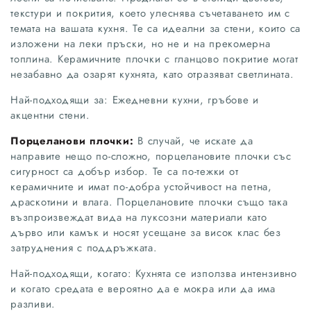
текстури и покрития, което улеснява съчетаването им с
темата на вашата кухня. Те са идеални за стени, които са
изложени на леки пръски, но не и на прекомерна
топлина. Керамичните плочки с гланцово покритие могат
незабавно да озарят кухнята, като отразяват светлината.
Най-подходящи за: Ежедневни кухни, гръбове и
акцентни стени.
Порцеланови плочки:
В случай, че искате да
направите нещо по-сложно, порцелановите плочки със
сигурност са добър избор. Те са по-тежки от
керамичните и имат по-добра устойчивост на петна,
драскотини и влага. Порцелановите плочки също така
възпроизвеждат вида на луксозни материали като
дърво или камък и носят усещане за висок клас без
затруднения с поддръжката.
Най-подходящи, когато: Кухнята се използва интензивно
и когато средата е вероятно да е мокра или да има
разливи.