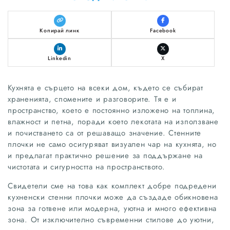
Копирай линк
Facebook
Linkedin
X
Кухнята е сърцето на всеки дом, където се събират
храненията, спомените и разговорите. Тя е и
пространство, което е постоянно изложено на топлина,
влажност и петна, поради което лекотата на използване
и почистването са от решаващо значение. Стенните
плочки не само осигуряват визуален чар на кухнята, но
и предлагат практично решение за поддържане на
чистотата и сигурността на пространството.
Свидетели сме на това как комплект добре подредени
кухненски стенни плочки може да създаде обикновена
зона за готвене или модерна, уютна и много ефективна
зона. От изключително съвременни стилове до уютни,