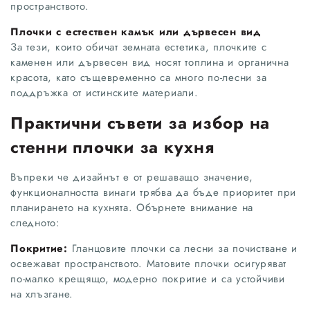
пространството.
Плочки с естествен камък или дървесен вид
За тези, които обичат земната естетика, плочките с
каменен или дървесен вид носят топлина и органична
красота, като същевременно са много по-лесни за
поддръжка от истинските материали.
Практични съвети за избор на
стенни плочки за кухня
Въпреки че дизайнът е от решаващо значение,
функционалността винаги трябва да бъде приоритет при
планирането на кухнята. Обърнете внимание на
следното:
Покритие:
Гланцовите плочки са лесни за почистване и
освежават пространството. Матовите плочки осигуряват
по-малко крещящо, модерно покритие и са устойчиви
на хлъзгане.