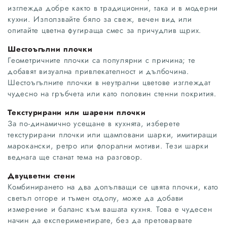
изглежда добре както в традиционни, така и в модерни
кухни. Използвайте бяло за свеж, вечен вид или
опитайте цветна фугираща смес за причудлив щрих.
Шестоъгълни плочки
Геометричните плочки са популярни с причина; те
добавят визуална привлекателност и дълбочина.
Шестоъгълните плочки в неутрални цветове изглеждат
чудесно на гръбчета или като половин стенни покрития.
Текстурирани или шарени плочки
За по-динамично усещане в кухнята, изберете
текстурирани плочки или щамповани шарки, имитиращи
марокански, ретро или флорални мотиви. Тези шарки
веднага ще станат тема на разговор.
Двуцветни стени
Комбинирането на два допълващи се цвята плочки, като
светъл отгоре и тъмен отдолу, може да добави
измерение и баланс към вашата кухня. Това е чудесен
начин да експериментирате, без да претоварвате