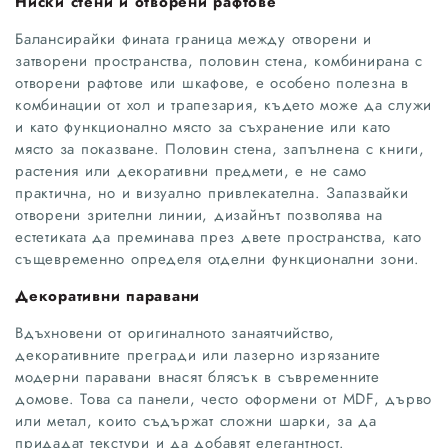
Ниски стени и отворени рафтове
Балансирайки фината граница между отворени и
затворени пространства, половин стена, комбинирана с
отворени рафтове или шкафове, е особено полезна в
комбинации от хол и трапезария, където може да служи
и като функционално място за съхранение или като
място за показване. Половин стена, запълнена с книги,
растения или декоративни предмети, е не само
практична, но и визуално привлекателна. Запазвайки
отворени зрителни линии, дизайнът позволява на
естетиката да преминава през двете пространства, като
същевременно определя отделни функционални зони.
Декоративни паравани
Вдъхновени от оригиналното занаятчийство,
декоративните прегради или лазерно изрязаните
модерни паравани внасят блясък в съвременните
домове. Това са панели, често оформени от MDF, дърво
или метал, които съдържат сложни шарки, за да
придадат текстури и да добавят елегантност.