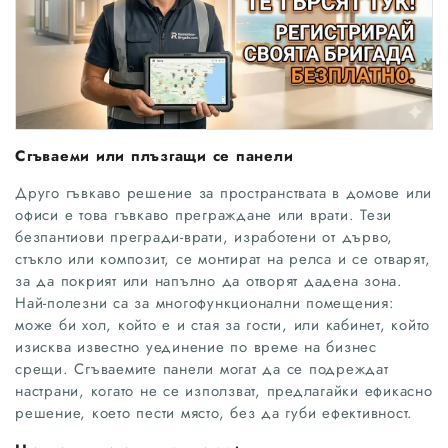
Сгъваеми или плъзгащи се панели
Друго гъвкаво решение за пространствата в домове или
офиси е това гъвкаво преграждане или врати. Тези
безпантиови прегради-врати, изработени от дърво,
стъкло или композит, се монтират на релса и се отварят,
за да покрият или напълно да отворят дадена зона.
Най-полезни са за многофункционални помещения:
може би хол, който е и стая за гости, или кабинет, който
изисква известно уединение по време на бизнес
срещи. Сгъваемите панели могат да се подреждат
настрани, когато не се използват, предлагайки ефикасно
решение, което пести място, без да губи ефективност.