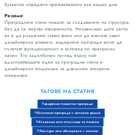
буквално определя преживяването във вашия дом.
Резюме
Преградните стени помагат за създаването на структура,
без да се жертва отвореността. Независимо дали целта
ви е да разделите стаята фино или да внесете смел
дизайнерски елемент, модерните прегради могат да
съчетаят функционалност и естетика по прекрасен
начин. Ето задълбочен поглед върху най-
вдъхновяващите идеи за преградни стени и
дизайнерски тенденции за днешните отворени
интериори.
ТАГОВЕ НА СТАТИЯ
Дървени ламелни прегради
Стъклени прегради с метални рамки
Сгъваеми или плъзгащи се панели
Текстура или облицовка с плочки