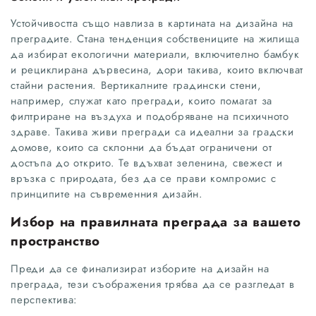
Устойчивостта също навлиза в картината на дизайна на
преградите. Стана тенденция собствениците на жилища
да избират екологични материали, включително бамбук
и рециклирана дървесина, дори такива, които включват
стайни растения. Вертикалните градински стени,
например, служат като прегради, които помагат за
филтриране на въздуха и подобряване на психичното
здраве. Такива живи прегради са идеални за градски
домове, които са склонни да бъдат ограничени от
достъпа до открито. Те вдъхват зеленина, свежест и
връзка с природата, без да се прави компромис с
принципите на съвременния дизайн.
Избор на правилната преграда за вашето
пространство
Преди да се финализират изборите на дизайн на
преграда, тези съображения трябва да се разгледат в
перспектива: