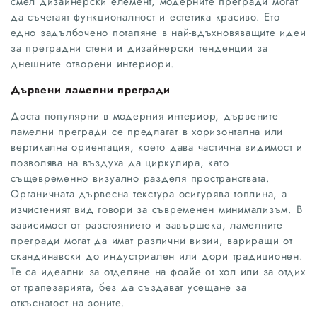
смел дизайнерски елемент, модерните прегради могат
да съчетаят функционалност и естетика красиво. Ето
едно задълбочено потапяне в най-вдъхновяващите идеи
за преградни стени и дизайнерски тенденции за
днешните отворени интериори.
Дървени ламелни прегради
Доста популярни в модерния интериор, дървените
ламелни прегради се предлагат в хоризонтална или
вертикална ориентация, което дава частична видимост и
позволява на въздуха да циркулира, като
същевременно визуално разделя пространствата.
Органичната дървесна текстура осигурява топлина, а
изчистеният вид говори за съвременен минимализъм. В
зависимост от разстоянието и завършека, ламелните
прегради могат да имат различни визии, вариращи от
скандинавски до индустриален или дори традиционен.
Те са идеални за отделяне на фоайе от хол или за отдих
от трапезарията, без да създават усещане за
откъснатост на зоните.