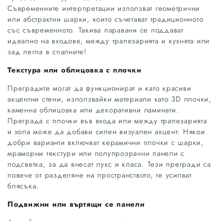
Съвременните интерпретации използват геометрични
или абстрактни шарки, които съчетават традиционното
със съвременното. Такива паравани се поддават
идеално на входове, между трапезарията и кухнята или
зад легла в спалните!
Текстура или облицовка с плочки
Преградите могат да функционират и като красиви
акцентни стени, използвайки материали като 3D плочки,
каменна облицовка или декоративни ламинати.
Преграда с плочки във входа или между трапезарията
и хола може да добави силен визуален акцент. Някои
добри варианти включват керамични плочки с шарки,
мраморни текстури или полупрозрачни панели с
подсветка, за да внесат лукс и класа. Тези прегради са
повече от разделяне на пространството, те усилват
блясъка.
Подвижни или въртящи се панели