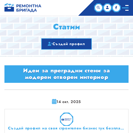
НАЧАЛО
Статии
КОМПАНИИ
Създай профил
СТАТИИ
Идеи за преградни стени за
ЗА НАС
модерен отворен интериор
14 окт. 2025
Създай профил на своя строителен бизнес тук безплатно!