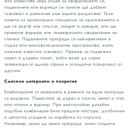
Ако обмисляте нова опция за оформлението си,
подвижните или въртящи се панели ще добавят
гъвкавост и движение към вашето разделяне. Тези
панели са проектирани специално за приложението и
ще се въртят или плъзгат, отварят и затварят, или ще
променят формата или геометричното оформление на
стената. Подвижните прегради са най-ефективни в
студиа или многофункционални пространства, които
изискват известна гъвкавост. Пример за подвижен
панел е дървен панел, който може да скрие
телевизора от едната страна и огледална повърхност от
другата.
Смесени материали и покрития
Комбинациите от материали в рамките на една преграда
са модерни. Помислете за дърво и стъкло, метал и плат
или плочки и фурнир. При многослойни дизайни
подобни комбинации биха придали текстура, дълбочина
и цялостно усещане за изработка по поръчка.
Например, може да имате преграда, която споделя