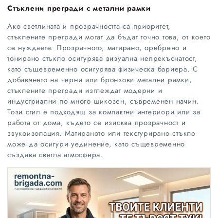
Стъклени прегради с метални рамки
Ако светлината и прозрачността са приоритет,
стъклените прегради могат да бъдат точно това, от което
се нуждаете. Прозрачното, матирано, оребрено и
тонирано стъкло осигурява визуална непрекъснатост,
като същевременно осигурява физическа бариера. С
добавянето на черни или бронзови метални рамки,
стъклените прегради изглеждат модерни и
индустриални по много шикозен, съвременен начин.
Този стил е подходящ за компактни интериори или за
работа от дома, където се изисква прозрачност и
звукоизолация. Матираното или текстурирано стъкло
може да осигури уединение, като същевременно
създава светла атмосфера.