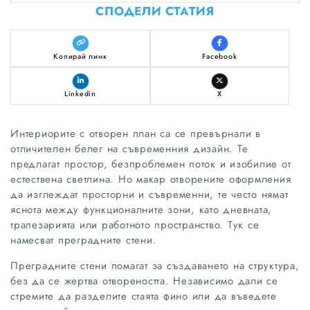
СПОДЕЛИ СТАТИЯ
Копирай линк
Facebook
Linkedin
X
Интериорите с отворен план са се превърнали в
отличителен белег на съвременния дизайн. Те
предлагат простор, безпроблемен поток и изобилие от
естествена светлина. Но макар отворените оформления
да изглеждат просторни и съвременни, те често нямат
яснота между функционалните зони, като дневната,
трапезарията или работното пространство. Тук се
намесват преградните стени.
Преградните стени помагат за създаването на структура,
без да се жертва отвореността. Независимо дали се
стремите да разделите стаята фино или да въведете