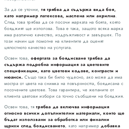
За да се уточни,
тя трябва да съдържа вида боя,
като например латексова, маслена или акрилна
.
След това трябва да се посочи марката на боята, която
бояджият ще използва. Това е така, защото всяка марка
има различно качество, издръжливост и завършек. По
този начин ще помогне на клиентите да оценят
цялостното качество на услугата.
Освен това,
офертата за боядисване трябва да
съдържа подробна информация за цветовите
спецификации, като цветови кодове, контрасти и
нюанси.
Също така би било чудесно, ако може да има
мостра от цвета на снимка на повърхността, боядисана с
посочените цветове. Това гарантира, че желаните от
клиента цветови избори са точно съобщени на бояджия.
Освен това, тя
трябва да включва информация
относно всички допълнителни материали, които ще
бъдат използвани за обработка или финални
щрихи след боядисването
, като например
добавка