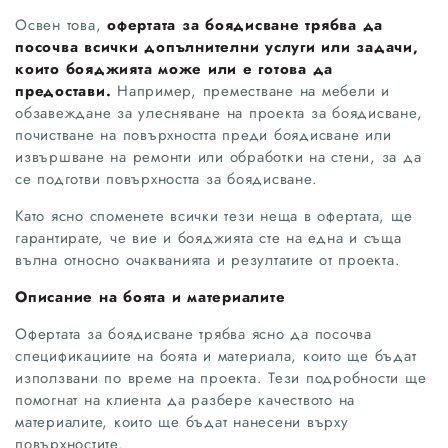
Освен това,
офертата за боядисване трябва да
посочва всички допълнителни услуги или задачи,
които бояджията може или е готова да
предостави.
Например, преместване на мебели и
обзавеждане за улесняване на проекта за боядисване,
почистване на повърхността преди боядисване или
извършване на ремонти или обработки на стени, за да
се подготви повърхността за боядисване.
Като ясно споменете всички тези неща в офертата, ще
гарантирате, че вие ​​и бояджията сте на една и съща
вълна относно очакванията и резултатите от проекта.
Описание на боята и материалите
Офертата за боядисване трябва ясно да посочва
спецификациите на боята и материала, които ще бъдат
използвани по време на проекта. Тези подробности ще
помогнат на клиента да разбере качеството на
материалите, които ще бъдат нанесени върху
повърхностите.