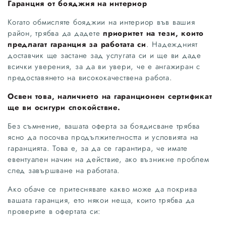
Гаранция от бояджия на интериор
Когато обмисляте бояджии на интериор във вашия
район, трябва да дадете
приоритет на тези, които
предлагат гаранция за работата си
. Надеждният
доставчик ще застане зад услугата си и ще ви даде
всички уверения, за да ви увери, че е ангажиран с
предоставянето на висококачествена работа.
Освен това, наличието на гаранционен сертификат
ще ви осигури спокойствие.
Без съмнение, вашата оферта за боядисване трябва
ясно да посочва продължителността и условията на
гаранцията. Това е, за да се гарантира, че имате
евентуален начин на действие, ако възникне проблем
след завършване на работата.
Ако обаче се притеснявате какво може да покрива
вашата гаранция, ето някои неща, които трябва да
проверите в офертата си: