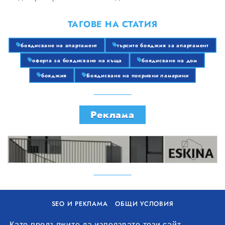
ТАГОВЕ НА СТАТИЯ
боядисване на апартамент
търсите бояджия за апартамент
оферта за боядисване на къща
боядисване на дом
бояджия
Боядисване на покривни ламарини
Реклама
SEO И РЕКЛАМА
ОБЩИ УСЛОВИЯ
ПОЛИТИКА ЗА БИСКВИТКИ
Като продължите да използвате този сайт,