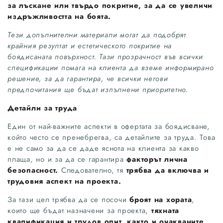
за лъскане или твърдо покритие, за да се увеличи
издръжливостта на боята.
Тези допълнителни материали могат да подобрят
крайния резултат и естетическото покритие на
боядисаната повърхност. Тази прозрачност във всички
спецификации помага на клиента да вземе информирано
решение, за да гарантира, че всички негови
предпочитания ще бъдат изпълнени приоритетно.
Детайли за труда
Един от най-важните аспекти в офертата за боядисване,
който често се пренебрегва, са детайлите за труда. Това
е не само за да се даде яснота на клиента за какво
плаща, но и за да се гарантира
факторът лична
безопасност.
Следователно, тя
трябва да включва и
трудовия аспект на проекта.
За тази цел трябва да се посочи
броят на хората
,
които ще бъдат назначени за проекта,
тяхната
квалификация и трудов опит, както и очакваните