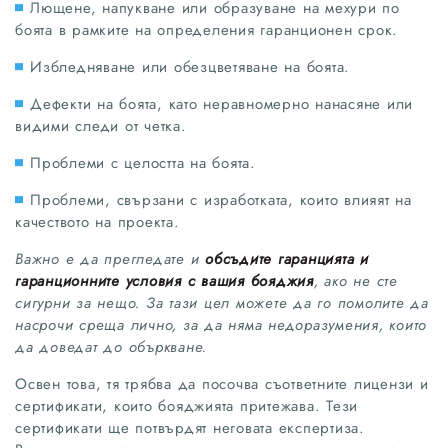
Лющене, напукване или образуване на мехури по
боята в рамките на определения гаранционен срок.
Избледняване или обезцветяване на боята.
Дефекти на боята, като неравномерно нанасяне или
видими следи от четка.
Проблеми с целостта на боята.
Проблеми, свързани с изработката, които влияят на
качеството на проекта.
Важно е да прегледате и
обсъдите гаранцията и
гаранционните условия с вашия бояджия
, ако не сте
сигурни за нещо. За тази цел можете да го помолите да
насрочи среща лично, за да няма недоразумения, които
да доведат до объркване.
Освен това, тя трябва да посочва съответните лицензи и
сертификати, които бояджията притежава. Тези
сертификати ще потвърдят неговата експертиза.