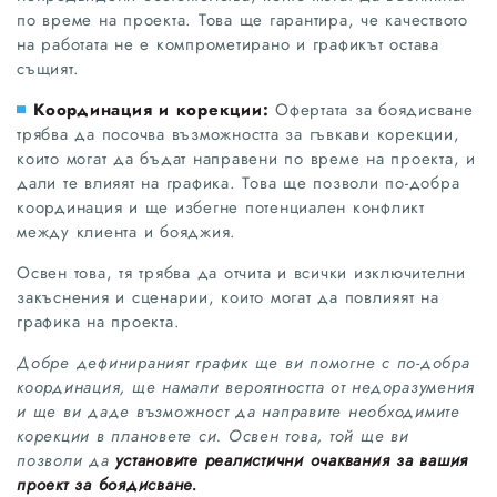
по време на проекта. Това ще гарантира, че качеството
на работата не е компрометирано и графикът остава
същият.
Координация и корекции:
Офертата за боядисване
трябва да посочва възможността за гъвкави корекции,
които могат да бъдат направени по време на проекта, и
дали те влияят на графика. Това ще позволи по-добра
координация и ще избегне потенциален конфликт
между клиента и бояджия.
Освен това, тя трябва да отчита и всички изключителни
закъснения и сценарии, които могат да повлияят на
графика на проекта.
Добре дефинираният график ще ви помогне с по-добра
координация, ще намали вероятността от недоразумения
и ще ви даде възможност да направите необходимите
корекции в плановете си. Освен това, той ще ви
позволи да
установите реалистични очаквания за вашия
проект за боядисване.