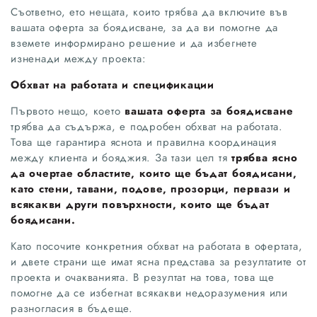
Съответно, ето нещата, които трябва да включите във
вашата оферта за боядисване, за да ви помогне да
вземете информирано решение и да избегнете
изненади между проекта:
Обхват на работата и спецификации
Първото нещо, което
вашата оферта за боядисване
трябва да съдържа, е подробен обхват на работата.
Това ще гарантира яснота и правилна координация
между клиента и бояджия. За тази цел тя
трябва ясно
да очертае областите, които ще бъдат боядисани,
като стени, тавани, подове, прозорци, первази и
всякакви други повърхности, които ще бъдат
боядисани.
Като посочите конкретния обхват на работата в офертата,
и двете страни ще имат ясна представа за резултатите от
проекта и очакванията. В резултат на това, това ще
помогне да се избегнат всякакви недоразумения или
разногласия в бъдеще.