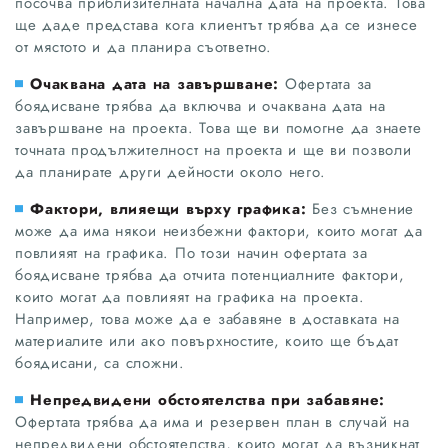
посочва приблизителната начална дата на проекта. Това
ще даде представа кога клиентът трябва да се изнесе
от мястото и да планира съответно.
Очаквана дата на завършване:
Офертата за
боядисване трябва да включва и очаквана дата на
завършване на проекта. Това ще ви помогне да знаете
точната продължителност на проекта и ще ви позволи
да планирате други дейности около него.
Фактори, влияещи върху графика:
Без съмнение
може да има някои неизбежни фактори, които могат да
повлияят на графика. По този начин офертата за
боядисване трябва да отчита потенциалните фактори,
които могат да повлияят на графика на проекта.
Например, това може да е забавяне в доставката на
материалите или ако повърхностите, които ще бъдат
боядисани, са сложни.
Непредвидени обстоятелства при забавяне:
Офертата трябва да има и резервен план в случай на
непредвидени обстоятелства, които могат да възникнат