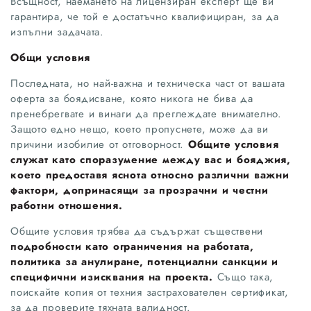
Всъщност, наемането на лицензиран експерт ще ви
гарантира, че той е достатъчно квалифициран, за да
изпълни задачата.
Общи условия
Последната, но най-важна и техническа част от вашата
оферта за боядисване, която никога не бива да
пренебрегвате и винаги да преглеждате внимателно.
Защото едно нещо, което пропуснете, може да ви
причини изобилие от отговорност.
Общите условия
служат като споразумение между вас и бояджия,
което предоставя яснота относно различни важни
фактори, допринасящи за прозрачни и честни
работни отношения.
Общите условия трябва да съдържат съществени
подробности като ограничения на работата,
политика за анулиране, потенциални санкции и
специфични изисквания на проекта.
Също така,
поискайте копия от техния застрахователен сертификат,
за да проверите тяхната валидност.