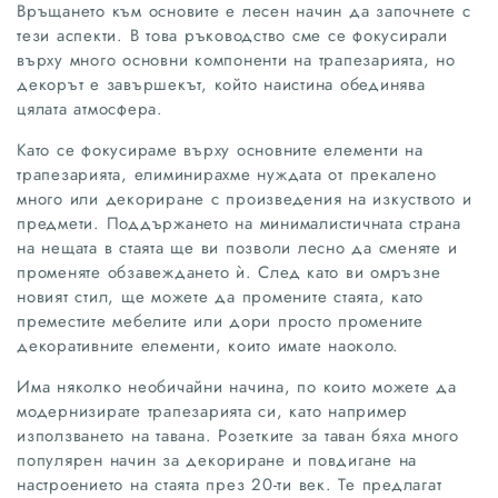
Връщането към основите е лесен начин да започнете с
тези аспекти. В това ръководство сме се фокусирали
върху много основни компоненти на трапезарията, но
декорът е завършекът, който наистина обединява
цялата атмосфера.
Като се фокусираме върху основните елементи на
трапезарията, елиминирахме нуждата от прекалено
много или декориране с произведения на изкуството и
предмети. Поддържането на минималистичната страна
на нещата в стаята ще ви позволи лесно да сменяте и
променяте обзавеждането ѝ. След като ви омръзне
новият стил, ще можете да промените стаята, като
преместите мебелите или дори просто промените
декоративните елементи, които имате наоколо.
Има няколко необичайни начина, по които можете да
модернизирате трапезарията си, като например
използването на тавана. Розетките за таван бяха много
популярен начин за декориране и повдигане на
настроението на стаята през 20-ти век. Те предлагат