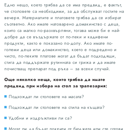
Едно нещо, което трябва да се има предвид, е фактът,
че столовете са необходими, за да обслужват гостите на
вечеря. Материалите и платовете трябва да се избират
съответно. Ако имате натоварено домакинство с деца,
които са малко по-разхвърляни, тогава може би е най-
добре да се въздържате от по-леки и кадифени
продукти, както е показано по-долу. Ако имате по-
големи деца или домакинство, което е подредено и
чисто, по-леките платове могат да бъдат подходящи,
стига да поддържате рутинната си грижа и да имате
почистващ препарат под ръка – за всеки случай.
Още няколко неща, които трябва да имате
предвид при избора на стол за трапезария:
Подхождат ли столовете на масата?
Подхождат ли столовете на стила на къщата?
Удобни и издръжливи ли са?
Могат ли да бъдат покрити от бюджета или сте готови