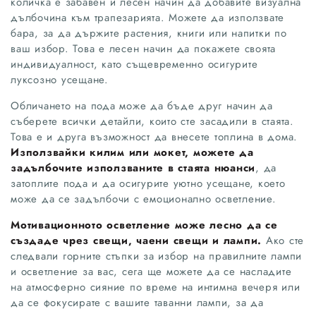
количка е забавен и лесен начин да добавите визуална
дълбочина към трапезарията. Можете да използвате
бара, за да държите растения, книги или напитки по
ваш избор. Това е лесен начин да покажете своята
индивидуалност, като същевременно осигурите
луксозно усещане.
Обличането на пода може да бъде друг начин да
съберете всички детайли, които сте засадили в стаята.
Това е и друга възможност да внесете топлина в дома.
Използвайки килим или мокет, можете да
задълбочите използваните в стаята нюанси
, да
затоплите пода и да осигурите уютно усещане, което
може да се задълбочи с емоционално осветление.
Мотивационното осветление може лесно да се
създаде чрез свещи, чаени свещи и лампи.
Ако сте
следвали горните стъпки за избор на правилните лампи
и осветление за вас, сега ще можете да се насладите
на атмосферно сияние по време на интимна вечеря или
да се фокусирате с вашите таванни лампи, за да