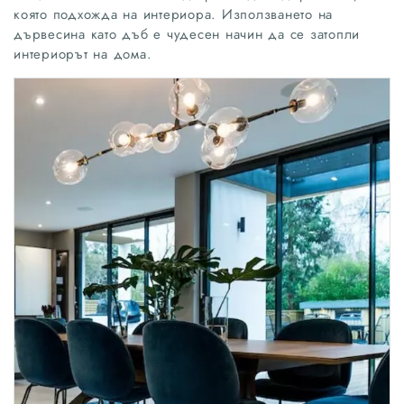
която подхожда на интериора. Използването на
дървесина като дъб е чудесен начин да се затопли
интериорът на дома.