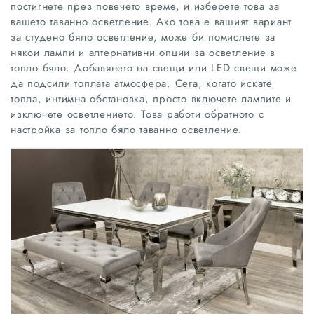
постигнете през повечето време, и изберете това за
вашето таванно осветление. Ако това е вашият вариант
за студено бяло осветление, може би помислете за
някои лампи и алтернативни опции за осветление в
топло бяло. Добавянето на свещи или LED свещи може
да подсили топлата атмосфера. Сега, когато искате
топла, интимна обстановка, просто включете лампите и
изключете осветлението. Това работи обратното с
настройка за топло бяло таванно осветление.