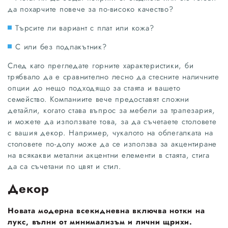
да похарчите повече за по-високо качество?
Търсите ли вариант с плат или кожа?
С или без подлакътник?
След като прегледате горните характеристики, би
трябвало да е сравнително лесно да стесните наличните
опции до нещо подходящо за стаята и вашето
семейство. Компаниите вече предоставят сложни
детайли, когато става въпрос за мебели за трапезария,
и можете да използвате това, за да съчетаете столовете
с вашия декор. Например, чукалото на облегалката на
столовете по-долу може да се използва за акцентиране
на всякакви метални акцентни елементи в стаята, стига
да са съчетани по цвят и стил.
Декор
Новата модерна всекидневна включва нотки на
лукс, вълни от минимализъм и лични щрихи.