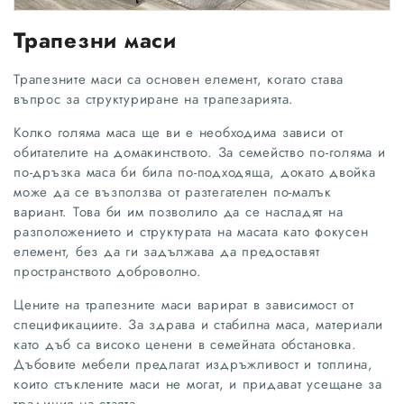
Трапезни маси
Трапезните маси са основен елемент, когато става
въпрос за структуриране на трапезарията.
Колко голяма маса ще ви е необходима зависи от
обитателите на домакинството. За семейство по-голяма и
по-дръзка маса би била по-подходяща, докато двойка
може да се възползва от разтегателен по-малък
вариант. Това би им позволило да се насладят на
разположението и структурата на масата като фокусен
елемент, без да ги задължава да предоставят
пространството доброволно.
Цените на трапезните маси варират в зависимост от
спецификациите. За здрава и стабилна маса, материали
като дъб са високо ценени в семейната обстановка.
Дъбовите мебели предлагат издръжливост и топлина,
които стъклените маси не могат, и придават усещане за
традиция на стаята.