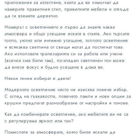
приложения за изтегляне, които да ви помогнат да
намерите правилния стил, правилните мебели и откъде
да ги вземете директно.
Номерът с осветлението е първо да знаете каква
атмосфера и общо усещане искате в стаята. Ако търсите
топло, уютно или интимно усещане, топлото осветление
и всякаква светлина от свещи могат да постигнат това.
Ако използвате трапезарията си за работа или учене
(всички сме били там), по-хладен светлинен тон може
да внесе фокус и будно усещане в дома ви.
Някои гении избират и двете!
Модерното осветление често не изисква повече избор.
С оглед на гъвкавостта, повечето лампи и нови опции за
крушки предлагат разнообразие от настройки и тонове.
Как да комбинирате осветление, ако мебелите ви не са
с регулируема яркост или тон?
Помислете за атмосферата, която бихте искали да