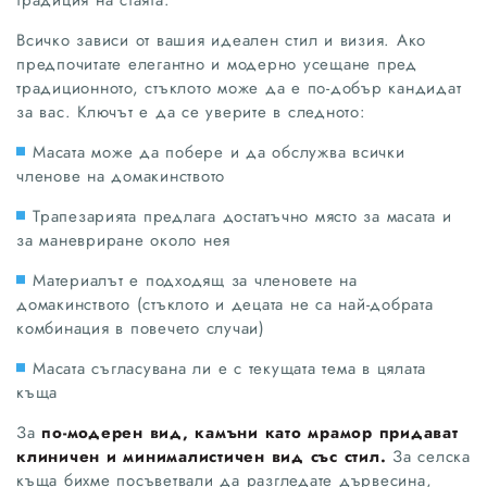
Всичко зависи от вашия идеален стил и визия. Ако
предпочитате елегантно и модерно усещане пред
традиционното, стъклото може да е по-добър кандидат
за вас. Ключът е да се уверите в следното:
Масата може да побере и да обслужва всички
членове на домакинството
Трапезарията предлага достатъчно място за масата и
за маневриране около нея
Материалът е подходящ за членовете на
домакинството (стъклото и децата не са най-добрата
комбинация в повечето случаи)
Масата съгласувана ли е с текущата тема в цялата
къща
За
по-модерен вид, камъни като мрамор придават
клиничен и минималистичен вид със стил.
За селска
къща бихме посъветвали да разгледате дървесина,