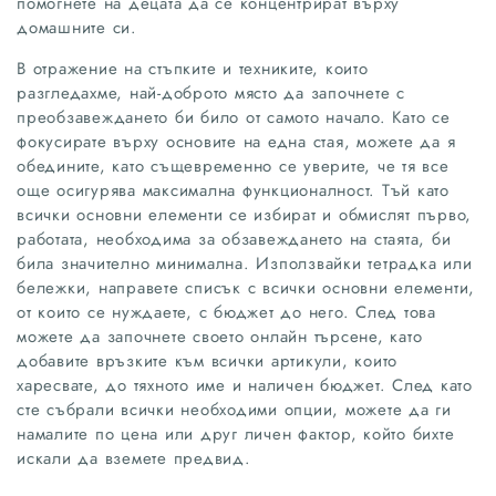
помогнете на децата да се концентрират върху
домашните си.
В отражение на стъпките и техниките, които
разгледахме, най-доброто място да започнете с
преобзавеждането би било от самото начало. Като се
фокусирате върху основите на една стая, можете да я
обедините, като същевременно се уверите, че тя все
още осигурява максимална функционалност. Тъй като
всички основни елементи се избират и обмислят първо,
работата, необходима за обзавеждането на стаята, би
била значително минимална. Използвайки тетрадка или
бележки, направете списък с всички основни елементи,
от които се нуждаете, с бюджет до него. След това
можете да започнете своето онлайн търсене, като
добавите връзките към всички артикули, които
харесвате, до тяхното име и наличен бюджет. След като
сте събрали всички необходими опции, можете да ги
намалите по цена или друг личен фактор, който бихте
искали да вземете предвид.