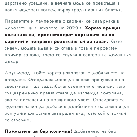
царствено усещане, а вечната мода се превръща в
новия модерен поглед върху традиционния блясък.
Парапетите и ламперията с картини се завърнаха в
домовете ни в началото на 2020 г.
Хората връщат
камините си, преинсталират корнизите си за
картини и поправят розетките си за таван.
Както
знаем, модата идва и си отива и това е перфектен
пример за това, което се случва в сектора на домашния
декор.
Друг метод, който хората използват, е добавянето на
огледало. Огледалата могат да внесат пречупване на
светлината и да задълбочат светлинните нюанси, като
същевременно правят стаята да изглежда по-голяма,
ако са поставени на правилното място. Огледалата са
чудесен начин да добавите дълбочина към стаята и да
осигурите цялостния завършен вид, към който всички
се стремим.
Помислете за бар количка!
Добавянето на бар