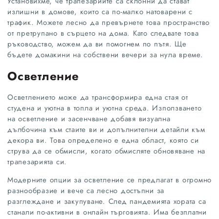
Установихме, че трапезариите са склонни да стават
излишни в домове, които са по-малко натоварени с
трафик. Можете лесно да превърнете това пространство
от претрупано в сърцето на дома. Като следвате това
ръководство, можем да ви помогнем по пътя. Ще
бъдете домакини на собствени вечери за нула време.
Осветление
Осветлението може да трансформира една стая от
студена и уютна в топла и уютна среда. Използването
на осветление и засенчване добавя визуална
дълбочина към стаите ви и допълнителни детайли към
декора ви. Това определено е една област, която си
струва да се обмисли, когато обмисляте обновяване на
трапезарията си.
Модерните опции за осветление се предлагат в огромно
разнообразие и вече са лесно достъпни за
разглеждане и закупуване. След пандемията хората са
станали по-активни в онлайн търговията. Има безплатни