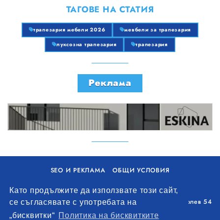
ТАГОВЕ НА СТАТИЯ
трапезария мебели 2026
мевбели за трапезария
луксозна трапезария
трапезария
Реклама
SEO И РЕКЛАМА
ОБЩИ УСЛОВИЯ
ПОЛИТИКА ЗА БИСКВИТКИ
Като продължите да използвате този сайт,
Уолоу Интернешънъл ЕООД, гр. Варна, бул. Генерал Колев 54
се съгласявате с употребата на
+359 893 621 112
„бисквитки“
Политика на бисквитките