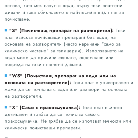
основа, като мек сапун и вода, върху тези платнени
дивани и това обикновено е най-лесният вид плат за
почистване.
"S" (Почистващ препарат на разтворител):
Този
плат изисква почистващи препарати без вода, на
основата на разтворители (често наричани "само за
химическо чистене" за тапицерии). Използването на
вода може да причини свиване, оцветяване или
повреда на тези платнени дивани.
"WS" (Почистващ препарат на вода или на
основата на разтворители):
Този плат е универсален и
може да се почиства с вода или разтвори на основата
на разтворители.
"X" (Само с прахосмукачка):
Този плат е много
деликатен и трябва да се почиства само с
прахосмукачка. Не трябва да се използват течности или
химически почистващи препарати.