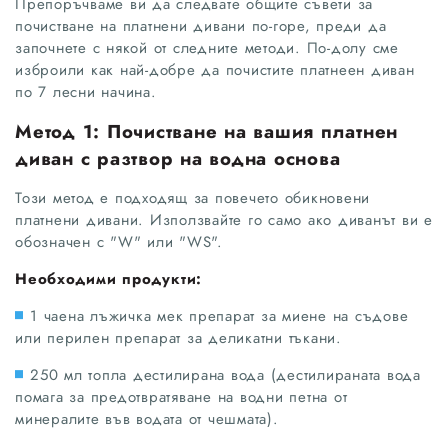
Препоръчваме ви да следвате общите съвети за
почистване на платнени дивани по-горе, преди да
започнете с някой от следните методи. По-долу сме
изброили как най-добре да почистите платнеен диван
по 7 лесни начина.
Метод 1: Почистване на вашия платнен
диван с разтвор на водна основа
Този метод е подходящ за повечето обикновени
платнени дивани. Използвайте го само ако диванът ви е
обозначен с "W" или "WS".
Необходими продукти:
1 чаена лъжичка мек препарат за миене на съдове
или перилен препарат за деликатни тъкани.
250 мл топла дестилирана вода (дестилираната вода
помага за предотвратяване на водни петна от
минералите във водата от чешмата).