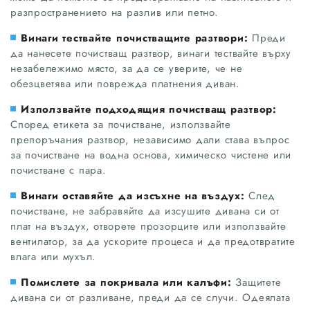
разпространението на разлив или петно.
Винаги тествайте почистващите разтвори:
Преди
да нанесете почистващ разтвор, винаги тествайте върху
незабележимо място, за да се уверите, че не
обезцветява или поврежда платнения диван.
Използвайте подходящия почистващ разтвор:
Според етикета за почистване, използвайте
препоръчания разтвор, независимо дали става въпрос
за почистване на водна основа, химическо чистене или
почистване с пара.
Винаги оставяйте да изсъхне на въздух:
След
почистване, не забравяйте да изсушите дивана си от
плат на въздух, отворете прозорците или използвайте
вентилатор, за да ускорите процеса и да предотвратите
влага или мухъл.
Помислете за покривала или калъфи:
Защитете
дивана си от разливане, преди да се случи. Одеялата