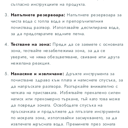
съгласно инструкциите на продукта.
Напълнете резервоара:
Напълнете резервоара за
чиста вода с топла вода и препоръчителния
почистващ разтвор. Използвайте дестилирана вода,
за да предотвратите водните петна.
Тестване на зона:
Преди да се заемете с основната
зона, тествайте незабележима зона, за да се
уверите, че няма обезцветяване, свиване или друга
нежелана реакция.
Нанасяне и извличане:
Дръжте инструмента за
почистване здраво към плата и натиснете спусъка, за
да напръскате разтвора. Разтъркайте внимателно с
четката на приставката. Избягвайте прекалено силен
натиск или прекомерно търкане, тъй като това може
да повреди зоната. Освободете спусъка на
пръскачката и продължете да плъзгате инструмента
по мократа зона, използвайки засмукването, за да
извлечете мръсната вода. Преминете през зоната