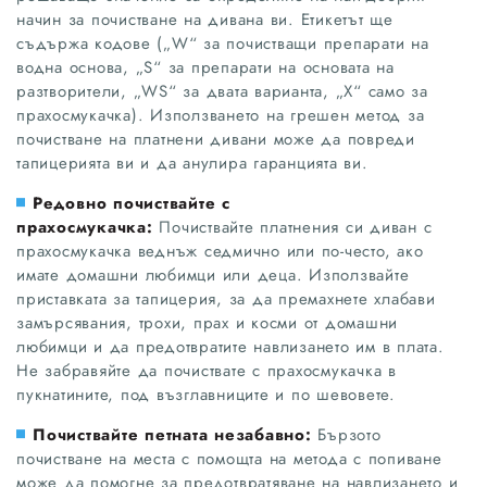
начин за почистване на дивана ви. Етикетът ще
съдържа кодове („W“ за почистващи препарати на
водна основа, „S“ за препарати на основата на
разтворители, „WS“ за двата варианта, „X“ само за
прахосмукачка). Използването на грешен метод за
почистване на платнени дивани може да повреди
тапицерията ви и да анулира гаранцията ви.
Редовно почиствайте с
прахосмукачка:
Почиствайте платнения си диван с
прахосмукачка веднъж седмично или по-често, ако
имате домашни любимци или деца. Използвайте
приставката за тапицерия, за да премахнете хлабави
замърсявания, трохи, прах и косми от домашни
любимци и да предотвратите навлизането им в плата.
Не забравяйте да почиствате с прахосмукачка в
пукнатините, под възглавниците и по шевовете.
Почиствайте петната незабавно:
Бързото
почистване на места с помощта на метода с попиване
може да помогне за предотвратяване на навлизането и