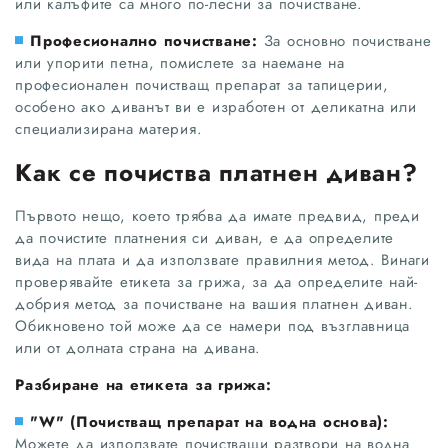
или калъфите са много по-лесни за почистване.
Професионално почистване:
За основно почистване
или упорити петна, помислете за наемане на
професионален почистващ препарат за тапицерии,
особено ако диванът ви е изработен от деликатна или
специализирана материя.
Как се почиства платнен диван?
Първото нещо, което трябва да имате предвид, преди
да почистите платнения си диван, е да определите
вида на плата и да използвате правилния метод. Винаги
проверявайте етикета за грижа, за да определите най-
добрия метод за почистване на вашия платнен диван.
Обикновено той може да се намери под възглавница
или от долната страна на дивана.
Разбиране на етикета за грижа:
"W" (Почистващ препарат на водна основа):
Можете да използвате почистващи разтвори на водна