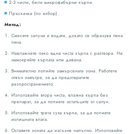
2-3 чисти, бели микрофибърни кърпи.
Пръскачка (по избор).
Метод:
Смесете сапуна и водата, докато се образува лека
пяна.
Навлажнете леко една чиста кърпа с разтвора. Не
намокряйте кърпата или дивана.
Внимателно попийте замърсената зона. Работете
отвън навътре, за да предотвратите
разпространението.
Използвайте втора чиста, влажна кърпа без
препарат, за да попиете остатъците от сапун.
Използвайте трета суха кърпа, за да попиете
излишната влага.
Оставете зоната да изсъхне напълно. Използвайте