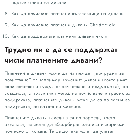
подлакътници на дивани
Как да почистите платнени възглавници на дивани
Как да почистите платнени дивани Chesterfield
Как да поддържате платнени дивани чисти
Трудно ли е да се поддържат
чисти платнените дивани?
Платнените дивани може да изглеждат „по-трудни за
почистване“ от например кожените дивани (които имат
свои собствени нужди от почистване и поддръжка), но
всъщност, с правилния метод на почистване и график за
поддръжка, платнените дивани може да са по-лесни за
поддръжка, отколкото си мислите.
Платнените дивани наистина са по-порести, което
означава, че могат да абсорбират разливи и миризми
по-лесно от кожата. Те също така могат да улавят