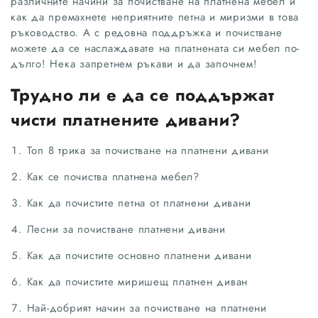
различните начини за почистване на платнена мебел и
как да премахнете неприятните петна и миризми в това
ръководство. А с редовна поддръжка и почистване
можете да се наслаждавате на платнената си мебел по-
дълго! Нека запретнем ръкави и да започнем!
Трудно ли е да се поддържат
чисти платнените дивани?
Топ 8 трика за почистване на платнени дивани
Как се почиства платнена мебел?
Как да почистите петна от платнени дивани
Лесни за почистване платнени дивани
Как да почистите основно платнени дивани
Как да почистите миришещ платнен диван
Най-добрият начин за почистване на платнени