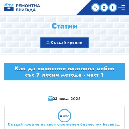
НАЧАЛО
Статии
КОМПАНИИ
Създай профил
СТАТИИ
Как да почистите платнена мебел
ЗА НАС
със 7 лесни метода - част 1
03 ноем. 2025
Създай профил на своя строителен бизнес тук безплатно!