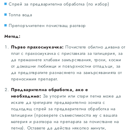
Спрей за предварителна обработка (по избор)
Топла вода
Препоръчителен почистващ разтвор
Метод:
Първо прахосмукачка:
Почистете обилно дивана от
плат с прахосмукачка с приставката за тапицерия, за
да премахнете хлабави замърсявания, трохи, косми
от домашни любимци и повърхностни отпадъци, за
да предотвратите разнасянето на замърсяванията от
преносимия препарат.
Предварителна обработка, ако е
необходимо:
За упорити или стари петна може да
искате да третирате предварително зоната с
подходящ спрей за предварителна обработка на
тапицерии (проверете съвместимостта му с вашата
материя и разтвора на препарата за почистване на
петна). Оставете да действа няколко минути,