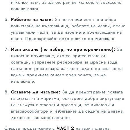
няколко пъти, за да отстраните колкото е възможно
повече влага.
Работете на части:
За по-големи зони или общо
почистване на възглавница, работете на малки, лесно
управляеми части, за да избегнете пренасищане на
плата. Припокривайте леко с всяко преминаване.
Изплакване (по избор, но препоръчително):
За
цялостно почистване, ако се притеснявате от
остатъци, изпразнете резервоара за мръсна вода,
напълнете резервоара за чиста вода с прясна топла
вода и преминете отново през зоната, за да
изплакнете.
Оставете да изсъхне:
За да предотвратите появата
на мухъл или миризми, осигурете добра циркулация
на въздуха с отворени прозорци, вентилатори и
влагоабсорбатори и избягвайте да седите на дивана,
докато не изсъхне напълно.
Следва продължение с
ЧАСТ 2
на тази полезна