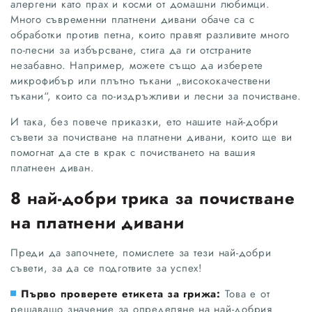
алергени като прах и косми от домашни любимци.
Много съвременни платнени дивани обаче са с
обработки против петна, които правят разливите много
по-лесни за избърсване, стига да ги отстраните
незабавно. Например, можете също да изберете
микрофибър или плътно тъкани „висококачествени
тъкани“, които са по-издръжливи и лесни за почистване.
И така, без повече приказки, ето нашите най-добри
съвети за почистване на платнени дивани, които ще ви
помогнат да сте в крак с почистването на вашия
платнеен диван.
8 най-добри трика за почистване
на платнени дивани
Преди да започнете, помислете за тези най-добри
съвети, за да се подготвите за успех!
Първо проверете етикета за грижа:
Това е от
решаващо значение за определяне на най-добрия