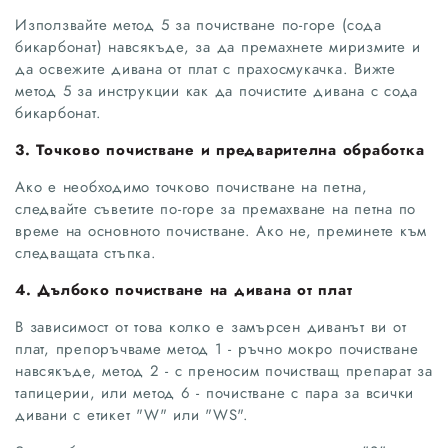
Използвайте метод 5 за почистване по-горе (сода
бикарбонат) навсякъде, за да премахнете миризмите и
да освежите дивана от плат с прахосмукачка. Вижте
метод 5 за инструкции как да почистите дивана с сода
бикарбонат.
3. Точково почистване и предварителна обработка
Ако е необходимо точково почистване на петна,
следвайте съветите по-горе за премахване на петна по
време на основното почистване. Ако не, преминете към
следващата стъпка.
4. Дълбоко почистване на дивана от плат
В зависимост от това колко е замърсен диванът ви от
плат, препоръчваме метод 1 - ръчно мокро почистване
навсякъде, метод 2 - с преносим почистващ препарат за
тапицерии, или метод 6 - почистване с пара за всички
дивани с етикет "W" или "WS".