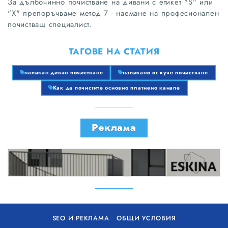
За дълбочинно почистване на дивани с етикет "S" или
"X" препоръчваме метод 7 - наемане на професионален
почистващ специалист.
ТАГОВЕ НА СТАТИЯ
напикан диван почистване
напикано от куче почистване
Как да почистите основно платнено канапе
Реклама
SEO И РЕКЛАМА
ОБЩИ УСЛОВИЯ