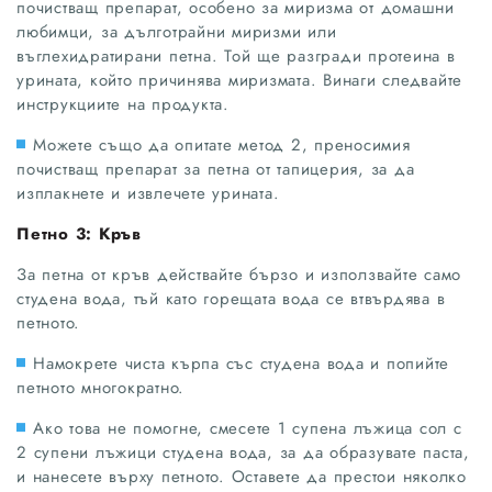
почистващ препарат, особено за миризма от домашни
любимци, за дълготрайни миризми или
въглехидратирани петна. Той ще разгради протеина в
урината, който причинява миризмата. Винаги следвайте
инструкциите на продукта.
Можете също да опитате метод 2, преносимия
почистващ препарат за петна от тапицерия, за да
изплакнете и извлечете урината.
Петно 3: Кръв
За петна от кръв действайте бързо и използвайте само
студена вода, тъй като горещата вода се втвърдява в
петното.
Намокрете чиста кърпа със студена вода и попийте
петното многократно.
Ако това не помогне, смесете 1 супена лъжица сол с
2 супени лъжици студена вода, за да образувате паста,
и нанесете върху петното. Оставете да престои няколко