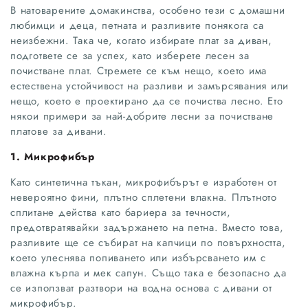
В натоварените домакинства, особено тези с домашни
любимци и деца, петната и разливите понякога са
неизбежни. Така че, когато избирате плат за диван,
подгответе се за успех, като изберете лесен за
почистване плат. Стремете се към нещо, което има
естествена устойчивост на разливи и замърсявания или
нещо, което е проектирано да се почиства лесно. Ето
някои примери за най-добрите лесни за почистване
платове за дивани.
1. Микрофибър
Като синтетична тъкан, микрофибърът е изработен от
невероятно фини, плътно сплетени влакна. Плътното
сплитане действа като бариера за течности,
предотвратявайки задържането на петна. Вместо това,
разливите ще се събират на капчици по повърхността,
което улеснява попиването или избърсването им с
влажна кърпа и мек сапун. Също така е безопасно да
се използват разтвори на водна основа с дивани от
микрофибър.