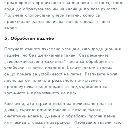
предотвратява проникването на течности в тъканта, което
води до образуването им на капчици по повърхността.
Получете спокойствие с тези тъкани, които са
проектирани да се почистват лесно с вода и чиста
кърпа.
5. Обработен кадифе
Получете същото луксозно усещане като традиционния
кадифе, но без деликатната тъкан. Съвременните
„висококачествени кадифета“ често са обработени с
устойчиви на петна покрития. Късият, плътен косъм
също помага за устойчивост на петна. Разливите могат
лесно да се попият, а редовното почистване с
прахосмукачка също помага за поддържането на
косъмчето и премахването на прах.
Като цяло, ако търсите лесен за почистване плат за
диван, търсете плътни тъкани и плътни тъкани,
синтетични влакна, дивани с обработки против петна
или такива с гладка повърхност. Избягвайте тъкани като