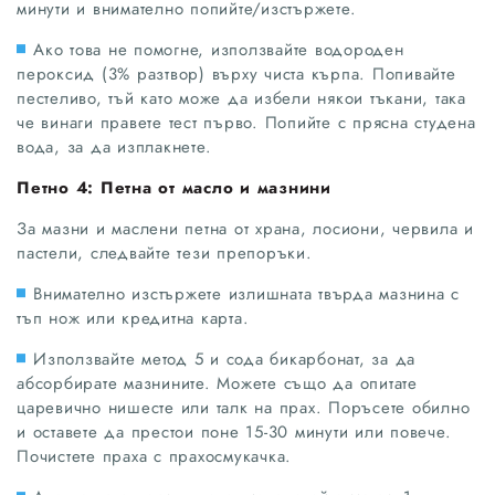
минути и внимателно попийте/изстържете.
Ако това не помогне, използвайте водороден
пероксид (3% разтвор) върху чиста кърпа. Попивайте
пестеливо, тъй като може да избели някои тъкани, така
че винаги правете тест първо. Попийте с прясна студена
вода, за да изплакнете.
Петно 4: Петна от масло и мазнини
За мазни и маслени петна от храна, лосиони, червила и
пастели, следвайте тези препоръки.
Внимателно изстържете излишната твърда мазнина с
тъп нож или кредитна карта.
Използвайте метод 5 и сода бикарбонат, за да
абсорбирате мазнините. Можете също да опитате
царевично нишесте или талк на прах. Поръсете обилно
и оставете да престои поне 15-30 минути или повече.
Почистете праха с прахосмукачка.