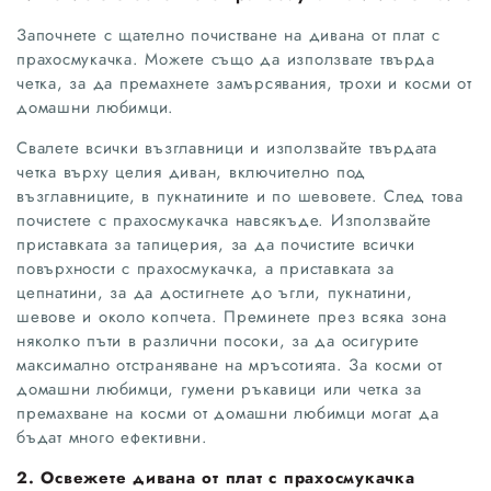
Започнете с щателно почистване на дивана от плат с
прахосмукачка. Можете също да използвате твърда
четка, за да премахнете замърсявания, трохи и косми от
домашни любимци.
Свалете всички възглавници и използвайте твърдата
четка върху целия диван, включително под
възглавниците, в пукнатините и по шевовете. След това
почистете с прахосмукачка навсякъде. Използвайте
приставката за тапицерия, за да почистите всички
повърхности с прахосмукачка, а приставката за
цепнатини, за да достигнете до ъгли, пукнатини,
шевове и около копчета. Преминете през всяка зона
няколко пъти в различни посоки, за да осигурите
максимално отстраняване на мръсотията. За косми от
домашни любимци, гумени ръкавици или четка за
премахване на косми от домашни любимци могат да
бъдат много ефективни.
2. Освежете дивана от плат с прахосмукачка