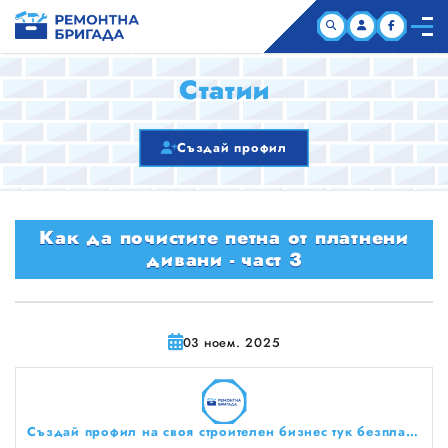
НАЧАЛО
Статии
КОМПАНИИ
Създай профил
СТАТИИ
Как да почистите петна от платнени
ЗА НАС
дивани - част 3
03 ноем. 2025
Създай профил на своя строителен бизнес тук безплатно!