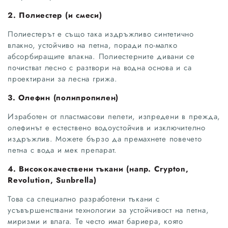
2. Полиестер (и смеси)
Полиестерът е също така издръжливо синтетично
влакно, устойчиво на петна, поради по-малко
абсорбиращите влакна. Полиестерните дивани се
почистват лесно с разтвори на водна основа и са
проектирани за лесна грижа.
3. Олефин (полипропилен)
Изработен от пластмасови пелети, изпредени в прежда,
олефинът е естествено водоустойчив и изключително
издръжлив. Можете бързо да премахнете повечето
петна с вода и мек препарат.
4. Висококачествени тъкани (напр. Crypton,
Revolution, Sunbrella)
Това са специално разработени тъкани с
усъвършенствани технологии за устойчивост на петна,
миризми и влага. Те често имат бариера, която