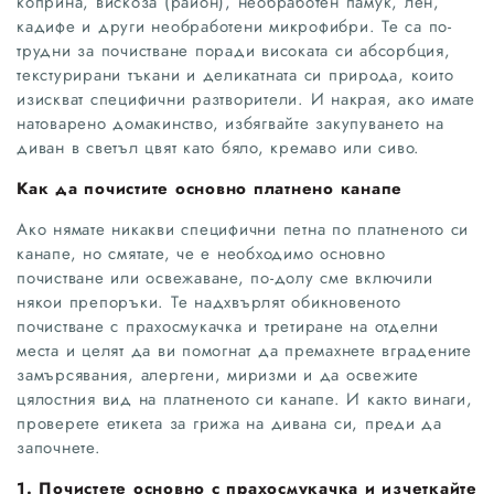
коприна, вискоза (район), необработен памук, лен,
кадифе и други необработени микрофибри. Те са по-
трудни за почистване поради високата си абсорбция,
текстурирани тъкани и деликатната си природа, които
изискват специфични разтворители. И накрая, ако имате
натоварено домакинство, избягвайте закупуването на
диван в светъл цвят като бяло, кремаво или сиво.
Как да почистите основно платнено канапе
Ако нямате никакви специфични петна по платненото си
канапе, но смятате, че е необходимо основно
почистване или освежаване, по-долу сме включили
някои препоръки. Те надхвърлят обикновеното
почистване с прахосмукачка и третиране на отделни
места и целят да ви помогнат да премахнете вградените
замърсявания, алергени, миризми и да освежите
цялостния вид на платненото си канапе. И както винаги,
проверете етикета за грижа на дивана си, преди да
започнете.
1. Почистете основно с прахосмукачка и изчеткайте