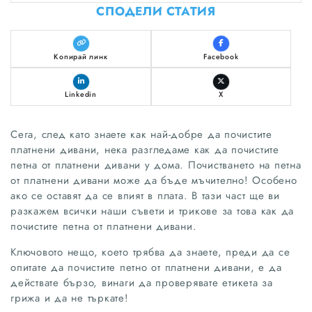
СПОДЕЛИ СТАТИЯ
Копирай линк
Facebook
Linkedin
X
Сега, след като знаете как най-добре да почистите
платнени дивани, нека разгледаме как да почистите
петна от платнени дивани у дома. Почистването на петна
от платнени дивани може да бъде мъчително! Особено
ако се оставят да се впият в плата. В тази част ще ви
разкажем всички наши съвети и трикове за това как да
почистите петна от платнени дивани.
Ключовото нещо, което трябва да знаете, преди да се
опитате да почистите петно ​​от платнени дивани, е да
действате бързо, винаги да проверявате етикета за
грижа и да не търкате!