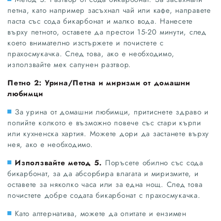
петна, като например засъхнал чай или кафе, направете
паста със сода бикарбонат и малко вода. Нанесете
върху петното, оставете да престои 15-20 минути, след
което внимателно изстържете и почистете с
прахосмукачка. След това, ако е необходимо,
използвайте мек сапунен разтвор.
Петно 2: Урина/Петна и миризми от домашни
любимци
За урина от домашни любимци, притиснете здраво и
попийте колкото е възможно повече със стари кърпи
или кухненска хартия. Можете дори да застанете върху
нея, ако е необходимо.
Използвайте метод 5.
Поръсете обилно със сода
бикарбонат, за да абсорбира влагата и миризмите, и
оставете за няколко часа или за една нощ. След това
почистете добре содата бикарбонат с прахосмукачка.
Като алтернатива, можете да опитате и ензимен