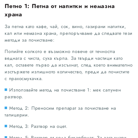
Петно 1: Петна от напитки и немазна
храна
За петна като кафе, чай, сок, вино, газирани напитки,
кал или немазна храна, препоръчваме да следвате тези
методи за почистване:
Попийте колкото е възможно повече от течността
веднага с чиста, суха кърпа. За твърди частици като
кал, оставете първо да изсъхнат, след което внимателно
изстържете излишното количество, преди да почистите
с прахосмукачка.
Използвайте метод на почистване 1: мек сапунен
разтвор.
Метод 2: Преносим препарат за почистване на
тапицерии.
Метод 3: Разтвор на оцет.
Метод 5: Разтвор от сода бикарбонат: За засъхнали