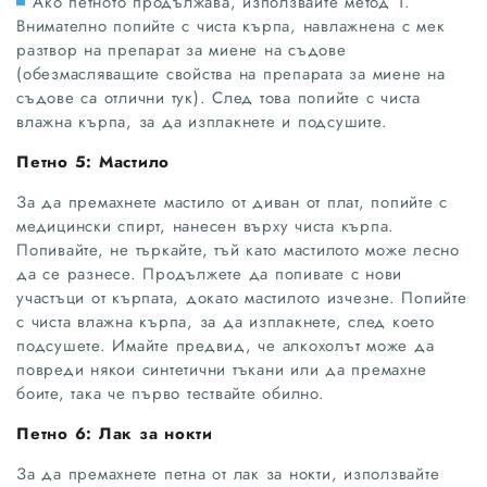
Ако петното продължава, използвайте метод 1.
Внимателно попийте с чиста кърпа, навлажнена с мек
разтвор на препарат за миене на съдове
(обезмасляващите свойства на препарата за миене на
съдове са отлични тук). След това попийте с чиста
влажна кърпа, за да изплакнете и подсушите.
Петно 5: Мастило
За да премахнете мастило от диван от плат, попийте с
медицински спирт, нанесен върху чиста кърпа.
Попивайте, не търкайте, тъй като мастилото може лесно
да се разнесе. Продължете да попивате с нови
участъци от кърпата, докато мастилото изчезне. Попийте
с чиста влажна кърпа, за да изплакнете, след което
подсушете. Имайте предвид, че алкохолът може да
повреди някои синтетични тъкани или да премахне
боите, така че първо тествайте обилно.
Петно 6: Лак за нокти
За да премахнете петна от лак за нокти, използвайте