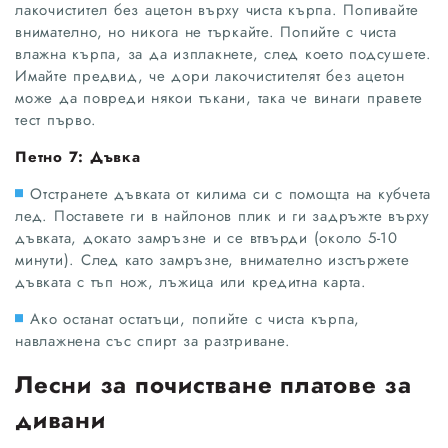
лакочистител без ацетон върху чиста кърпа. Попивайте
внимателно, но никога не търкайте. Попийте с чиста
влажна кърпа, за да изплакнете, след което подсушете.
Имайте предвид, че дори лакочистителят без ацетон
може да повреди някои тъкани, така че винаги правете
тест първо.
Петно 7: Дъвка
Отстранете дъвката от килима си с помощта на кубчета
лед. Поставете ги в найлонов плик и ги задръжте върху
дъвката, докато замръзне и се втвърди (около 5-10
минути). След като замръзне, внимателно изстържете
дъвката с тъп нож, лъжица или кредитна карта.
Ако останат остатъци, попийте с чиста кърпа,
навлажнена със спирт за разтриване.
Лесни за почистване платове за
дивани