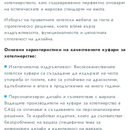
хотелиерството, като същевременно перфектно отговарят
на естетическите и маркови стандарти на имота.
Изборът на правилните хотелски мебели за гости е
стратегическо решение, което влияе върху
издръжливостта, функционалността и цялостната
сплотеност на дизайна.
Основни характеристики на качествените куфари за
хотелиерство:
Изключителна издръжливост: Висококачествените
хотелски куфари са създадени да издържат на честа
употреба от гостите, като са устойчиви на драскотини,
вдлъбнатини и влага в продължение на много години.
Персонализиран дизайн и съответствие с марката:
Водещите производители на куфари за хотелиерство в
САЩ се отличават в създаването на персонализирани
решения. Те изработват изделия, които да съответстват
безпроблемно на вашата специфична тема за
интериорен дизайн и идентичност на марката.