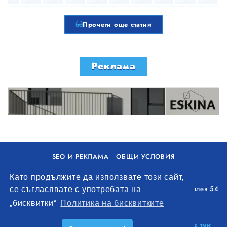
Прочети още статии
Реклама
SEO И РЕКЛАМА
ОБЩИ УСЛОВИЯ
ПОЛИТИКА ЗА БИСКВИТКИ
Като продължите да използвате този сайт,
Уолоу Интернешънъл ЕООД, гр. Варна, бул. Генерал Колев 54
се съгласявате с употребата на
+359 893 621 112
„бисквитки“
Политика на бисквитките
office@remontna-brigada.com
© 2026
Създай профил на своя строителен бизнес тук