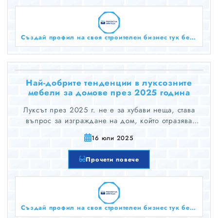
но и са достатъчно здрави, за да издържат цял
живот.
Създай профил на своя строителен бизнес тук безплатно!
Най-добрите тенденции в луксозните
мебели за домове през 2025 година
Луксът през 2025 г. не е за хубави неща, става
въпрос за изграждане на дом, който отразява
вашата история. Става дума за стаи, в които се
16 юли 2025
чувствате толкова добре, колкото изглеждат, където
всяка маса, рамка на легло и стол не са просто
Прочети повече
мебел, а са послание.
Създай профил на своя строителен бизнес тук безплатно!