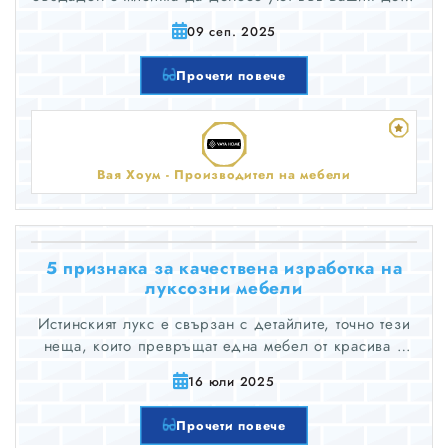
офис или хотел. Използвайки дърво и модерни
09 сеп. 2025
материи, ние създаваме уникални дизайни за
всеки вкус.
Прочети повече
Вая Хоум - Производител на мебели
5 признака за качествена изработка на
луксозни мебели
Истинският лукс е свързан с детайлите, точно тези
неща, които превръщат една мебел от красива в
наистина впечатляваща. А когато пазарувате мебели
16 юли 2025
за спалня от масивна дървесина, усетът за
признаците на фина изработка ще ви позволи да
Прочети повече
изберете мебели, които не само са зашеметяващи,