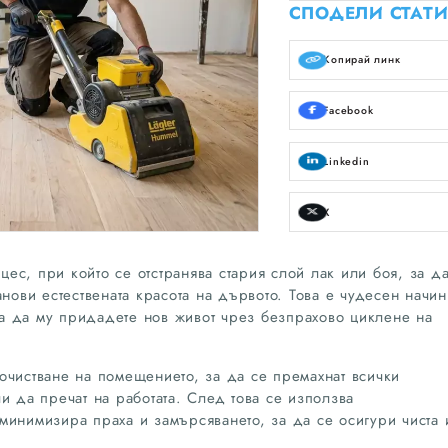
СПОДЕЛИ СТАТИ
Копирай линк
Facebook
Linkedin
X
с, при който се отстранява стария слой лак или боя, за да
анови естествената красота на дървото. Това е чудесен начин
а да му придадете нов живот чрез безпрахово циклене на
очистване на помещението, за да се премахнат всички
и да пречат на работата. След това се използва
минимизира праха и замърсяването, за да се осигури чиста 