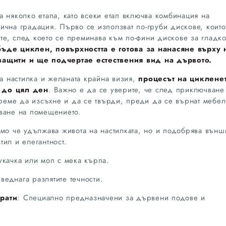
 няколко етапа, като всеки етап включва комбинация на
ична градация. Първо се използват по-груби дискове, които
тите, след което се преминава към по-фини дискове за гладк
бъде циклен, повърхността е готова за нанасяне върху 
защити и ще подчертае естествения вид на дървото.
та настилка и желаната крайна визия,
процесът на циклене
 до цял ден
. Важно е да се уверите, че след приключване
време да изсъхне и да се твърди, преди да се върнат мебел
ване на помещението.
амо че удължава живота на настилката, но и подобрява външ
ил и елегантност.
качка или моп с мека кърпа.
 веднага разлятите течности.
рати
: Специално предназначени за дървени подове и