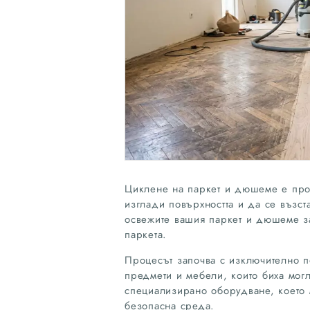
Циклене на паркет и дюшеме е проце
изглади повърхността и да се възст
освежите вашия паркет и дюшеме з
паркета.
Процесът започва с изключително п
предмети и мебели, които биха могл
специализирано оборудване, което 
безопасна среда.