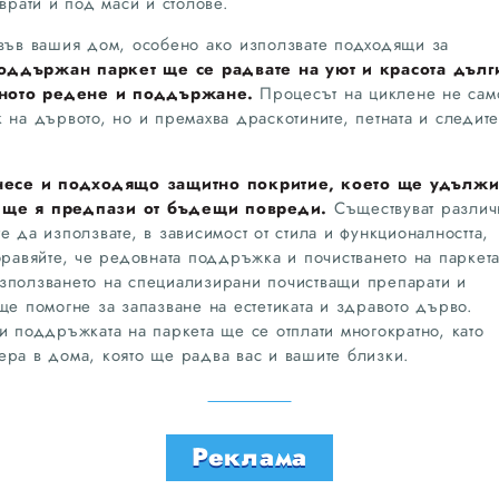
врати и под маси и столове.
във вашия дом, особено ако използвате подходящи за
оддържан паркет ще се радвате на уют и красота дълг
лното редене и поддържане.
Процесът на циклене не сам
 на дървото, но и премахва драскотините, петната и следите
несе и подходящо защитно покритие, което ще удълж
и ще я предпази от бъдещи повреди.
Съществуват различ
е да използвате, в зависимост от стила и функционалността,
бравяйте, че редовната поддръжка и почистването на паркет
зползването на специализирани почистващи препарати и
ще помогне за запазване на естетиката и здравото дърво.
и поддръжката на паркета ще се отплати многократно, като
ера в дома, която ще радва вас и вашите близки.
Реклама