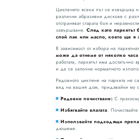
Цикленето всеки път се извършва на
различни абразивни дискове с разл
отстраняват старата боя и неравнос
завършване.
След като паркетът 
слой лак или масло, което ще я 
В зависимост от избора на паркетна
може да отнеме от няколко часа
работата, паркетът има достатъчно 
и да се започне нормалното използ
Редовното циклене на паркета не с
вид на вашия дом, придавайки му ст
Редовно почистване:
С прахосму
Избягвайте влагата
: Почиствайте
Използвайте подходящи препа
дюшеме.