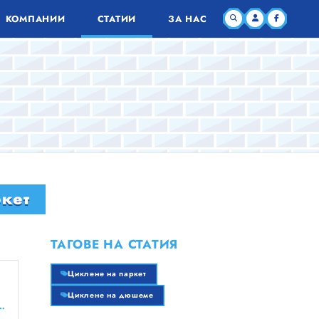
КОМПАНИИ
СТАТИИ
ЗА НАС
кет
ТАГОВЕ НА СТАТИЯ
Циклене на паркет
Циклене на дюшеме
я строителен бизнес тук безплатно!