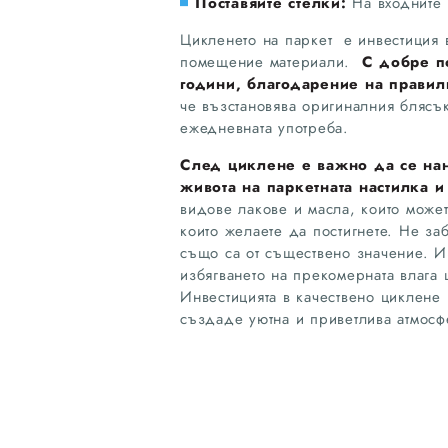
Поставяйте стелки:
На входните 
Цикленето на паркет е инвестиция 
помещение материали.
С добре п
години, благодарение на прави
че възстановява оригиналния блясък
ежедневната употреба.
След циклене е важно да се на
живота на паркетната настилка 
видове лакове и масла, които может
които желаете да постигнете. Не за
също са от съществено значение. И
избягването на прекомерната влага 
Инвестицията в качествено циклене 
създаде уютна и приветлива атмосф