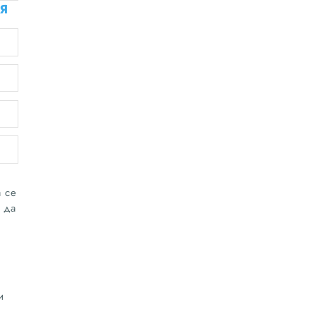
Я
 се
 да
и