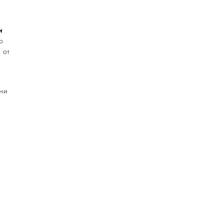
и
о
 от
и
ни
а