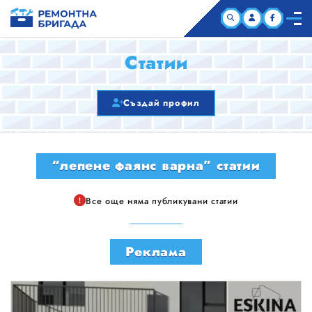
НАЧАЛО
Статии
КОМПАНИИ
Създай профил
СТАТИИ
“лепене фаянс варна” статии
ЗА НАС
Все още няма публикувани статии
Реклама