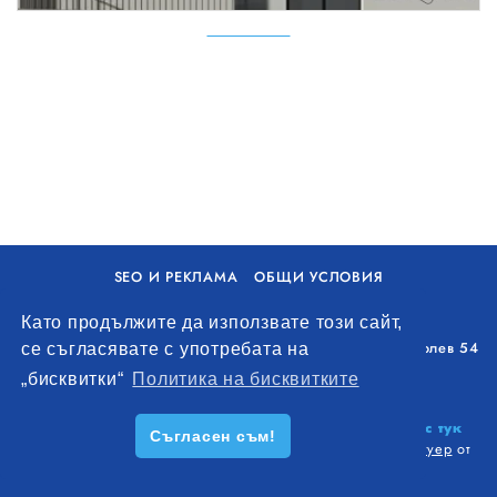
SEO И РЕКЛАМА
ОБЩИ УСЛОВИЯ
ПОЛИТИКА ЗА БИСКВИТКИ
Като продължите да използвате този сайт,
Уолоу Интернешънъл ЕООД, гр. Варна, бул. Генерал Колев 54
се съгласявате с употребата на
+359 893 621 112
„бисквитки“
Политика на бисквитките
office@remontna-brigada.com
© 2026
Създай профил на своя строителен бизнес тук
Съгласен съм!
безплатно!
. Всички права запазени.
Изработка на софтуер
от
Wollow