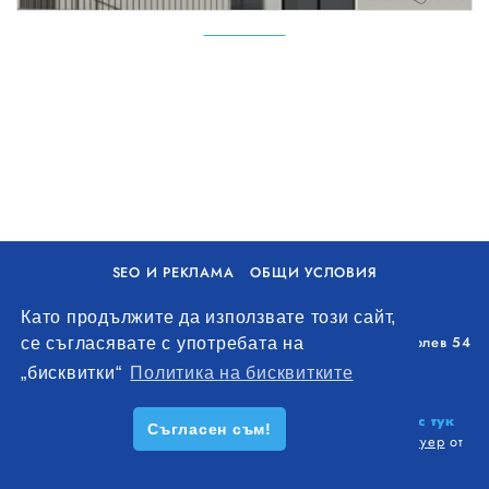
SEO И РЕКЛАМА
ОБЩИ УСЛОВИЯ
ПОЛИТИКА ЗА БИСКВИТКИ
Като продължите да използвате този сайт,
Уолоу Интернешънъл ЕООД, гр. Варна, бул. Генерал Колев 54
се съгласявате с употребата на
+359 893 621 112
„бисквитки“
Политика на бисквитките
office@remontna-brigada.com
© 2026
Създай профил на своя строителен бизнес тук
Съгласен съм!
безплатно!
. Всички права запазени.
Изработка на софтуер
от
Wollow