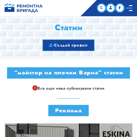
НАЧАЛО
Статии
КОМПАНИИ
Създай профил
СТАТИИ
“майстор на плочки Варна” статии
ЗА НАС
Все още няма публикувани статии
Реклама