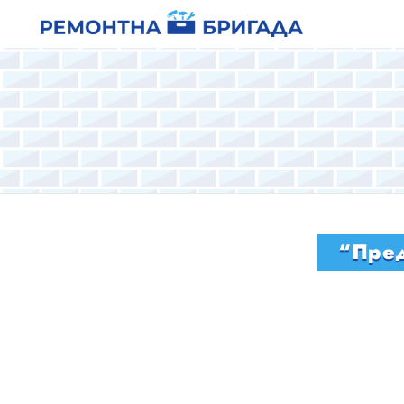
“Пред