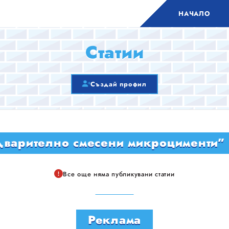
НАЧАЛО
Статии
Създай профил
варително смесени микроцименти” 
Все още няма публикувани статии
Реклама