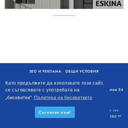
SEO И РЕКЛАМА
ОБЩИ УСЛОВИЯ
ПОЛИТИКА ЗА БИСКВИТКИ
Като продължите да използвате този сайт,
Уолоу Интернешънъл ЕООД, гр. Варна, бул. Генерал Колев 54
се съгласявате с употребата на
+359 893 621 112
„бисквитки“
Политика на бисквитките
office@remontna-brigada.com
© 2026
Създай профил на своя строителен бизнес тук
Съгласен съм!
безплатно!
. Всички права запазени.
Изработка на софтуер
от
Wollow