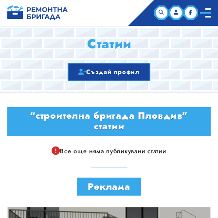
НАЧАЛО
Статии
КОМПАНИИ
Създай профил
СТАТИИ
“строителна бригада Пловдив”
ЗА НАС
статии
Все още няма публикувани статии
Реклама