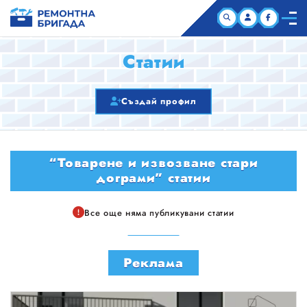
НАЧАЛО
Статии
КОМПАНИИ
Създай профил
СТАТИИ
“Товарене и извозване стари
ЗА НАС
дограми” статии
Все още няма публикувани статии
Реклама