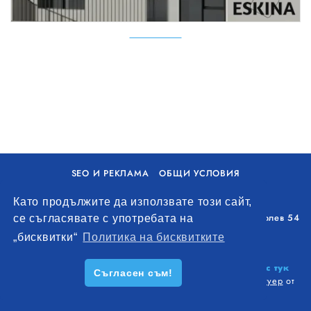
SEO И РЕКЛАМА
ОБЩИ УСЛОВИЯ
ПОЛИТИКА ЗА БИСКВИТКИ
Като продължите да използвате този сайт,
Уолоу Интернешънъл ЕООД, гр. Варна, бул. Генерал Колев 54
се съгласявате с употребата на
+359 893 621 112
„бисквитки“
Политика на бисквитките
office@remontna-brigada.com
© 2026
Създай профил на своя строителен бизнес тук
Съгласен съм!
безплатно!
. Всички права запазени.
Изработка на софтуер
от
Wollow