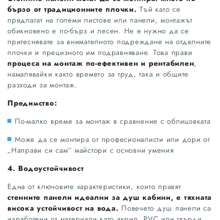
бързо от традиционните плочки.
Тъй като се
предлагат на големи листове или панели, монтажът
обикновено е по-бърз и лесен. Не е нужно да се
притеснявате за внимателното подреждане на отделните
плочки и прецизното им подравняване. Това прави
процеса на монтаж по-ефективен и рентабилен
,
намалявайки както времето за труд, така и общите
разходи за монтаж.
Предимство:
По-малко време за монтаж в сравнение с облицовката
Може да се монтира от професионалисти или дори от
„Направи си сам“ майстори с основни умения
4. Водоустойчивост
Една от ключовите характеристики, които правят
стенните панели идеални за душ кабини, е тяхната
висока устойчивост на вода.
Повечето душ панели са
изработени от материали като акрил, PVC или твърди