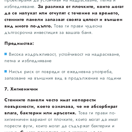
избледняване.
За разлика от плочките, които могат
да се напукат или отчупят с течение на времето,
стенните панели запазват своята цялост и външен
вид много по-дълго.
Това ги прави чудесна
дългосрочна инвестиция за вашата баня.
Предимства:
Висока издръжливост, устойчивост на надраскване,
петна и избледняване
Нисък риск от повреди от ежедневна употреба,
запазване на външния вид в продължение на години
7. Хигиенични
Стенните панели често имат непорести
повърхности, което означава, че не абсорбират
влага, бактерии или мръсотия.
Това ги прави по-
хигиеничен вариант от плочките, които могат да имат
порести фуги, които могат да съдържат бактерии и