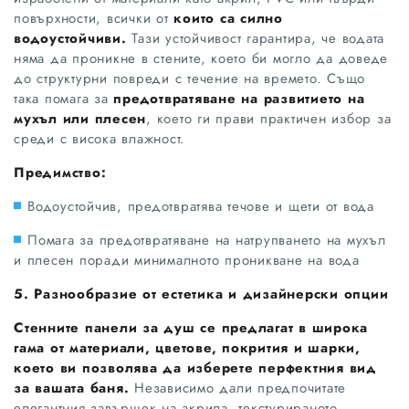
повърхности, всички от
които са силно
водоустойчиви.
Тази устойчивост гарантира, че водата
няма да проникне в стените, което би могло да доведе
до структурни повреди с течение на времето. Също
така помага за
предотвратяване на развитието на
мухъл или плесен
, което ги прави практичен избор за
среди с висока влажност.
Предимство:
Водоустойчив, предотвратява течове и щети от вода
Помага за предотвратяване на натрупването на мухъл
и плесен поради минималното проникване на вода
5. Разнообразие от естетика и дизайнерски опции
Стенните панели за душ се предлагат в широка
гама от материали, цветове, покрития и шарки,
което ви позволява да изберете перфектния вид
за вашата баня.
Независимо дали предпочитате
елегантния завършек на акрила, текстурираното