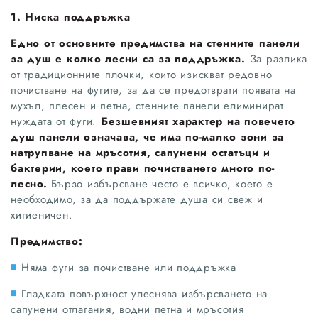
1. Ниска поддръжка
Едно от основните предимства на стенните панели
за душ е колко лесни са за поддръжка.
За разлика
от традиционните плочки, които изискват редовно
почистване на фугите, за да се предотврати появата на
мухъл, плесен и петна, стенните панели елиминират
нуждата от фуги.
Безшевният характер на повечето
душ панели означава, че има по-малко зони за
натрупване на мръсотия, сапунени остатъци и
бактерии, което прави почистването много по-
лесно.
Бързо избърсване често е всичко, което е
необходимо, за да поддържате душа си свеж и
хигиеничен.
Предимство:
Няма фуги за почистване или поддръжка
Гладката повърхност улеснява избърсването на
сапунени отлагания, водни петна и мръсотия