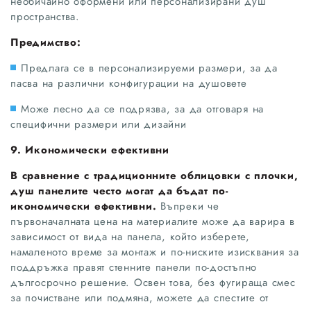
необичайно оформени или персонализирани душ
пространства.
Предимство:
Предлага се в персонализируеми размери, за да
пасва на различни конфигурации на душовете
Може лесно да се подрязва, за да отговаря на
специфични размери или дизайни
9. Икономически ефективни
В сравнение с традиционните облицовки с плочки,
душ панелите често могат да бъдат по-
икономически ефективни.
Въпреки че
първоначалната цена на материалите може да варира в
зависимост от вида на панела, който изберете,
намаленото време за монтаж и по-ниските изисквания за
поддръжка правят стенните панели по-достъпно
дългосрочно решение. Освен това, без фугираща смес
за почистване или подмяна, можете да спестите от