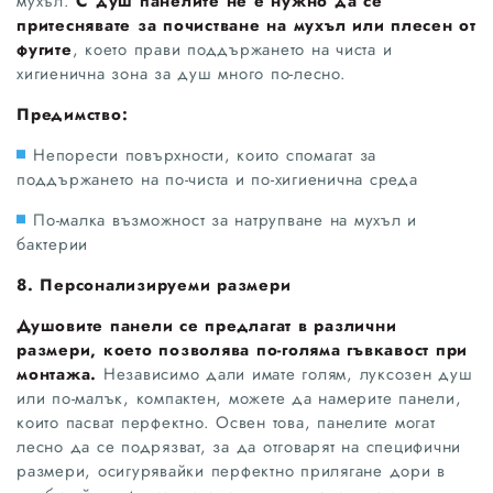
мухъл.
С душ панелите не е нужно да се
притеснявате за почистване на мухъл или плесен от
фугите
, което прави поддържането на чиста и
хигиенична зона за душ много по-лесно.
Предимство:
Непорести повърхности, които спомагат за
поддържането на по-чиста и по-хигиенична среда
По-малка възможност за натрупване на мухъл и
бактерии
8. Персонализируеми размери
Душовите панели се предлагат в различни
размери, което позволява по-голяма гъвкавост при
монтажа.
Независимо дали имате голям, луксозен душ
или по-малък, компактен, можете да намерите панели,
които пасват перфектно. Освен това, панелите могат
лесно да се подрязват, за да отговарят на специфични
размери, осигурявайки перфектно прилягане дори в