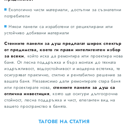
Екологично чисти материали, достъпни за съзнателни
потребители
Някои панели са изработени от рециклирани или
устойчиво добивани материали
Стенните панели за душ предлагат широк спектър
от предимства,
което ги прави интелигентен избор
за всеки
, който иска да ремонтира или проектира нова
баня. От лесна поддръжка и бърз монтаж до тяхната
издръжливост, водоустойчивост и модерна естетика, те
осигуряват практично, стилно и рентабилно решение за
вашата баня. Независимо дали ремонтирате стара баня
или проектирате нова,
стенните панели за душ са
отлична инвестиция
, която ще осигури дългосрочна
стойност, лесна поддръжка и чист, елегантен вид на
вашето пространство в банята.
ТАГОВЕ НА СТАТИЯ