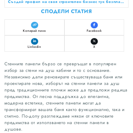
Създай профил на своя строителен бизнес тук безплатно!
СПОДЕЛИ СТАТИЯ
Копирай линк
Facebook
Linkedin
X
Стенните панели бързо се превръщат в популярен
избор за стени на душ кабини и то с основание.
Независимо дали реновирате съществуваща баня или
проектирате нова, изборът на стенни панели за душ
пред традиционните плочки може да предложи редица
предимства. От лесна поддръжка до елегантна,
модерна естетика, стенните панели могат да
трансформират вашата баня както функционално, така и
стилно. По-долу разглеждаме някои от ключовите
предимства от използването на стенни панели в
душове.