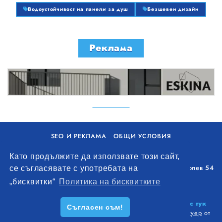
Водоустойчивост на панели за душ
Безшевен дизайн
Реклама
SEO И РЕКЛАМА
ОБЩИ УСЛОВИЯ
ПОЛИТИКА ЗА БИСКВИТКИ
Като продължите да използвате този сайт,
Уолоу Интернешънъл ЕООД, гр. Варна, бул. Генерал Колев 54
се съгласявате с употребата на
+359 893 621 112
„бисквитки“
Политика на бисквитките
office@remontna-brigada.com
© 2026
Създай профил на своя строителен бизнес тук
Съгласен съм!
безплатно!
. Всички права запазени.
Изработка на софтуер
от