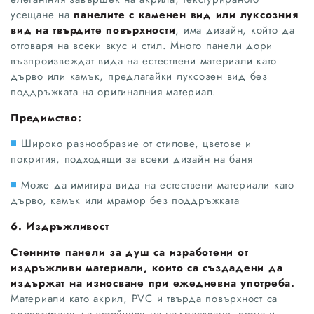
усещане на
панелите с каменен вид или луксозния
вид на твърдите повърхности
, има дизайн, който да
отговаря на всеки вкус и стил. Много панели дори
възпроизвеждат вида на естествени материали като
дърво или камък, предлагайки луксозен вид без
поддръжката на оригиналния материал.
Предимство:
Широко разнообразие от стилове, цветове и
покрития, подходящи за всеки дизайн на баня
Може да имитира вида на естествени материали като
дърво, камък или мрамор без поддръжката
6. Издръжливост
Стенните панели за душ са изработени от
издръжливи материали, които са създадени да
издържат на износване при ежедневна употреба.
Материали като акрил, PVC и твърда повърхност са
проектирани да устойчиви на надраскване, петна и