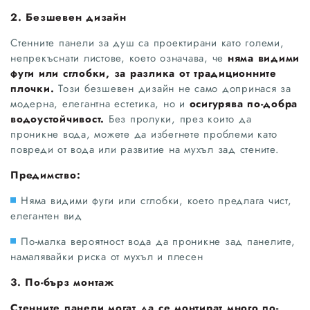
2. Безшевен дизайн
Стенните панели за душ са проектирани като големи,
непрекъснати листове, което означава, че
няма видими
фуги или сглобки, за разлика от традиционните
плочки.
Този безшевен дизайн не само допринася за
модерна, елегантна естетика, но и
осигурява по-добра
водоустойчивост.
Без пролуки, през които да
проникне вода, можете да избегнете проблеми като
повреди от вода или развитие на мухъл зад стените.
Предимство:
Няма видими фуги или сглобки, което предлага чист,
елегантен вид
По-малка вероятност вода да проникне зад панелите,
намалявайки риска от мухъл и плесен
3. По-бърз монтаж
Стенните панели могат да се монтират много по-