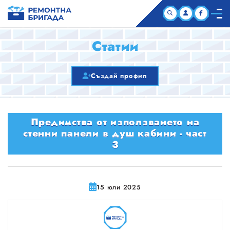
НАЧАЛО
Статии
КОМПАНИИ
Създай профил
СТАТИИ
Предимства от използването на
ЗА НАС
стенни панели в душ кабини - част
3
15 юли 2025