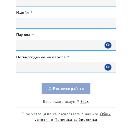
Имейл
*
Парола
*
Потвърждение на парола
*
Регистрирай се
Вече имате акаунт?
Вход
С регистрацията се сългасявате с нашите
Общи
условия
и
Политика за бисквитки