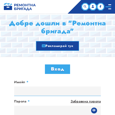
НАЧАЛО
Добре дошли в "Ремонтна
бригада"
КОМПАНИИ
Рекламирай тук
СТАТИИ
ЗА НАС
Вход
Имейл
*
Парола
*
Забравена парола