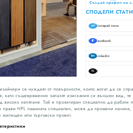
Създай профил на сво
СПОДЕЛИ СТАТИ
Копирай линк
Facebook
Linkedin
X
дизайнери се нуждаят от повърхности, които могат да се спра
, като същевременно запазят изискания си външен вид, те 
од високо налягане. Той е проектиран специално да работи 
ето прави HPL ламината специален, може да промени начина,
 жилищен или търговски проект.
ктеристики