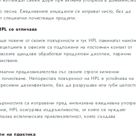
 лесна. Ежедневните инциденти се изтриват чисто, без да
ат специални почистващи продукти.
PL се отличава
още повече от своите повърхности и тук HPL ламинатът наист
ецепциите в офисите са подложени на постоянен контакт от
говските щандове обработват продуктови дисплеи, парични
чистване.
кални предизвикателства със своите строги хигиенни
почистване. Непорестата повърхност на HPL е устойчива на
гресивни дезинфектанти, без да разрушава или губи целостт
ърхностите са изправени пред интензивна ежедневна употр
ване, HPL осигурява издръжливостта, от която се нуждаят
пазва естетическата привлекателност, която създава
ли на практика