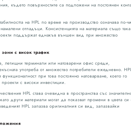
ния, където повърхностите са подложени на постоянен конта
табилността на HPL по време на производство означава по-чи
 намалени отпадъци. Консистенцията на материала също така
проекти поддържат еднакъв външен вид при множество
 зони с висок трафик
та, летищни терминали или натоварени офис среди,
екъсната употреба от множество потребители ежедневно. HP
 функционалност при това постоянно натоварване, което го
 проекти с високи инвестиции.
ачествения HPL става очевидна в пространства със значителн
окато други материали могат да показват промени в цвета си 
зведеният HPL запазва оригиналния си вид, запазвайки
иложения