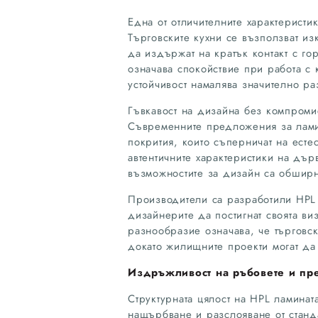
Една от отличителните характеристи
Търговските кухни се възползват изк
да издържат на кратък контакт с г
означава спокойствие при работа с 
устойчивост намалява значително р
Гъвкавост на дизайна без компроми
Съвременните предложения за ламин
покрития, които съперничат на есте
автентичните характеристики на дъ
възможностите за дизайн са обшир
Производители са разработили HPL 
дизайнерите да постигнат своята ви
разнообразие означава, че търговски
докато жилищните проекти могат да 
Издръжливост на ръбовете и пр
Структурната цялост на HPL ламинат
нащърбване и разслояване от станд