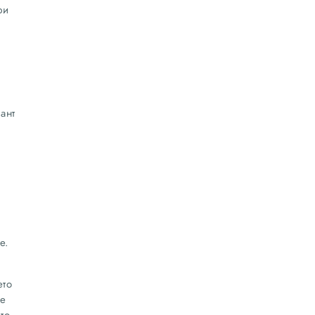
ри
ант
е.
ето
че
то.