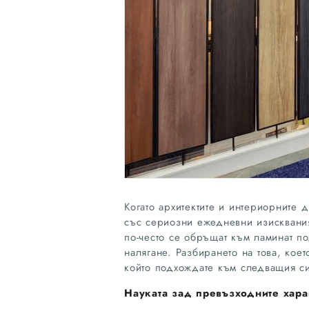
Когато архитектите и интериорните 
със сериозни ежедневни изисквания
по-често се обръщат към ламинат п
налягане. Разбирането на това, ко
който подхождате към следващия си
Науката зад превъзходните хара