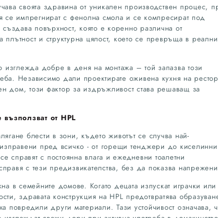
учава своята здравина от уникален производствен процес, п
ия се импрегнират с фенолна смола и се компресират под
а създава повърхност, която е коренно различна от
 плътност и структурна цялост, което се превръща в реални
мо изглежда добре в деня на монтажа – той запазва този
еба. Независимо дали проектирате оживена кухня на рестор
н дом, този фактор за издръжливост става решаващ за
 възползват от HPL
лягане блести в зони, където животът се случва най-
а изправени пред всичко - от горещи тенджери до киселинни
 се справят с постоянна влага и ежедневни тоалетни
справя с тези предизвикателства, без да показва напрежени
жна в семейните домове. Когато децата изпускат играчки или
ости, здравата конструкция на HPL предотвратява образуван
ха повредили други материали. Тази устойчивост означава, 
 изглеждат свежи дори при активна употреба в домакинство