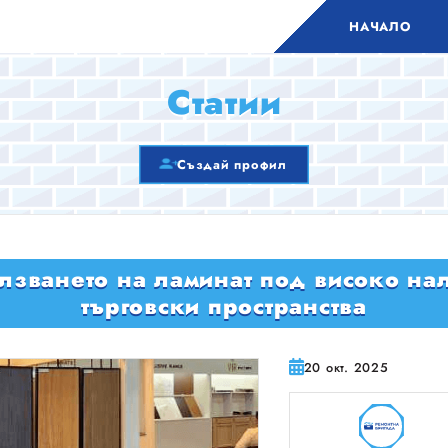
НАЧАЛО
Статии
Създай профил
олзването на ламинат под високо на
търговски пространства
20 окт. 2025