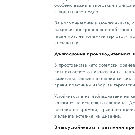
особено важна в търговски приложе
и потенциален удар.
За изпълнителите и монтажниците, с
разрези, по-прецизно сглобяване и
гарантира, че големите търговски 
инсталации.
Дългосрочна производителност в
В пространства като хотелски фоайе
повърхностите са изложени на непр
ламинатът запазва външния си вид и
прави практичен избор за търговски
Устойчивостта на избледняване на к
излагане на естествена светлина. Д
течение на времето, правилно прои
желаната естетика на дизайна.
Влагоустойчивост в различни пр