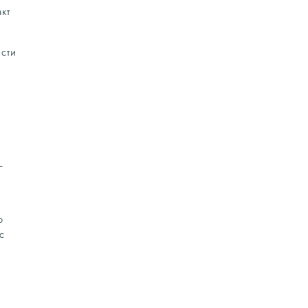
кт
сти
L
о
с