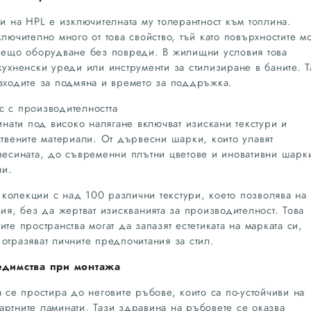
ки на HPL е изключителната му толерантност към топлина.
лючително много от това свойство, тъй като повърхностите мо
орещо оборудване без повреди. В жилищни условия това
кухненски уреди или инструменти за стилизиране в баните. Т
азходите за подмяна и времето за поддръжка.
с с производителността
ати под високо налягане включват изискани текстури и
ствените материали. От дървесни шарки, които улавят
рвесината, до съвременни плътни цветове и иновативни шарк
ни.
колекции с над 100 различни текстури, което позволява на
зия, без да жертват изискванията за производителност. Това
те пространства могат да запазят естетиката на марката си,
отразяват личните предпочитания за стил.
едимства при монтажа
а се простира до неговите ръбове, които са по-устойчиви на
артните ламинати. Тази здравина на ръбовете се оказва