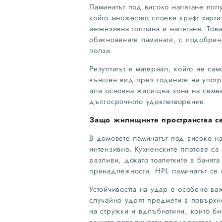
Ламинатът под високо налягане пол
който множество слоеве крафт харт
интензивна топлина и налягане. Тов
обикновените ламинати, с подобрена
ползи.
Резултатът е материал, който не са
външен вид през годините на употр
или основна жилищна зона на семее
дългосрочното удовлетворение.
Защо жилищните пространства се
В домовете ламинатът под високо на
интензивно. Кухненските плотове с
разливи, докато тоалетките в банята
принадлежности. HPL ламинатът се 
Устойчивостта на удар е особено ва
случайно удрят предмети в повърхн
на стружки и вдлъбнатини, които би
вашите повърхности продължават да