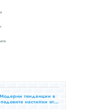
о
а
т
нете
Модерни тенденции в
подовите настилки от
върда дървесина, които