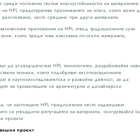
и среди постоянно тестват влагоустойчивостта на материалите
а на HPL предотвратява проникването на влага, което може д
 разслояване, често срещано при други материали.
рактическите приложения на HPL отвъд традиционните сухи
зони, които преди това изискваха по-скъпи материали,
т да усъвършенстват HPL технологията, разработвайки нов
ствени техники, които подобряват експлоатационните
рат в научноизследователска и развойна дейност, за да
арят на променящите се архитектурни и дизайнерски
ва, че настоящите HPL предложения често надвишават
оито са утвърдили репутацията на материала, осигурявайки о
и проекти.
 вашия проект