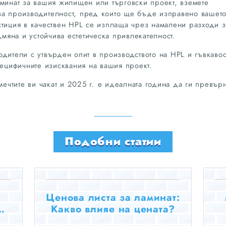
аминат за вашия жилищен или търговски проект, вземете
за производителност, пред които ще бъде изправено вашет
стиция в качествен HPL се изплаща чрез намалени разходи з
яна и устойчива естетическа привлекателност.
дители с утвърден опит в производството на HPL и гъвкавос
пецифичните изисквания на вашия проект.
мечтите ви чакат и 2025 г. е идеалната година да ги превър
Подобни статии
Ценова листа за ламинат:
Какво влияе на цената?
ят
т