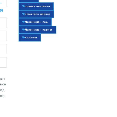
я строителен бизнес тук безплатно!
подова настилка
Я
естествен паркет
Ламиниран под
Ламиниран паркет
ламинат
вят
все
под
 по