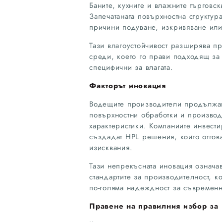
Баните, кухните и влажните търговск
Запечатаната повърхностна структур
причини подуване, изкривяване или
Тази влагоустойчивост разширява п
среди, което го прави подходящ за 
специфични за влагата.
Факторът иновация
Водещите производители продължава
повърхностни обработки и производ
характеристики. Компаниите инвести
създадат HPL решения, които отгов
изисквания.
Тази непрекъсната иновация означа
стандартите за производителност, к
по-голяма надеждност за съвременн
Правене на правилния избор за