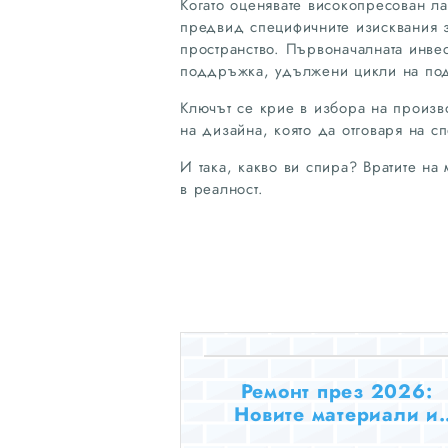
Когато оценявате високопресован л
предвид специфичните изисквания 
пространство. Първоначалната инве
поддръжка, удължени цикли на подм
Ключът се крие в избора на произво
на дизайна, която да отговаря на с
И така, какво ви спира? Вратите на 
в реалност.
Ремонт през 2026:
Новите материали и
технологии, които пест