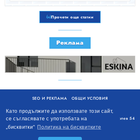
Прочети още статии
Реклама
SEO И РЕКЛАМА
ОБЩИ УСЛОВИЯ
ПОЛИТИКА ЗА БИСКВИТКИ
Като продължите да използвате този сайт,
Уолоу Интернешънъл ЕООД, гр. Варна, бул. Генерал Колев 54
се съгласявате с употребата на
+359 893 621 112
„бисквитки“
Политика на бисквитките
office@remontna-brigada.com