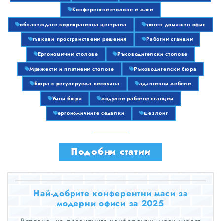
Конферентни столове и маси
обзавеждате корпоративна централа
уютен домашен офис
гъвкави пространствени решения
Работни станции
Ергономични столове
Ръководителски столове
Мрежести и платнени столове
Ръководителски бюра
Бюра с регулируема височина
адаптивни мебели
Умни бюра
модулни работни станции
ергономичните седалки
шезлонг
Подобни статии
Най-добрите конферентни маси за
модерни офиси за 2025