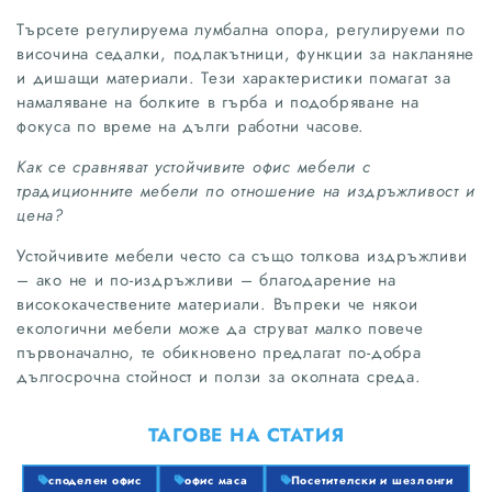
Търсете регулируема лумбална опора, регулируеми по
височина седалки, подлакътници, функции за накланяне
и дишащи материали. Тези характеристики помагат за
намаляване на болките в гърба и подобряване на
фокуса по време на дълги работни часове.
Как се сравняват устойчивите офис мебели с
традиционните мебели по отношение на издръжливост и
цена?
Устойчивите мебели често са също толкова издръжливи
– ако не и по-издръжливи – благодарение на
висококачествените материали. Въпреки че някои
екологични мебели може да струват малко повече
първоначално, те обикновено предлагат по-добра
дългосрочна стойност и ползи за околната среда.
ТАГОВЕ НА СТАТИЯ
споделен офис
офис маса
Посетителски и шезлонги