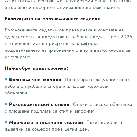
От ръководни столове до регулируеми бюра, ето какво
е търсено и одобрено от дизайнерите тази година.
Еволюцията на ергономичните седалки
Ергономичните седалки се превърнаха в основата на
здравословна и продуктивна работна среда. През 2025
г. клиентите дават приоритет на комфорта,
подравняването на гръбначния стълб и възможността за
регулиране.
Най-добри предложения:
Ергономични столове
: Проектирани за дълги часове
работа с лумбална опора и дишащи мрежести
облегалки.
Ръководителски столове
: Опции с висока облегалка
с плюшена подплата за стил и авторитет.
Мрежести и платнени столове
: Леки, ефирни и
идеални за комфорт през целия ден.