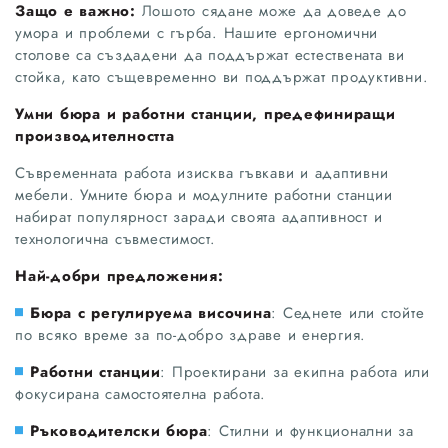
Защо е важно:
Лошото сядане може да доведе до
умора и проблеми с гърба. Нашите ергономични
столове са създадени да поддържат естествената ви
стойка, като същевременно ви поддържат продуктивни.
Умни бюра и работни станции, предефиниращи
производителността
Съвременната работа изисква гъвкави и адаптивни
мебели. Умните бюра и модулните работни станции
набират популярност заради своята адаптивност и
технологична съвместимост.
Най-добри предложения:
Бюра с регулируема височина
: Седнете или стойте
по всяко време за по-добро здраве и енергия.
Работни станции
: Проектирани за екипна работа или
фокусирана самостоятелна работа.
Ръководителски бюра
: Стилни и функционални за