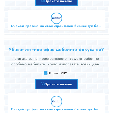
Прочети повече
Създай профил на своя строителен бизнес тук безплатно!
Убиват ли тихо офис мебелите фокуса ви?
Истината е, че пространството, където работите -
особено мебелите, които използвате всеки ден -
играе огромна роля за това как мислите, колко
30 сеп. 2025
дълго се фокусирате и колко добре се чувствате,
докато работите
Прочети повече
Създай профил на своя строителен бизнес тук безплатно!