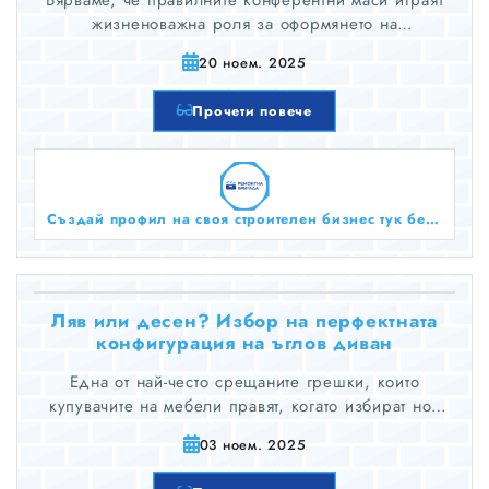
Вярваме, че правилните конферентни маси играят
жизненоважна роля за оформянето на
професионалните взаимодействия и засилването на
20 ноем. 2025
екипното сътрудничество.
Прочети повече
Създай профил на своя строителен бизнес тук безплатно!
Ляв или десен? Избор на перфектната
конфигурация на ъглов диван
Една от най-често срещаните грешки, които
купувачите на мебели правят, когато избират нов
ъглов диван за хола си, е да не проверят два пъти
03 ноем. 2025
дали им е необходим ляв или десен ъглов диван.