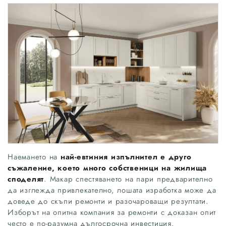
Наемането на
най-евтиния изпълнител е друго
съжаление, което много собственици на жилища
споделят
. Макар спестяването на пари предварително
да изглежда привлекателно, лошата изработка може да
доведе до скъпи ремонти и разочароващи резултати.
Изборът на опитна компания за ремонти с доказан опит
често е по-разумна дългосрочна инвестиция.