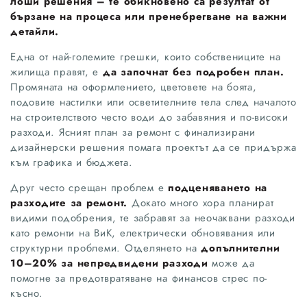
лоши решения – те обикновено са резултат от
бързане на процеса или пренебрегване на важни
детайли.
Една от най-големите грешки, които собствениците на
жилища правят, е
да започнат без подробен план.
Промяната на оформлението, цветовете на боята,
подовите настилки или осветителните тела след началото
на строителството често води до забавяния и по-високи
разходи. Ясният план за ремонт с финализирани
дизайнерски решения помага проектът да се придържа
към графика и бюджета.
Друг често срещан проблем е
подценяването на
разходите за ремонт.
Докато много хора планират
видими подобрения, те забравят за неочаквани разходи
като ремонти на ВиК, електрически обновявания или
структурни проблеми. Отделянето на
допълнителни
10–20% за непредвидени разходи
може да
помогне за предотвратяване на финансов стрес по-
късно.