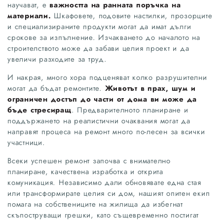
научават, е
важността на ранната поръчка на
материали.
Шкафовете, подовите настилки, прозорците
и специализираните продукти могат да имат дълги
срокове за изпълнение. Изчакването до началото на
строителството може да забави целия проект и да
увеличи разходите за труд.
И накрая, много хора подценяват колко разрушителни
могат да бъдат ремонтите.
Животът в прах, шум и
ограничен достъп до части от дома ви може да
бъде стресиращ
. Предварителното планиране и
поддържането на реалистични очаквания могат да
направят процеса на ремонт много по-лесен за всички
участници.
Всеки успешен ремонт започва с внимателно
планиране, качествена изработка и открита
комуникация. Независимо дали обновявате една стая
или трансформирате целия си дом, нашият опитен екип
помага на собствениците на жилища да избегнат
скъпоструващи грешки, като същевременно постигат