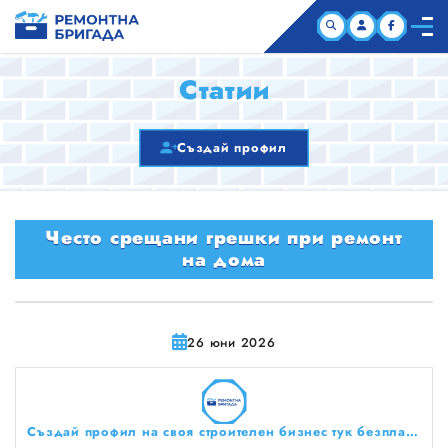
НАЧАЛО
Статии
КОМПАНИИ
Създай профил
СТАТИИ
Често срещани грешки при ремонт
ЗА НАС
на дома
26 юни 2026
Създай профил на своя строителен бизнес тук безплатно!