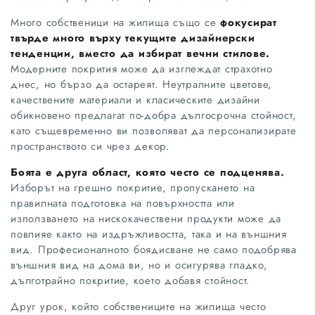
Много собственици на жилища също се
фокусират
твърде много върху текущите дизайнерски
тенденции, вместо да избират вечни стилове.
Модерните покрития може да изглеждат страхотно
днес, но бързо да остареят. Неутралните цветове,
качествените материали и класическите дизайни
обикновено предлагат по-добра дългосрочна стойност,
като същевременно ви позволяват да персонализирате
пространството си чрез декор.
Боята е друга област, която често се подценява.
Изборът на грешно покритие, пропускането на
правилната подготовка на повърхността или
използването на нискокачествени продукти може да
повлияе както на издръжливостта, така и на външния
вид. Професионалното боядисване не само подобрява
външния вид на дома ви, но и осигурява гладко,
дълготрайно покритие, което добавя стойност.
Друг урок, който собствениците на жилища често