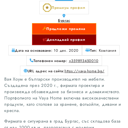
Премиум профил
Бургас
Предложи промяна
Докладвай профил
Дата на основаване:
10 дек. 2020
Тип:
Компания
Телефонен номер:
+359893450010
URL адрес на сайта:
https://vaya-home.bg/
Вая Хоум е български производител на мебели.
Създадена през 2020 г., фирмата проектира и
произвежда обзавеждане за бизнеса и домакинството.
Портфолиото на Vaya Home включва висококачествени
продукти, като столове за хранене, фотьойли, дивани и
кресла.
Фирмата е ситуирана в град Бургас, със складова база
от над 1000 кв.м, разполагаща с модерни