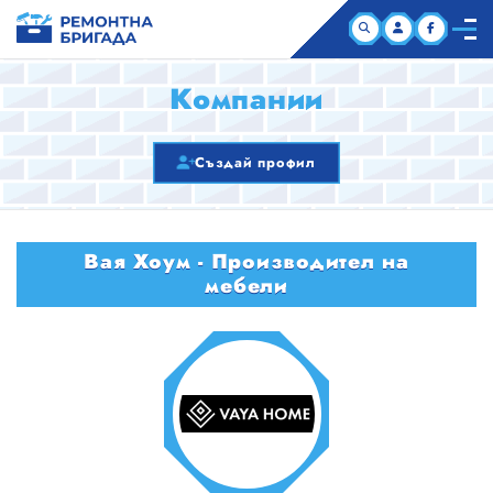
НАЧАЛО
Компании
КОМПАНИИ
Създай профил
СТАТИИ
Вая Хоум - Производител на
ЗА НАС
мебели