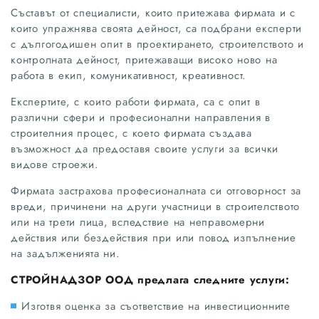
Съставът от специалисти, които притежава фирмата и с
които упражнява своята дейност, са подбрани експерти
с дългогодишен опит в проектирането, строителството и
контролната дейност, притежаващи високо ново на
работа в екип, комуникативност, креативност.
Експертите, с които работи фирмата, са с опит в
различни сфери и професионални направления в
строителния процес, с което фирмата създава
възможност да предоставя своите услуги за всички
видове строежи.
Фирмата застрахова професионалната си отговорност за
вреди, причинени на други участници в строителството
или на трети лица, вследствие на неправомерни
действия или бездействия при или повод изпълнение
на задълженията ни.
СТРОЙНАДЗОР ООД предлага следните услуги:
Изготвя оценка за съответствие на инвестиционните