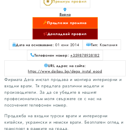
Премиум профил
Варна
Предложи промяна
Докладвай профил
Дата на основаване:
01 юни 2014
Тип:
Компания
Телефонен номер:
+359878938182
URL адрес на сайта:
https://www.daibau.bg/dega_instal_eood
Фирмата Дега инстал продава и монтира интериорни и
входни врати. Тя предлага различни модели и
производители. За да се убедите в нашият
професионализъм моля свържете се с нас на
посоченият телефонен номер.
Продажба на входни турски врати и интериорни
китайски, украински и немски врати. Безплатен оглед и
транспорт в рамките на града.