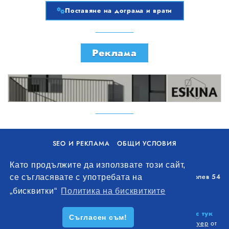
Поставяне на дограма и врати
Реклама
SEO И РЕКЛАМА
ОБЩИ УСЛОВИЯ
ПОЛИТИКА ЗА БИСКВИТКИ
Като продължите да използвате този сайт,
Уолоу Интернешънъл ЕООД, гр. Варна, бул. Генерал Колев 54
се съгласявате с употребата на
+359 893 621 112
„бисквитки“
Политика на бисквитките
office@remontna-brigada.com
© 2026
Създай профил на своя строителен бизнес тук
Съгласен съм!
безплатно!
. Всички права запазени.
Изработка на софтуер
от