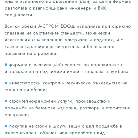
това е изпълнено по съответния план, за целта фирмата
разполага с квалифицирани инженери и ВиК
специалисти.
Всички обекти А-СТРОЙ ЕООД изпълнява при стриктно
спазване на съответните стандарти, технически
изисквания към влаганите материали и изделия, и с
качество гарантиращо сигурността и безопасното
ползване на строежите.
фирмата е развила дейността си по проектиране и
изграждане на недвижими имоти в страната и чужбина;
инвеститорски контрол и техническо ръководство на
строителни обекти;
строително-ремонтни услуги; производство и
продажба на бетонови изделия, разтвори и строителни
материали;
покупка на стоки и други вещи с цел продажба в
първоначален, обратен или преработен вид;