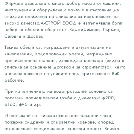
Фирмата разполага с много добър набор от машини,
инструменти и оборудване,с които е в състояние да
създаде оптимална организация за изпълняване на
високо качество.А-СТРОЙ ЕООД e изпълнявала богат
набор от обекти в общините: Хаджидимово, Гърмен,
Сатовча и Доспат.
Такива обекти са: изграждане и актуализация на
канализации, водопроводни мрежи, изграждане
пречиствателна станция, довеждащ колектор (видно в
списъка за основните договори за строителство), както
и възстановяване на улиците след приключване ВиК
работите.
При изпълнението на водопроводите основно са
полагани полиетиленови тръби с диаметри: ф200,
ф160, ф90 и др.
Използвани са висококачествени фасонни части,
пожарни хидранти и спирателни кранове, според
техническите спецификации на всеки проект. Всичко