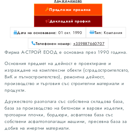
Хаджидимово
Предложи промяна
Докладвай профил
Дата на основаване:
01 окт. 1990
Тип:
Компания
Телефонен номер:
+359887660707
Фирма А-СТРОЙ ЕООД е основана през 1990 година.
Основния предмет на дейност е проектиране и
изграждане на комплексни обекти (сградостроителсвто,
ВиК и пътностроителство), ремонтна дейност,
производство и търговия със строителни материали и
продукти.
Дружеството разполага със собствена складова база,
база за производство на бетонови и варови изделия,
тротоарни плочки, бордюри, асфалтова база със
собствени асфалтополагащи машини, пресевна база за
добив на инертни материали.