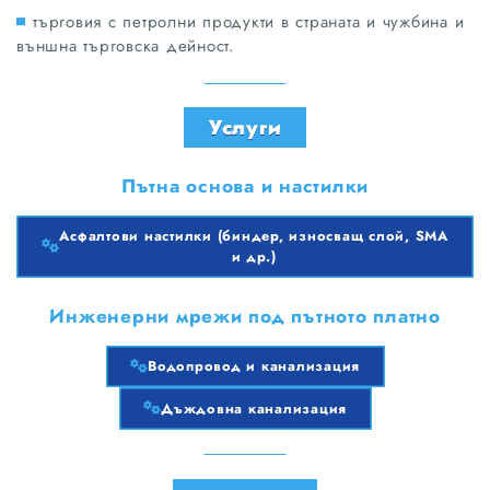
търговия с петролни продукти в страната и чужбина и
външна търговска дейност.
Услуги
Пътна основа и настилки
Асфалтови настилки (биндер, износващ слой, SMA
и др.)
Асфалтови настилки (биндер, износващ слой, SMA и др.)
Инженерни мрежи под пътното платно
Водопровод и канализация
Дъждовна канализация