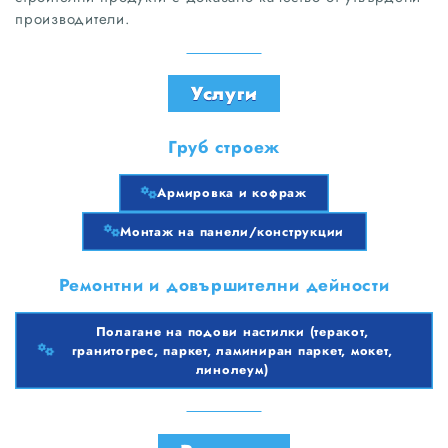
производители.
Услуги
Груб строеж
Армировка и кофраж
Монтаж на панели/конструкции
Ремонтни и довършителни дейности
Полагане на подови настилки (теракот,
гранитогрес, паркет, ламиниран паркет, мокет,
линолеум)
Полагане на подови настилки (теракот, гранитогрес, паркет, ламиниран паркет, мокет, линолеум)