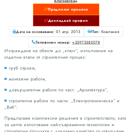
Благоевград
Предложи промяна
Докладвай профил
Дата на основаване:
01 апр. 2013
Тип:
Компания
Телефонен номер:
+35973582078
Изграждане на обекти до „ключ“, изпълнение на
отделни етапи от строителния процес:
груб строеж,
монтажни работи,
довършителни работи по част: „Архитектура“,
строителни работи по части: „Електротехническа“ и
„ВиК“.
Предлагаме комплексни решения в строителството, като
за целта използваме най-съвременни технологии и
строителни продукти с доказано качество от утвърдени