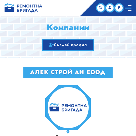
НАЧАЛО
Компании
КОМПАНИИ
Създай профил
СТАТИИ
АЛЕК СТРОЙ АН ЕООД
ЗА НАС