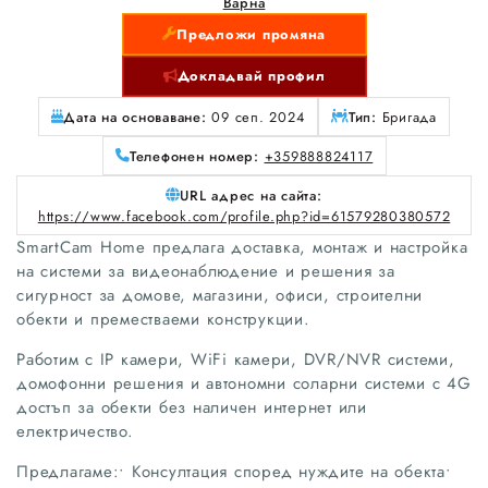
Варна
Предложи промяна
Докладвай профил
Дата на основаване:
09 сеп. 2024
Тип:
Бригада
Телефонен номер:
+359888824117
URL адрес на сайта:
https://www.facebook.com/profile.php?id=61579280380572
SmartCam Home предлага доставка, монтаж и настройка
на системи за видеонаблюдение и решения за
сигурност за домове, магазини, офиси, строителни
обекти и преместваеми конструкции.
Работим с IP камери, WiFi камери, DVR/NVR системи,
домофонни решения и автономни соларни системи с 4G
достъп за обекти без наличен интернет или
електричество.
Предлагаме:• Консултация според нуждите на обекта•