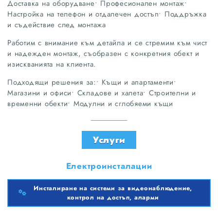
Доставка на оборудване• Професионален монтаж•
Настройка на телефон и отдалечен достъп• Поддръжка
и съдействие след монтажа
Работим с внимание към детайла и се стремим към чист
и надежден монтаж, съобразен с конкретния обект и
изискванията на клиента.
Подходящи решения за:• Къщи и апартаменти•
Магазини и офиси• Складове и халета• Строителни и
временни обекти• Модулни и сглобяеми къщи
Услуги
Електроинсталации
Инсталиране на системи за видеонаблюдение,
контрол на достъп, аларми
Инсталиране на системи за видеонаблюдение, контрол на достъп, аларми