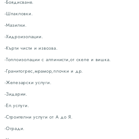
-Боядисване.
-Шпакловки.
-Мазилки.
-Хидроизолации.
-Кърти чисти и извозва.
-Топлоизолации с алпинисти,от скеле и вишка.
-Гранитогрес,мрамор,плочки и др.
-Железарски услуги.
-Зидарии.
-Ел.услуги.
-Строителни услуги от А до Я.
-Огради.