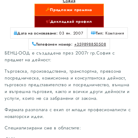
София
Предложи промяна
Докладвай профил
Дата на основаване:
03 ян. 2007
Тип:
Компания
Телефонен номер:
+359898850508
БЕНЦ-ООД е създадена през 2007г гр.София с
предмет на дейност:
Търговска, производствена, транспортна, превозна
посредническа, комисионна и консултантска дейност,
търговско представителство и посредничество, външна
и вътрешна търговия, както и всички други дейности и
услуги, които не са забранени от закона.
Фирмата разполага с екип от млади професионалисти с
новаторски идеи.
Специализирани сме в областите: