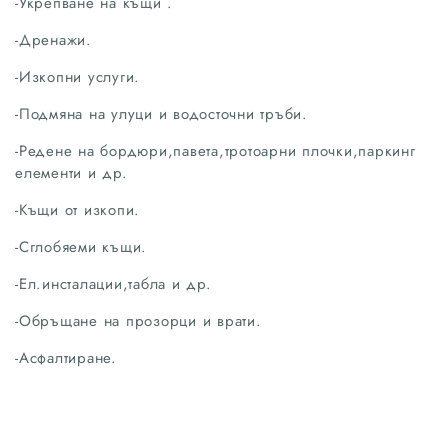
-Укрепване на къщи .
-Дренажи.
-Изкопни услуги.
-Подмяна на улуци и водосточни тръби.
-Редене на бордюри,павета,тротоарни плочки,паркинг
елементи и др.
-Къщи от изкопи.
-Сглобяеми къщи.
-Ел.инсталации,табла и др.
-Обръщане на прозорци и врати.
-Асфалтиране.