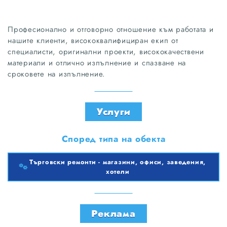
Професионално и отговорно отношение към работата и
нашите клиенти, висококвалифициран екип от
специалисти, оригинални проекти, висококачествени
материали и отлично изпълнение и спазване на
сроковете на изпълнение.
Услуги
Според типа на обекта
Търговски ремонти - магазини, офиси, заведения,
хотели
Търговски ремонти - магазини, офиси, заведения, хотели
Реклама