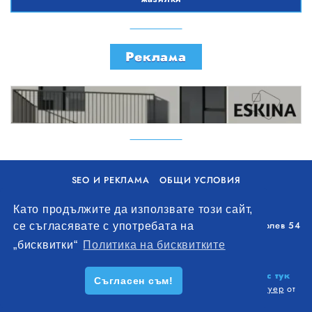
Боядисване с латекс, блажна боя, декоративни мазилки
Реклама
SEO И РЕКЛАМА
ОБЩИ УСЛОВИЯ
ПОЛИТИКА ЗА БИСКВИТКИ
Като продължите да използвате този сайт,
Уолоу Интернешънъл ЕООД, гр. Варна, бул. Генерал Колев 54
се съгласявате с употребата на
+359 893 621 112
„бисквитки“
Политика на бисквитките
office@remontna-brigada.com
© 2026
Създай профил на своя строителен бизнес тук
Съгласен съм!
безплатно!
. Всички права запазени.
Изработка на софтуер
от
Wollow