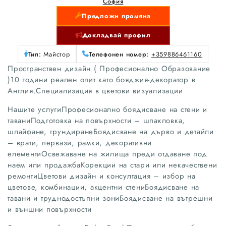
София
Предложи промяна
Докладвай профил
Тип:
Майстор
Телефонен номер:
+359886461160
Пространствен дизайн ( Професионално Образование
)10 години реален опит като бояджия‑декоратор в
Англия.Специализация в цветови визуализации
Нашите услугиПрофесионално боядисване на стени и
таваниПодготовка на повърхности – шпакловка,
шлайфане, грундиранеБоядисване на дърво и детайли
– врати, первази, рамки, декоративни
елементиОсвежаване на жилища преди отдаване под
наем или продажбаКорекции на стари или некачествени
ремонтиЦветови дизайн и консултация – избор на
цветове, комбинации, акцентни стениБоядисване на
тавани и труднодостъпни зониБоядисване на вътрешни
и външни повърхности