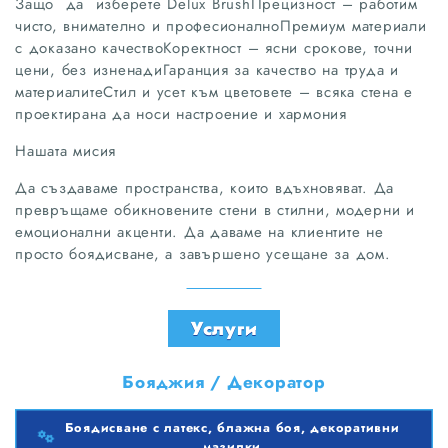
Защо да изберете Delux BrushПрецизност – работим
чисто, внимателно и професионалноПремиум материали
с доказано качествоКоректност – ясни срокове, точни
цени, без изненадиГаранция за качество на труда и
материалитеСтил и усет към цветовете – всяка стена е
проектирана да носи настроение и хармония
Нашата мисия
Да създаваме пространства, които вдъхновяват. Да
превръщаме обикновените стени в стилни, модерни и
емоционални акценти. Да даваме на клиентите не
просто боядисване, а завършено усещане за дом.
Услуги
Бояджия / Декоратор
Боядисване с латекс, блажна боя, декоративни
мазилки