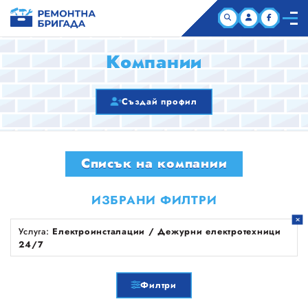
НАЧАЛО
Компании
КОМПАНИИ
Създай профил
СТАТИИ
Списък на компании
ЗА НАС
ИЗБРАНИ ФИЛТРИ
Услуга:
Електроинсталации / Дежурни електротехници
24/7
Филтри