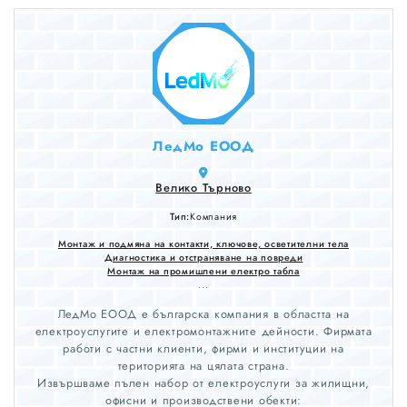
ЛедМо ЕООД
Велико Търново
Тип:
Компания
Монтаж и подмяна на контакти, ключове, осветителни тела
Диагностика и отстраняване на повреди
Монтаж на промишлени електро табла
...
ЛедМо ЕООД е българска компания в областта на
електроуслугите и електромонтажните дейности. Фирмата
работи с частни клиенти, фирми и институции на
територията на цялата страна.
Извършваме пълен набор от електроуслуги за жилищни,
офисни и производствени обекти: