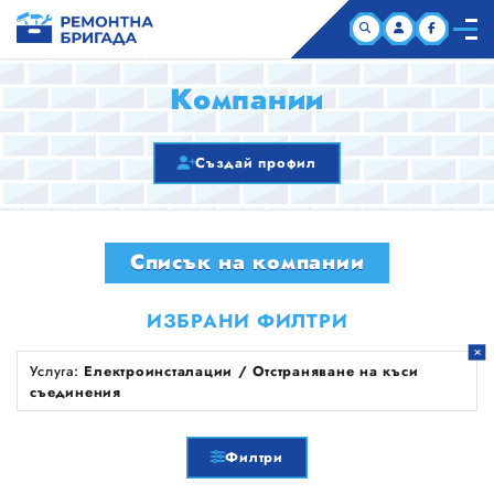
НАЧАЛО
Компании
КОМПАНИИ
Създай профил
СТАТИИ
Списък на компании
ЗА НАС
ИЗБРАНИ ФИЛТРИ
Услуга:
Електроинсталации / Отстраняване на къси
съединения
Филтри