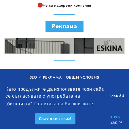
Не са намерени компании
Реклама
SEO И РЕКЛАМА
ОБЩИ УСЛОВИЯ
ПОЛИТИКА ЗА БИСКВИТКИ
Като продължите да използвате този сайт,
Уолоу Интернешънъл ЕООД, гр. Варна, бул. Генерал Колев 54
се съгласявате с употребата на
+359 893 621 112
„бисквитки“
Политика на бисквитките
office@remontna-brigada.com
© 2026
Създай профил на своя строителен бизнес тук
Съгласен съм!
безплатно!
. Всички права запазени.
Изработка на софтуер
от
Wollow