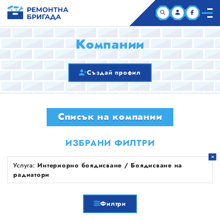
НАЧАЛО
Компании
КОМПАНИИ
Създай профил
СТАТИИ
Списък на компании
ЗА НАС
ИЗБРАНИ ФИЛТРИ
Услуга:
Интериорно боядисване / Боядисване на
радиатори
Филтри