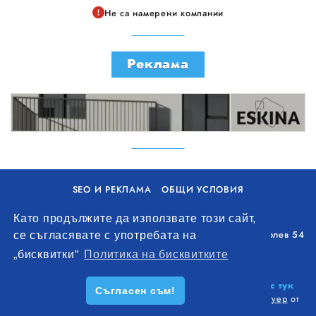
Не са намерени компании
Реклама
SEO И РЕКЛАМА
ОБЩИ УСЛОВИЯ
ПОЛИТИКА ЗА БИСКВИТКИ
Като продължите да използвате този сайт,
Уолоу Интернешънъл ЕООД, гр. Варна, бул. Генерал Колев 54
се съгласявате с употребата на
+359 893 621 112
„бисквитки“
Политика на бисквитките
office@remontna-brigada.com
© 2026
Създай профил на своя строителен бизнес тук
Съгласен съм!
безплатно!
. Всички права запазени.
Изработка на софтуер
от
Wollow