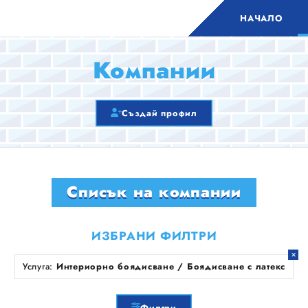
НАЧАЛО
Компании
Създай профил
Списък на компании
ИЗБРАНИ ФИЛТРИ
Услуга:
Интериорно боядисване / Боядисване с латекс
Филтри