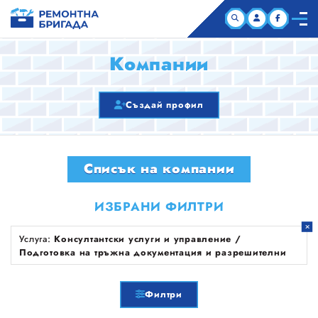
НАЧАЛО
Компании
КОМПАНИИ
Създай профил
СТАТИИ
Списък на компании
ЗА НАС
ИЗБРАНИ ФИЛТРИ
Услуга:
Консултантски услуги и управление /
Подготовка на тръжна документация и разрешителни
Филтри