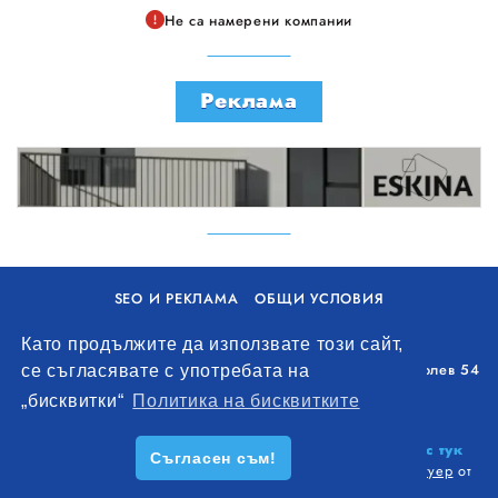
Не са намерени компании
Реклама
SEO И РЕКЛАМА
ОБЩИ УСЛОВИЯ
ПОЛИТИКА ЗА БИСКВИТКИ
Като продължите да използвате този сайт,
Уолоу Интернешънъл ЕООД, гр. Варна, бул. Генерал Колев 54
се съгласявате с употребата на
+359 893 621 112
„бисквитки“
Политика на бисквитките
office@remontna-brigada.com
© 2026
Създай профил на своя строителен бизнес тук
Съгласен съм!
безплатно!
. Всички права запазени.
Изработка на софтуер
от
Wollow