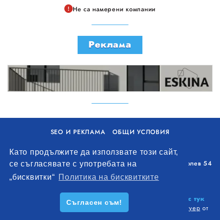
Не са намерени компании
Реклама
SEO И РЕКЛАМА
ОБЩИ УСЛОВИЯ
ПОЛИТИКА ЗА БИСКВИТКИ
Като продължите да използвате този сайт,
Уолоу Интернешънъл ЕООД, гр. Варна, бул. Генерал Колев 54
се съгласявате с употребата на
+359 893 621 112
„бисквитки“
Политика на бисквитките
office@remontna-brigada.com
© 2026
Създай профил на своя строителен бизнес тук
Съгласен съм!
безплатно!
. Всички права запазени.
Изработка на софтуер
от
Wollow