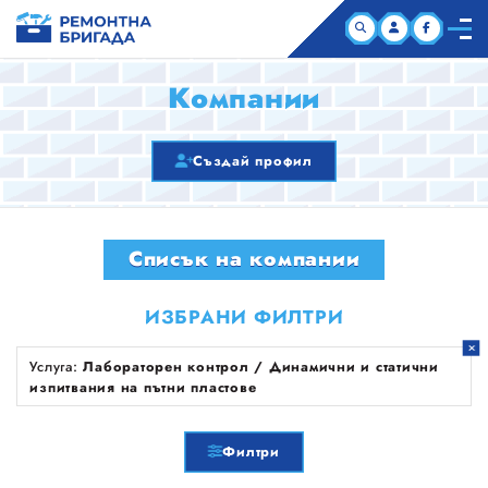
НАЧАЛО
Компании
КОМПАНИИ
Създай профил
СТАТИИ
Списък на компании
ЗА НАС
ИЗБРАНИ ФИЛТРИ
Услуга:
Лабораторен контрол / Динамични и статични
изпитвания на пътни пластове
Филтри