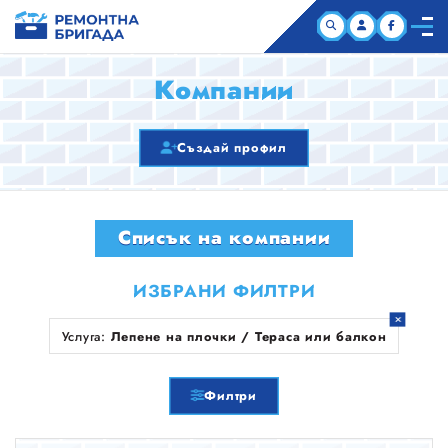
НАЧАЛО
Компании
КОМПАНИИ
Създай профил
СТАТИИ
Списък на компании
ЗА НАС
ИЗБРАНИ ФИЛТРИ
Услуга:
Лепене на плочки / Тераса или балкон
Филтри