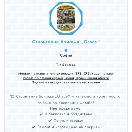
Строителна бригада „Grace“
София
Тип:
Бригада
Монтаж на външна топлоизолация (EPS, XPS, каменна вата)
Работа по етажни сгради, къщи, промишлени обекти
Зидане на огради, външни стени, комини
...
🏗️ Строителна бригада „Grace“ – качество и коректност от
първия до последния детайл!
Ние предлагаме:
✔️ Шпакловка и боядисване
✔️ Фаянс и теракот
✔️ Ремонт и изграждане на покриви