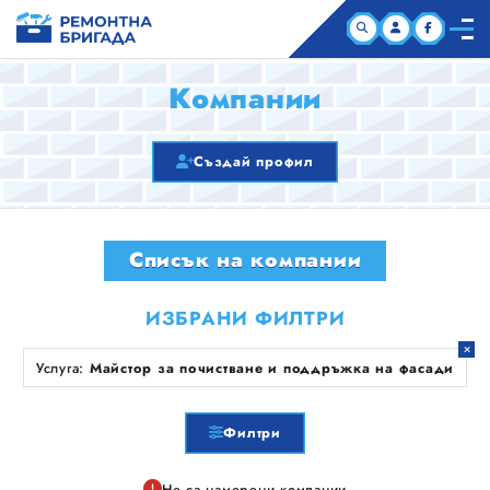
НАЧАЛО
Компании
КОМПАНИИ
Създай профил
СТАТИИ
Списък на компании
ЗА НАС
ИЗБРАНИ ФИЛТРИ
Услуга:
Майстор за почистване и поддръжка на фасади
Филтри
Не са намерени компании