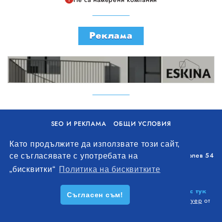
Реклама
SEO И РЕКЛАМА
ОБЩИ УСЛОВИЯ
ПОЛИТИКА ЗА БИСКВИТКИ
Като продължите да използвате този сайт,
Уолоу Интернешънъл ЕООД, гр. Варна, бул. Генерал Колев 54
се съгласявате с употребата на
+359 893 621 112
„бисквитки“
Политика на бисквитките
office@remontna-brigada.com
© 2026
Създай профил на своя строителен бизнес тук
Съгласен съм!
безплатно!
. Всички права запазени.
Изработка на софтуер
от
Wollow