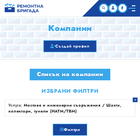
НАЧАЛО
Компании
КОМПАНИИ
Създай профил
СТАТИИ
Списък на компании
ЗА НАС
ИЗБРАНИ ФИЛТРИ
Услуга:
Мостове и инженерни съоръжения / Шахти,
колектори, тунели (НАТМ/TBM)
Филтри