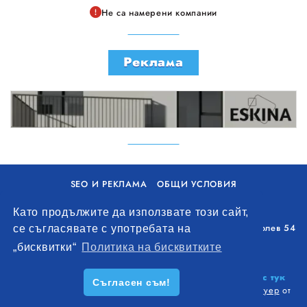
Не са намерени компании
Реклама
SEO И РЕКЛАМА
ОБЩИ УСЛОВИЯ
ПОЛИТИКА ЗА БИСКВИТКИ
Като продължите да използвате този сайт,
Уолоу Интернешънъл ЕООД, гр. Варна, бул. Генерал Колев 54
се съгласявате с употребата на
+359 893 621 112
„бисквитки“
Политика на бисквитките
office@remontna-brigada.com
© 2026
Създай профил на своя строителен бизнес тук
Съгласен съм!
безплатно!
. Всички права запазени.
Изработка на софтуер
от
Wollow