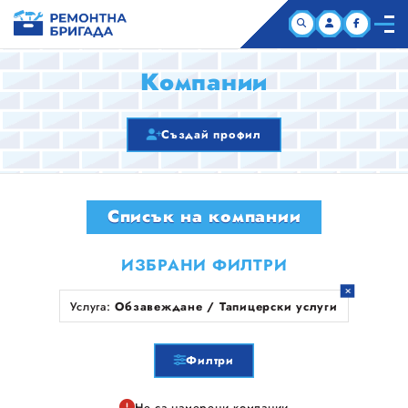
НАЧАЛО
Компании
КОМПАНИИ
Създай профил
СТАТИИ
Списък на компании
ЗА НАС
ИЗБРАНИ ФИЛТРИ
Услуга:
Обзавеждане / Тапицерски услуги
Филтри
Не са намерени компании