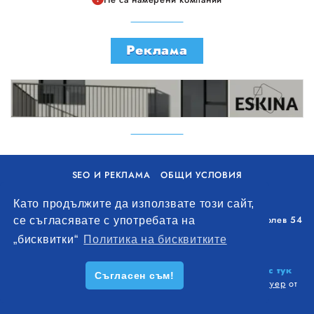
Реклама
SEO И РЕКЛАМА
ОБЩИ УСЛОВИЯ
ПОЛИТИКА ЗА БИСКВИТКИ
Като продължите да използвате този сайт,
Уолоу Интернешънъл ЕООД, гр. Варна, бул. Генерал Колев 54
се съгласявате с употребата на
+359 893 621 112
„бисквитки“
Политика на бисквитките
office@remontna-brigada.com
© 2026
Създай профил на своя строителен бизнес тук
Съгласен съм!
безплатно!
. Всички права запазени.
Изработка на софтуер
от
Wollow