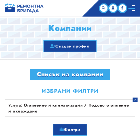
НАЧАЛО
Компании
КОМПАНИИ
Създай профил
СТАТИИ
Списък на компании
ЗА НАС
ИЗБРАНИ ФИЛТРИ
Услуга:
Отопление и климатизация / Подово отопление
и охлаждане
Филтри