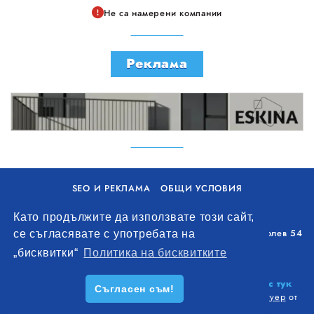
Не са намерени компании
Реклама
SEO И РЕКЛАМА
ОБЩИ УСЛОВИЯ
ПОЛИТИКА ЗА БИСКВИТКИ
Като продължите да използвате този сайт,
Уолоу Интернешънъл ЕООД, гр. Варна, бул. Генерал Колев 54
се съгласявате с употребата на
+359 893 621 112
„бисквитки“
Политика на бисквитките
office@remontna-brigada.com
© 2026
Създай профил на своя строителен бизнес тук
Съгласен съм!
безплатно!
. Всички права запазени.
Изработка на софтуер
от
Wollow